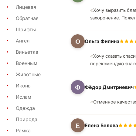
Лицевая
Хочу выразить бла
захоронение. Пожел
Обратная
Шрифты
О
Ангел
Ольга Филина
Виньетка
Хочу сказать спас
Военным
порекомендую знак
Животные
Ф
Иконы
Фёдор Дмитриевич
Ислам
Отменное качество
Одежда
Природа
Е
Елена Белова
Рамка