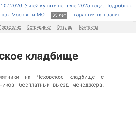
31.07.2026. Успей купить по цене 2025 года. Подробнос
бищах Москвы и МО
-
гарантия на гранит
35 лет
Портфолио
Сотрудники
Отзывы
Контакты
вское кладбище
мятники на Чеховское кладбище с
ников, бесплатный выезд менеджера,