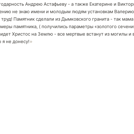
годарность Андрею Астафьеву - а также Екатерине и Викто
ению не знаю имени и молодым людям установкам Валерию!
 труд! Памятник сделали из Дымковского гранита - так мам
змеры памятника, ( получились параметры «золотого сечения
ридет Христос на Землю - все мертвые встанут из могилы и 
 я не донесу!