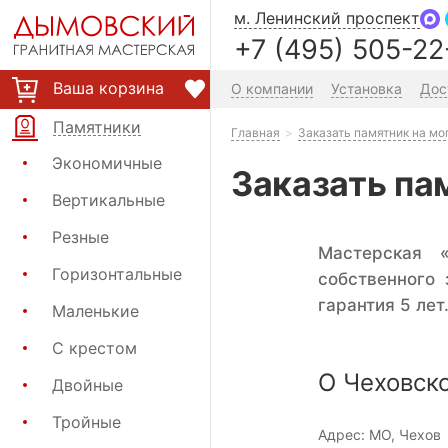
м. Ленинский проспект
+7 (495) 505-22
Ваша корзина
О компании
Установка
Дос
Памятники
Главная
Заказать памятник на мо
Экономичные
Заказать па
Вертикальные
Резные
Мастерская 
Горизонтальные
собственного
гарантия 5 лет
Маленькие
С крестом
О Чеховск
Двойные
Тройные
Адрес:
МО, Чехов