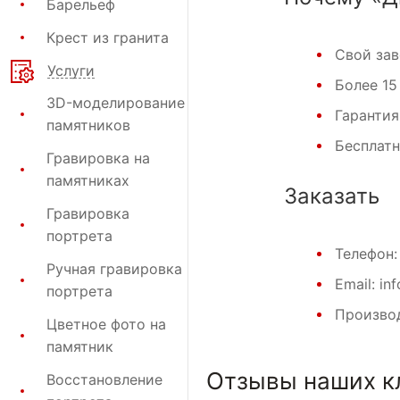
Барельеф
Крест из гранита
Свой за
Услуги
Более 15
3D-моделирование
Гарантия
памятников
Бесплат
Гравировка на
памятниках
Заказать
Гравировка
портрета
Телефон
Ручная гравировка
Email: in
портрета
Производ
Цветное фото на
памятник
Отзывы наших к
Восстановление