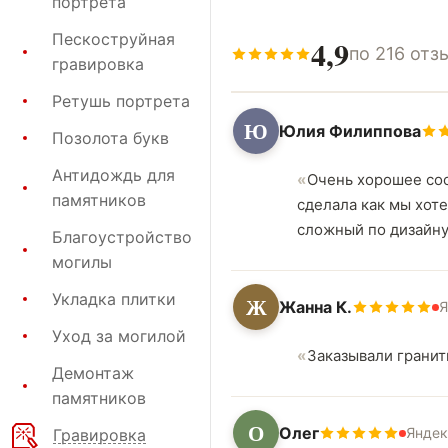
портрета
Пескоструйная
4,9
по 216 отз
гравировка
Ретушь портрета
Ю
Юлия Филиппова
Позолота букв
Антидождь для
Очень хорошее соо
памятников
сделала как мы хоте
сложный по дизайну 
Благоустройство
могилы
Укладка плитки
Ж
Жанна К.
Я
Уход за могилой
Заказывали гранит
Демонтаж
памятников
О
Олег
Яндек
Гравировка