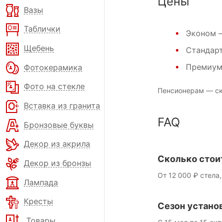
Цены
Вазы
Таблички
Эконом
—
Щебень
Стандар
Премиу
Фотокерамика
Фото на стекле
Пенсионерам — ск
Вставка из гранита
FAQ
Бронзовые буквы
Декор из акрила
Сколько стои
Декор из бронзы
От 12 000 ₽ стела,
Лампада
Кресты
Сезон устано
Товары