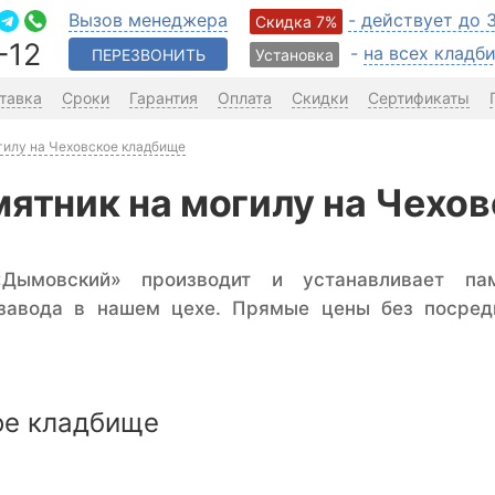
Вызов менеджера
- действует до 
Скидка 7%
-12
-
на всех клад
ПЕРЕЗВОНИТЬ
Установка
тавка
Сроки
Гарантия
Оплата
Скидки
Сертификаты
гилу на Чеховское кладбище
мятник на могилу на Чехо
«Дымовский» производит и устанавливает па
 завода в нашем цехе. Прямые цены без посред
.
ое кладбище