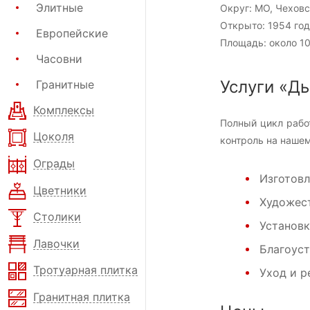
Элитные
Округ:
МО, Чеховс
Открыто:
1954 год
Европейские
Площадь:
около 10
Часовни
Услуги «Д
Гранитные
Комплексы
Полный цикл рабо
Цоколя
контроль на нашем
Ограды
Изготовл
Цветники
Художест
Столики
Установк
Лавочки
Благоуст
Тротуарная плитка
Уход и р
Гранитная плитка