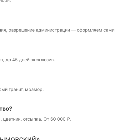
ября.
ния, разрешение администрации — оформляем сами.
рт, до 45 дней эксклюзив.
рый гранит, мрамор.
тво?
, цветник, отсыпка. От 60 000 ₽.
ымовский»