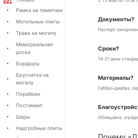
С 15 мая по 15 окт
Рамка на памятник
Документы?
Могильные плиты
Паспорт захороне
Трава на могилу
Мемориальная
Сроки?
доска
14-21 день станда
Бордюры
Брусчатка на
Материалы?
могилу
Габбро-диабаз, се
Поребрик
Постамент
Благоустройс
Шары
Облицовка, ограда
Надгробные плиты
Почему «Д