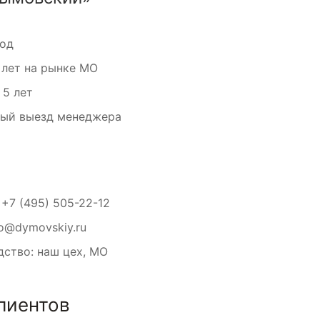
вод
 лет на рынке МО
 5 лет
ный выезд менеджера
:
+7 (495) 505-22-12
fo@dymovskiy.ru
ство: наш цех, МО
лиентов