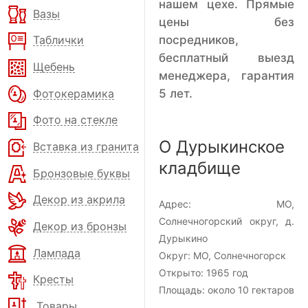
нашем цехе. Прямые
Вазы
цены без
посредников,
Таблички
бесплатный выезд
Щебень
менеджера, гарантия
Фотокерамика
5 лет.
Фото на стекле
О Дурыкинское
Вставка из гранита
кладбище
Бронзовые буквы
Декор из акрила
Адрес:
МО,
Солнечногорский округ, д.
Декор из бронзы
Дурыкино
Лампада
Округ:
МО, Солнечногорск
Открыто:
1965 год
Кресты
Площадь:
около 10 гектаров
Товары