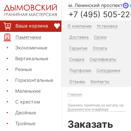
м. Ленинский проспект
+7 (495) 505-22
Ваша корзина
О компании
Установка
Памятники
Доставка
Сроки
Экономичные
Гарантия
Оплата
Вертикальные
Скидки
Сертификаты
Резные
Портфолио
Сотрудники
Горизонтальные
Отзывы
Контакты
Маленькие
Главная
С крестом
Заказать памятник на могилу на
Дурыкинское кладбище
Двойные
Заказать
Тройные