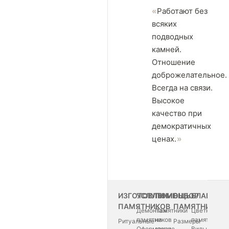
Работают без
всяких
подводных
камней.
Отношение
доброжелательное.
Всегда на связи.
Высокое
качество при
демократичных
ценах.
ИЗГОТОВЛЕНИЕ
УСЛУГИ
ПОМОЩЬ
ВЫБОР
БЛАГОУС
ПАМЯТНИКОВ
ПАМЯТНИКА
Демонтаж
Памятники
Цветные
памятников
на
памятники
Ритуальные
Размеры
Оформление
заказ
Виды