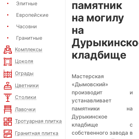
памятник
Элитные
на могилу
Европейские
Часовни
на
Гранитные
Дурыкинско
Комплексы
кладбище
Цоколя
Ограды
Мастерская
«Дымовский»
Цветники
производит и
Столики
устанавливает
памятники на
Лавочки
Дурыкинское
Тротуарная плитка
кладбище с
собственного завода в
Гранитная плитка