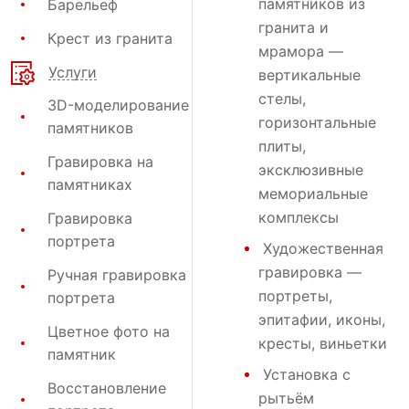
памятников
из
Барельеф
гранита и
Крест из гранита
мрамора —
Услуги
вертикальные
стелы,
3D-моделирование
горизонтальные
памятников
плиты,
Гравировка на
эксклюзивные
памятниках
мемориальные
комплексы
Гравировка
портрета
Художественная
гравировка
—
Ручная гравировка
портреты,
портрета
эпитафии, иконы,
Цветное фото на
кресты, виньетки
памятник
Установка
с
Восстановление
рытьём