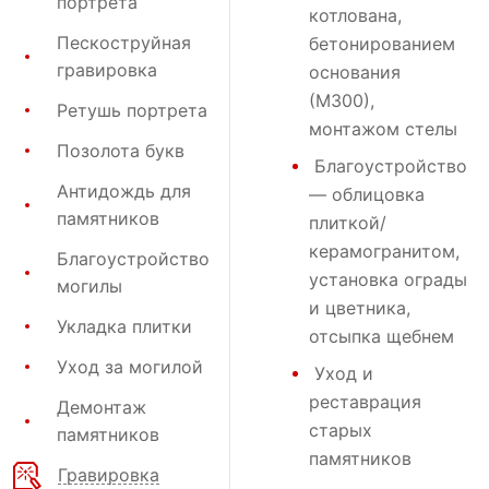
портрета
котлована,
Пескоструйная
бетонированием
гравировка
основания
(М300),
Ретушь портрета
монтажом стелы
Позолота букв
Благоустройство
Антидождь для
— облицовка
памятников
плиткой/
керамогранитом,
Благоустройство
установка ограды
могилы
и цветника,
Укладка плитки
отсыпка щебнем
Уход за могилой
Уход и
реставрация
Демонтаж
старых
памятников
памятников
Гравировка