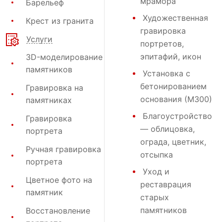
мрамора
Барельеф
Художественная
Крест из гранита
гравировка
Услуги
портретов,
эпитафий, икон
3D-моделирование
памятников
Установка с
бетонированием
Гравировка на
основания (М300)
памятниках
Благоустройство
Гравировка
— облицовка,
портрета
ограда, цветник,
Ручная гравировка
отсыпка
портрета
Уход и
Цветное фото на
реставрация
памятник
старых
памятников
Восстановление