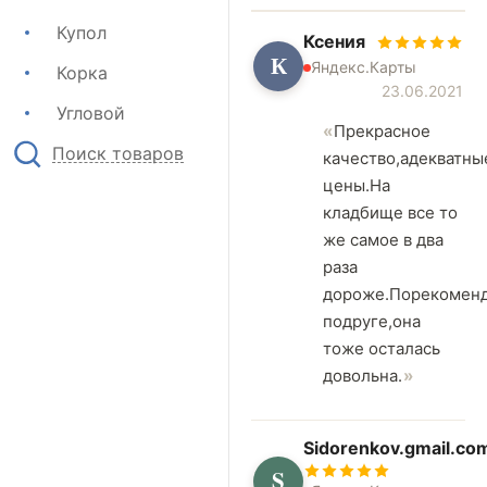
Купол
Ксения
К
Яндекс.Карты
Корка
23.06.2021
Угловой
Прекрасное
Поиск товаров
качество,адекватны
цены.На
кладбище все то
же самое в два
раза
дороже.Порекомен
подруге,она
тоже осталась
довольна.
Sidorenkov.gmail.co
S