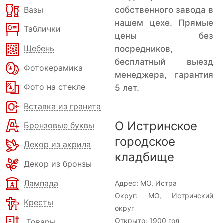
Вазы
собственного завода в
нашем цехе. Прямые
Таблички
цены без
Щебень
посредников,
бесплатный выезд
Фотокерамика
менеджера, гарантия
Фото на стекле
5 лет.
Вставка из гранита
О Истринское
Бронзовые буквы
городское
Декор из акрила
кладбище
Декор из бронзы
Лампада
Адрес:
МО, Истра
Округ:
МО, Истринский
Кресты
округ
Открыто:
1900 год
Товары