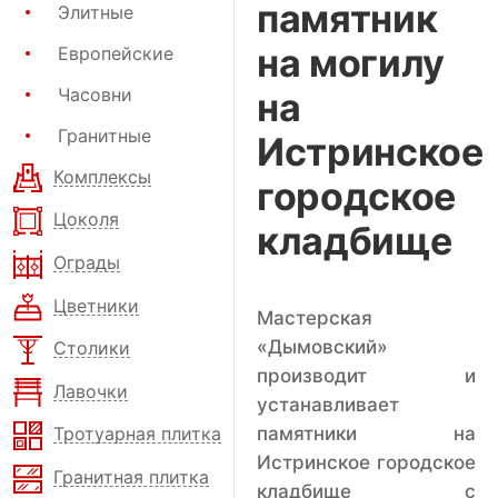
памятник
Элитные
на могилу
Европейские
Часовни
на
Гранитные
Истринское
Комплексы
городское
Цоколя
кладбище
Ограды
Цветники
Мастерская
«Дымовский»
Столики
производит и
Лавочки
устанавливает
памятники на
Тротуарная плитка
Истринское городское
Гранитная плитка
кладбище с