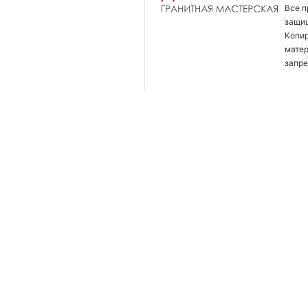
Все п
защи
Копи
мате
запре