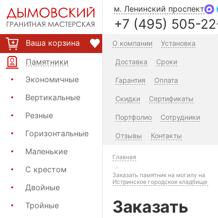
м. Ленинский проспект
+7 (495) 505-22
Ваша корзина
О компании
Установка
Памятники
Доставка
Сроки
Экономичные
Гарантия
Оплата
Вертикальные
Скидки
Сертификаты
Резные
Портфолио
Сотрудники
Горизонтальные
Отзывы
Контакты
Маленькие
Главная
С крестом
Заказать памятник на могилу на
Истринское городское кладбище
Двойные
Заказать
Тройные