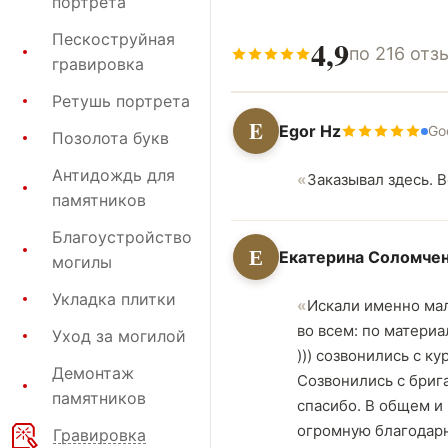
портрета
Пескоструйная
4,9
по 216 отз
гравировка
Ретушь портрета
E
Egor Hz
Go
Позолота букв
Антидождь для
Заказывал здесь. 
памятников
Благоустройство
Е
Екатерина Соломче
могилы
Укладка плитки
Искали именно мал
во всем: по матери
Уход за могилой
))) созвонились с к
Демонтаж
Созвонились с брига
памятников
спасибо. В общем и
огромную благодарн
Гравировка