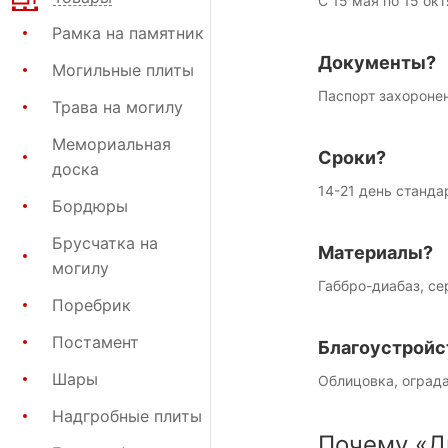
С 15 мая по 15 окт
Рамка на памятник
Документы?
Могильные плиты
Паспорт захороне
Трава на могилу
Мемориальная
Сроки?
доска
14-21 день станда
Бордюры
Брусчатка на
Материалы?
могилу
Габбро-диабаз, се
Поребрик
Постамент
Благоустройс
Шары
Облицовка, ограда
Надгробные плиты
Почему «Д