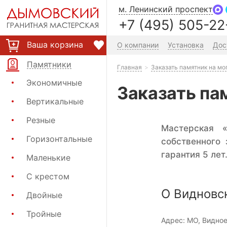
м. Ленинский проспект
+7 (495) 505-22
Ваша корзина
О компании
Установка
Дос
Памятники
Главная
Заказать памятник на мо
Экономичные
Заказать па
Вертикальные
Резные
Мастерская 
Горизонтальные
собственного
гарантия 5 лет
Маленькие
С крестом
О Видновс
Двойные
Тройные
Адрес:
МО, Видно