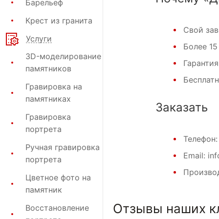
Барельеф
Крест из гранита
Свой за
Услуги
Более 15
3D-моделирование
Гарантия
памятников
Бесплат
Гравировка на
памятниках
Заказать
Гравировка
портрета
Телефон
Ручная гравировка
Email: in
портрета
Производ
Цветное фото на
памятник
Отзывы наших к
Восстановление