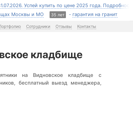
31.07.2026. Успей купить по цене 2025 года. Подробнос
бищах Москвы и МО
-
гарантия на гранит
35 лет
Портфолио
Сотрудники
Отзывы
Контакты
овское кладбище
мятники на Видновское кладбище с
ников, бесплатный выезд менеджера,