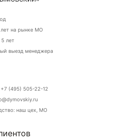
вод
 лет на рынке МО
 5 лет
ный выезд менеджера
:
+7 (495) 505-22-12
fo@dymovskiy.ru
ство: наш цех, МО
лиентов