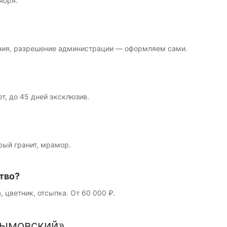
ября.
ния, разрешение администрации — оформляем сами.
рт, до 45 дней эксклюзив.
рый гранит, мрамор.
тво?
, цветник, отсыпка. От 60 000 ₽.
ымовский»