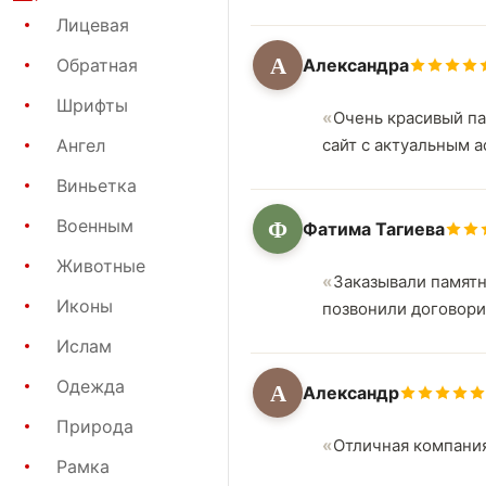
Лицевая
А
Александра
Обратная
Шрифты
Очень красивый па
Ангел
сайт с актуальным 
Виньетка
Ф
Военным
Фатима Тагиева
Животные
Заказывали памятн
Иконы
позвонили договори
Ислам
Одежда
А
Александр
Природа
Отличная компания
Рамка