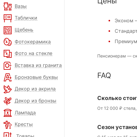
Цены
Вазы
Таблички
Эконом
—
Щебень
Стандар
Премиу
Фотокерамика
Фото на стекле
Пенсионерам — ск
Вставка из гранита
FAQ
Бронзовые буквы
Декор из акрила
Сколько стои
Декор из бронзы
От 12 000 ₽ стела,
Лампада
Кресты
Сезон устано
Товары