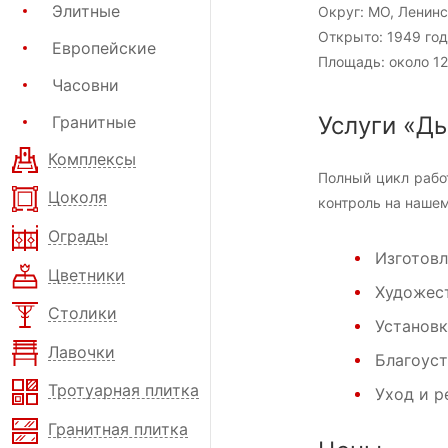
Элитные
Округ:
МО, Ленинс
Открыто:
1949 год
Европейские
Площадь:
около 12
Часовни
Услуги «Д
Гранитные
Комплексы
Полный цикл рабо
Цоколя
контроль на нашем
Ограды
Изготовл
Цветники
Художест
Столики
Установк
Лавочки
Благоуст
Тротуарная плитка
Уход и р
Гранитная плитка