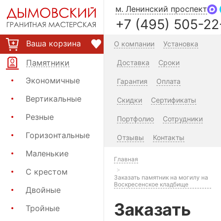
м. Ленинский проспект
+7 (495) 505-22
Ваша корзина
О компании
Установка
Памятники
Доставка
Сроки
Экономичные
Гарантия
Оплата
Вертикальные
Скидки
Сертификаты
Резные
Портфолио
Сотрудники
Горизонтальные
Отзывы
Контакты
Маленькие
Главная
С крестом
Заказать памятник на могилу на
Воскресенское кладбище
Двойные
Заказать
Тройные