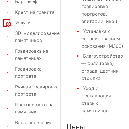
Барельеф
гравировка
Крест из гранита
портретов,
эпитафий, икон
Услуги
Установка с
3D-моделирование
бетонированием
памятников
основания (М300)
Гравировка на
Благоустройство
памятниках
— облицовка,
Гравировка
ограда, цветник,
портрета
отсыпка
Ручная гравировка
Уход и
портрета
реставрация
старых
Цветное фото на
памятников
памятник
Восстановление
Цены