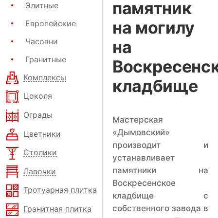
памятник
Элитные
на могилу
Европейские
Часовни
на
Гранитные
Воскресенс
Комплексы
кладбище
Цоколя
Ограды
Мастерская
«Дымовский»
Цветники
производит и
Столики
устанавливает
памятники на
Лавочки
Воскресенское
Тротуарная плитка
кладбище с
собственного завода в
Гранитная плитка