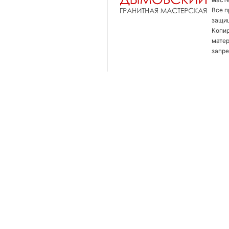
Все п
защи
Копи
мате
запре