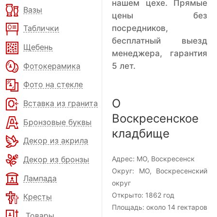
нашем цехе. Прямые
Вазы
цены без
посредников,
Таблички
бесплатный выезд
Щебень
менеджера, гарантия
Фотокерамика
5 лет.
Фото на стекле
О
Вставка из гранита
Воскресенское
Бронзовые буквы
кладбище
Декор из акрила
Декор из бронзы
Адрес:
МО, Воскресенск
Округ:
МО, Воскресенский
Лампада
округ
Открыто:
1862 год
Кресты
Площадь:
около 14 гектаров
Товары