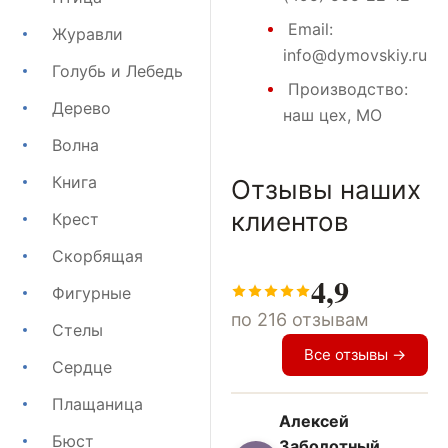
Email:
Журавли
info@dymovskiy.ru
Голубь и Лебедь
Производство:
Дерево
наш цех, МО
Волна
Книга
Отзывы наших
клиентов
Крест
Скорбящая
4,9
Фигурные
по 216 отзывам
Стелы
Все отзывы →
Сердце
Плащаница
Алексей
Бюст
Заболотный