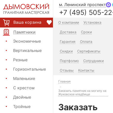
м. Ленинский проспект
+7 (495) 505-22
Ваша корзина
О компании
Установка
Памятники
Доставка
Сроки
Экономичные
Гарантия
Оплата
Вертикальные
Скидки
Сертификаты
Резные
Портфолио
Сотрудники
Горизонтальные
Отзывы
Контакты
Маленькие
Главная
С крестом
Заказать памятник на могилу на
Жуковское кладбище
Двойные
Заказать
Тройные