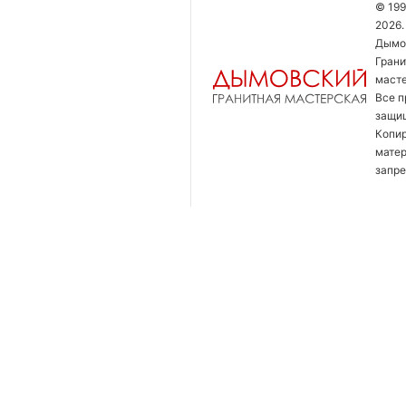
© 199
2026.
Дымо
Грани
маст
Все п
защи
Копи
мате
запре