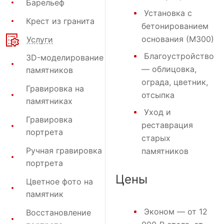
Барельеф
Установка с
Крест из гранита
бетонированием
основания (М300)
Услуги
Благоустройство
3D-моделирование
— облицовка,
памятников
ограда, цветник,
Гравировка на
отсыпка
памятниках
Уход и
Гравировка
реставрация
портрета
старых
Ручная гравировка
памятников
портрета
Цены
Цветное фото на
памятник
Эконом
— от 12
Восстановление