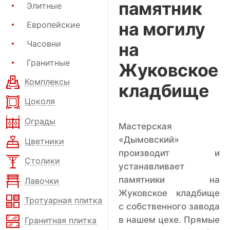
памятник
Элитные
на могилу
Европейские
Часовни
на
Гранитные
Жуковское
Комплексы
кладбище
Цоколя
Ограды
Мастерская
«Дымовский»
Цветники
производит и
Столики
устанавливает
памятники на
Лавочки
Жуковское кладбище
Тротуарная плитка
с собственного завода
в нашем цехе. Прямые
Гранитная плитка