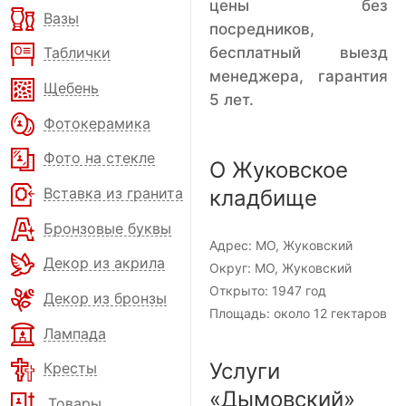
цены без
Вазы
посредников,
бесплатный выезд
Таблички
менеджера, гарантия
Щебень
5 лет.
Фотокерамика
Фото на стекле
О Жуковское
Вставка из гранита
кладбище
Бронзовые буквы
Адрес:
МО, Жуковский
Декор из акрила
Округ:
МО, Жуковский
Открыто:
1947 год
Декор из бронзы
Площадь:
около 12 гектаров
Лампада
Услуги
Кресты
«Дымовский»
Товары