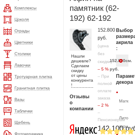
памятник (62-
Комплексы
192) 62-192
Цоколя
152.800
Выбор
Ограды
размер
руб.
Цветники
акрила
(цена
:
Столики
без
Нашли
152.800
см.
дешевле?
скидки)
Лавочки
Сделаем
– 5 %
руб.
скидку
от цены
Параме
– При
Тротуарная плитка
конкурента
декора
полной
!
Гранитная плитка
оплате
Отзывы
заказа
Вазы
Матери
о
– 2 %
компании
—
Таблички
–
Литой
Пенсионерам
Щебень
акрил
142.100 ру
Фотокерамика