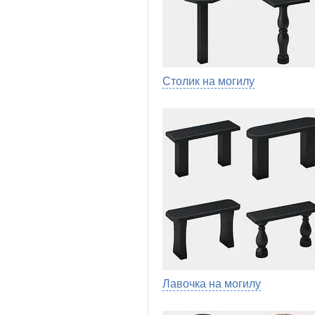
Столик на могилу
Лавочка на могилу