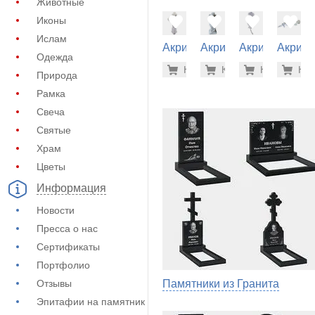
Животные
Иконы
Ислам
Акрил на
Акрил на
Акрил на
Акрил 
Одежда
памятник
памятник
памятник
памятн
1.600 ру
36.
Купить
Купить
-7%
Купить
-7%
Куп
-7
(62-114)
(62-296)
(62-126)
(62-130
Природа
Рамка
Свеча
Святые
Храм
Цветы
Информация
Новости
Пресса о нас
Сертификаты
Портфолио
Отзывы
Памятники из Гранита
Эпитафии на памятник