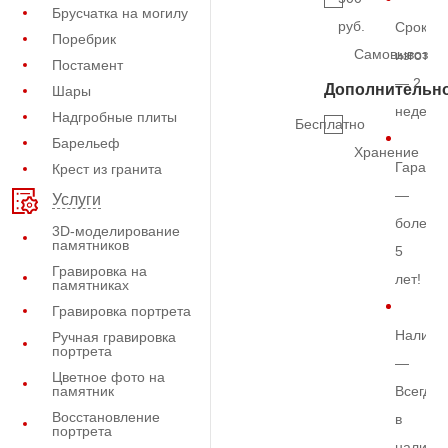
Брусчатка на могилу
руб.
Срок
Поребрик
Самовывоз
изготов
Постамент
— 2
Дополнительн
Шары
недели
Надгробные плиты
Бесплатно
Барельеф
Хранение
Гарант
Крест из гранита
—
Услуги
более
3D-моделирование
памятников
5
Гравировка на
лет!
памятниках
Гравировка портрета
Наличи
Ручная гравировка
портрета
—
Цветное фото на
памятник
Всегда
Восстановление
в
портрета
наличи