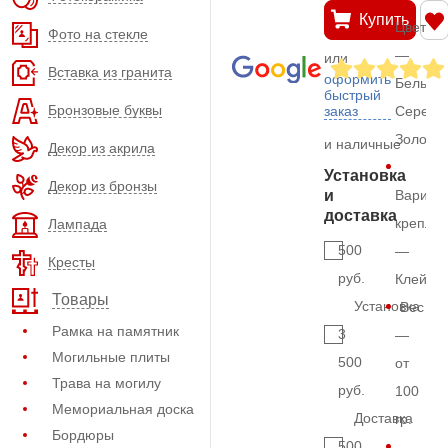
Купить
Цвет
Фото на стекле
—
или
Вставка из гранита
оформить
Белый,
быстрый
Бронзовые буквы
заказ
Серебр
Золото
и наличные
Декор из акрила
Установка
Декор из бронзы
и
Вариан
доставка
крепле
Лампада
500
—
Кресты
руб.
Клей
Товары
Установка
Вес
Рамка на памятник
3
—
Могильные плиты
500
от
Трава на могилу
руб.
100
Мемориальная доска
Доставка
гр.
Бордюры
500