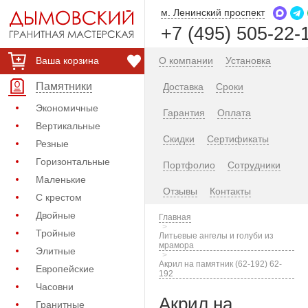
м. Ленинский проспект
+7 (495) 505-22-
Ваша корзина
О компании
Установка
Памятники
Доставка
Сроки
Экономичные
Гарантия
Оплата
Вертикальные
Скидки
Сертификаты
Резные
Горизонтальные
Портфолио
Сотрудники
Маленькие
Отзывы
Контакты
С крестом
Двойные
Главная
Тройные
Литьевые ангелы и голуби из
мрамора
Элитные
Акрил на памятник (62-192) 62-
Европейские
192
Часовни
Акрил на
Гранитные