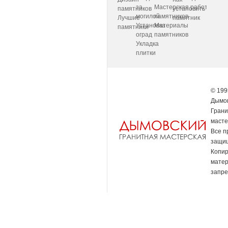
за
Мастерская
работаем
памятников
установить
могилой
памятников
Лучшие
памятник
Установка
Материалы
памятники
оград
памятников
Укладка
плитки
© 199
Дымов
Грани
масте
Все п
защи
Копи
мате
запре