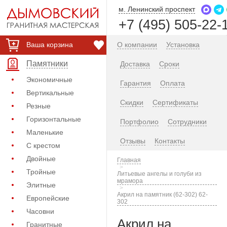
м. Ленинский проспект
+7 (495) 505-22-
Ваша корзина
О компании
Установка
Памятники
Доставка
Сроки
Экономичные
Гарантия
Оплата
Вертикальные
Скидки
Сертификаты
Резные
Горизонтальные
Портфолио
Сотрудники
Маленькие
Отзывы
Контакты
С крестом
Двойные
Главная
Тройные
Литьевые ангелы и голуби из
мрамора
Элитные
Акрил на памятник (62-302) 62-
Европейские
302
Часовни
Акрил на
Гранитные