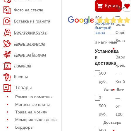
Купить
Цвет
Фото на стекле
—
или
Вставка из гранита
оформить
Белый,
быстрый
Бронзовые буквы
заказ
Серебр
Золото
и наличные
Декор из акрила
Установка
Декор из бронзы
и
Вариан
доставка
крепле
Лампада
500
—
Кресты
руб.
Клей
Товары
Установка
Вес
Рамка на памятник
3
—
Могильные плиты
500
от
Трава на могилу
руб.
100
Мемориальная доска
Доставка
гр.
Бордюры
500