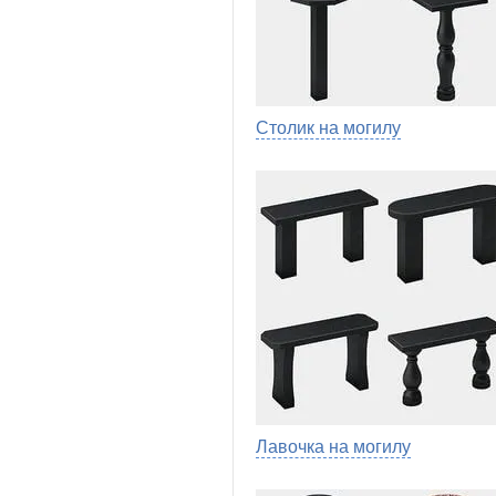
Столик на могилу
Лавочка на могилу