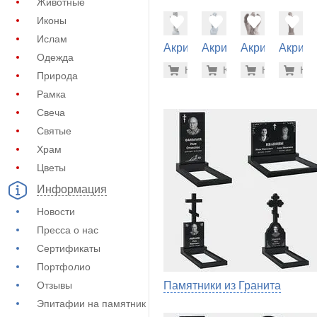
Животные
Иконы
Ислам
Акрил на
Акрил на
Акрил на
Акрил 
Одежда
памятник
памятник
памятник
памятн
61.600 р
53.
Купить
Купить
-7%
Купить
-7%
Куп
-7
(62-302)
(62-216)
(62-252)
(62-202
Природа
Рамка
Свеча
Святые
Храм
Цветы
Информация
Новости
Пресса о нас
Сертификаты
Портфолио
Отзывы
Памятники из Гранита
Эпитафии на памятник