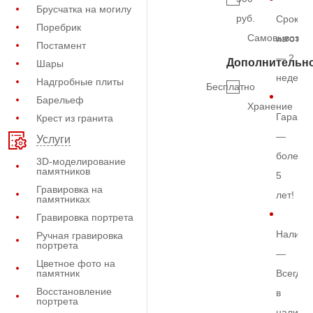
Брусчатка на могилу
руб.
Срок
Поребрик
Самовывоз
изготов
Постамент
— 2
Дополнительн
Шары
недели
Надгробные плиты
Бесплатно
Барельеф
Хранение
Гарант
Крест из гранита
—
Услуги
более
3D-моделирование
памятников
5
Гравировка на
лет!
памятниках
Гравировка портрета
Наличи
Ручная гравировка
портрета
—
Цветное фото на
памятник
Всегда
Восстановление
в
портрета
наличи