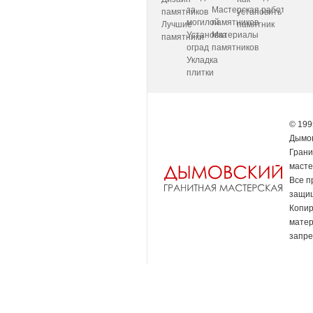
за
Мастерская
работаем
памятников
установить
могилой
памятников
Лучшие
памятник
Установка
Материалы
памятники
оград
памятников
Укладка
плитки
© 199
Дымов
Грани
масте
Все п
защи
Копи
мате
запре