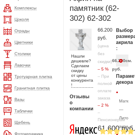
памятник (62-
Комплексы
302) 62-302
Цоколя
66.200
Выбор
Ограды
размер
руб.
Цветники
акрила
(цена
:
Столики
без
Нашли
66.200
см.
дешевле?
скидки)
Лавочки
Сделаем
– 5 %
руб.
скидку
от цены
Параме
– При
Тротуарная плитка
конкурента
декора
полной
!
Гранитная плитка
оплате
Отзывы
заказа
Вазы
Матери
о
– 2 %
компании
—
Таблички
–
Литой
Пенсионерам
Щебень
акрил
61.600 руб
Фотокерамика