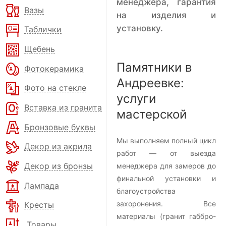
менеджера, гарантия
Вазы
на изделия и
установку.
Таблички
Щебень
Памятники в
Фотокерамика
Андреевке:
Фото на стекле
услуги
Вставка из гранита
мастерской
Бронзовые буквы
Мы выполняем полный цикл
Декор из акрила
работ — от выезда
Декор из бронзы
менеджера для замеров до
финальной установки и
Лампада
благоустройства
захоронения. Все
Кресты
материалы (гранит габбро-
Товары