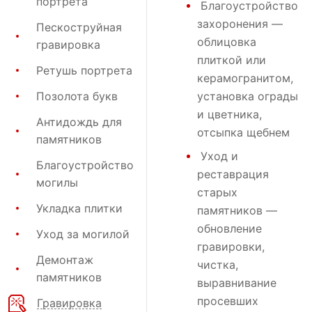
портрета
Благоустройство
захоронения
—
Пескоструйная
облицовка
гравировка
плиткой или
Ретушь портрета
керамогранитом,
Позолота букв
установка ограды
и цветника,
Антидождь для
отсыпка щебнем
памятников
Уход и
Благоустройство
реставрация
могилы
старых
Укладка плитки
памятников —
обновление
Уход за могилой
гравировки,
Демонтаж
чистка,
памятников
выравнивание
просевших
Гравировка