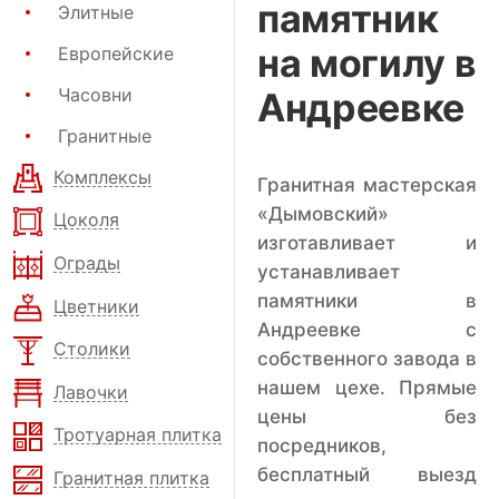
памятник
Элитные
на могилу в
Европейские
Часовни
Андреевке
Гранитные
Комплексы
Гранитная мастерская
«Дымовский»
Цоколя
изготавливает и
Ограды
устанавливает
памятники в
Цветники
Андреевке с
Столики
собственного завода в
нашем цехе. Прямые
Лавочки
цены без
Тротуарная плитка
посредников,
бесплатный выезд
Гранитная плитка