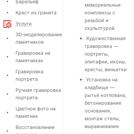
Барельеф
мемориальные
Крест из гранита
комплексы с
резьбой и
Услуги
скульптурой
3D-моделирование
Художественная
памятников
гравировка
—
Гравировка на
портреты,
памятниках
эпитафии, иконы,
кресты, виньетки
Гравировка
портрета
Установка на
кладбище
—
Ручная гравировка
рытьё котлована,
портрета
бетонирование
Цветное фото на
основания,
памятник
монтаж стелы,
выравнивание
Восстановление