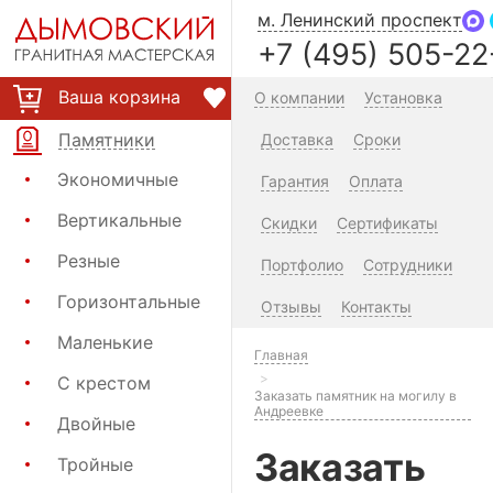
м. Ленинский проспект
+7 (495) 505-22
Ваша корзина
О компании
Установка
Памятники
Доставка
Сроки
Экономичные
Гарантия
Оплата
Вертикальные
Скидки
Сертификаты
Резные
Портфолио
Сотрудники
Горизонтальные
Отзывы
Контакты
Маленькие
Главная
С крестом
Заказать памятник на могилу в
Андреевке
Двойные
Заказать
Тройные