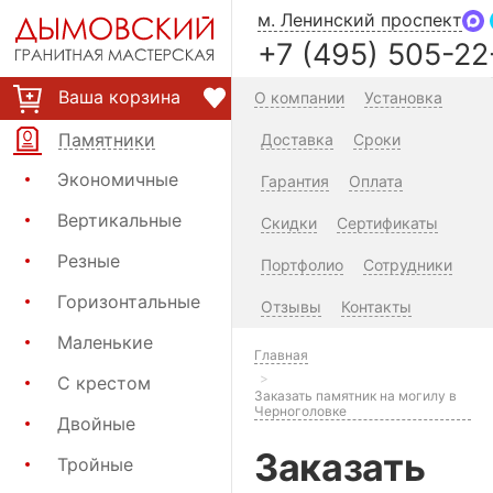
м. Ленинский проспект
+7 (495) 505-22
Ваша корзина
О компании
Установка
Памятники
Доставка
Сроки
Экономичные
Гарантия
Оплата
Вертикальные
Скидки
Сертификаты
Резные
Портфолио
Сотрудники
Горизонтальные
Отзывы
Контакты
Маленькие
Главная
С крестом
Заказать памятник на могилу в
Черноголовке
Двойные
Заказать
Тройные