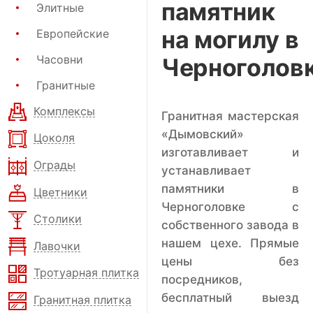
памятник
Элитные
на могилу в
Европейские
Часовни
Черноголов
Гранитные
Комплексы
Гранитная мастерская
«Дымовский»
Цоколя
изготавливает и
Ограды
устанавливает
памятники в
Цветники
Черноголовке с
Столики
собственного завода в
нашем цехе. Прямые
Лавочки
цены без
Тротуарная плитка
посредников,
бесплатный выезд
Гранитная плитка