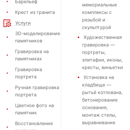
Барельеф
мемориальные
Крест из гранита
комплексы с
резьбой и
Услуги
скульптурой
3D-моделирование
Художественная
памятников
гравировка
—
Гравировка на
портреты,
памятниках
эпитафии, иконы,
кресты, виньетки
Гравировка
портрета
Установка на
кладбище
—
Ручная гравировка
рытьё котлована,
портрета
бетонирование
Цветное фото на
основания,
памятник
монтаж стелы,
выравнивание
Восстановление