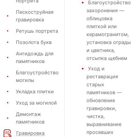
портрета
Благоустройство
захоронения
—
Пескоструйная
облицовка
гравировка
плиткой или
Ретушь портрета
керамогранитом,
Позолота букв
установка ограды
и цветника,
Антидождь для
отсыпка щебнем
памятников
Уход и
Благоустройство
реставрация
могилы
старых
Укладка плитки
памятников —
обновление
Уход за могилой
гравировки,
Демонтаж
чистка,
памятников
выравнивание
просевших
Гравировка