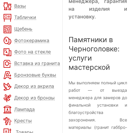
менеджера, гарантия
Вазы
на изделия и
установку.
Таблички
Щебень
Памятники в
Фотокерамика
Черноголовке:
Фото на стекле
услуги
Вставка из гранита
мастерской
Бронзовые буквы
Мы выполняем полный цикл
Декор из акрила
работ — от выезда
Декор из бронзы
менеджера для замеров до
финальной установки и
Лампада
благоустройства
захоронения. Все
Кресты
материалы (гранит габбро-
Товары