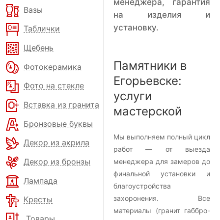
менеджера, гарантия
Вазы
на изделия и
установку.
Таблички
Щебень
Памятники в
Фотокерамика
Егорьевске:
Фото на стекле
услуги
Вставка из гранита
мастерской
Бронзовые буквы
Мы выполняем полный цикл
Декор из акрила
работ — от выезда
Декор из бронзы
менеджера для замеров до
финальной установки и
Лампада
благоустройства
захоронения. Все
Кресты
материалы (гранит габбро-
Товары