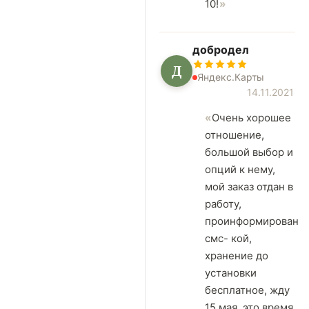
10!
добродел
Д
Яндекс.Карты
14.11.2021
Очень хорошее
отношение,
большой выбор и
опций к нему,
мой заказ отдан в
работу,
проинформирован
смс- кой,
хранение до
установки
бесплатное, жду
15 мая, это время