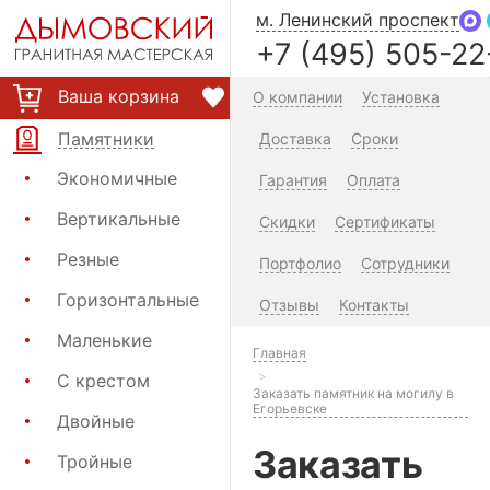
м. Ленинский проспект
+7 (495) 505-22
Ваша корзина
О компании
Установка
Памятники
Доставка
Сроки
Экономичные
Гарантия
Оплата
Вертикальные
Скидки
Сертификаты
Резные
Портфолио
Сотрудники
Горизонтальные
Отзывы
Контакты
Маленькие
Главная
С крестом
Заказать памятник на могилу в
Егорьевске
Двойные
Заказать
Тройные