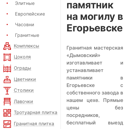
памятник
Элитные
на могилу в
Европейские
Часовни
Егорьевске
Гранитные
Комплексы
Гранитная мастерская
«Дымовский»
Цоколя
изготавливает и
Ограды
устанавливает
памятники в
Цветники
Егорьевске с
Столики
собственного завода в
нашем цехе. Прямые
Лавочки
цены без
Тротуарная плитка
посредников,
бесплатный выезд
Гранитная плитка