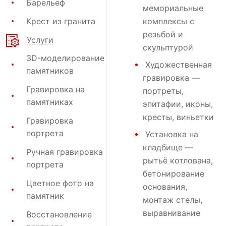
Барельеф
мемориальные
Крест из гранита
комплексы с
резьбой и
Услуги
скульптурой
3D-моделирование
Художественная
памятников
гравировка
—
Гравировка на
портреты,
памятниках
эпитафии, иконы,
кресты, виньетки
Гравировка
портрета
Установка на
кладбище
—
Ручная гравировка
рытьё котлована,
портрета
бетонирование
Цветное фото на
основания,
памятник
монтаж стелы,
выравнивание
Восстановление