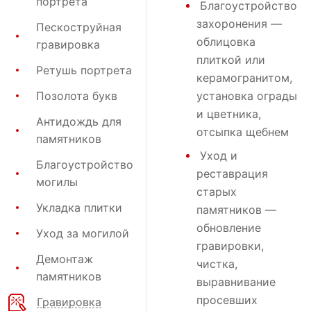
портрета
Благоустройство
захоронения
—
Пескоструйная
облицовка
гравировка
плиткой или
Ретушь портрета
керамогранитом,
Позолота букв
установка ограды
и цветника,
Антидождь для
отсыпка щебнем
памятников
Уход и
Благоустройство
реставрация
могилы
старых
Укладка плитки
памятников —
обновление
Уход за могилой
гравировки,
Демонтаж
чистка,
памятников
выравнивание
просевших
Гравировка