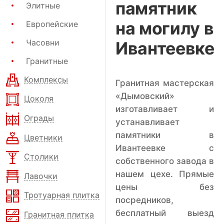
памятник
Элитные
на могилу в
Европейские
Часовни
Ивантеевке
Гранитные
Комплексы
Гранитная мастерская
«Дымовский»
Цоколя
изготавливает и
Ограды
устанавливает
памятники в
Цветники
Ивантеевке с
Столики
собственного завода в
нашем цехе. Прямые
Лавочки
цены без
Тротуарная плитка
посредников,
бесплатный выезд
Гранитная плитка