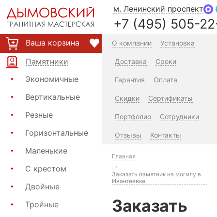
м. Ленинский проспект
+7 (495) 505-22
Ваша корзина
О компании
Установка
Памятники
Доставка
Сроки
Экономичные
Гарантия
Оплата
Вертикальные
Скидки
Сертификаты
Резные
Портфолио
Сотрудники
Горизонтальные
Отзывы
Контакты
Маленькие
Главная
С крестом
Заказать памятник на могилу в
Ивантеевке
Двойные
Заказать
Тройные