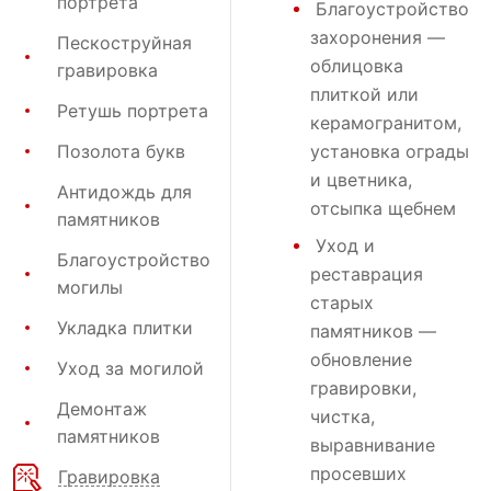
портрета
Благоустройство
захоронения
—
Пескоструйная
облицовка
гравировка
плиткой или
Ретушь портрета
керамогранитом,
Позолота букв
установка ограды
и цветника,
Антидождь для
отсыпка щебнем
памятников
Уход и
Благоустройство
реставрация
могилы
старых
Укладка плитки
памятников —
обновление
Уход за могилой
гравировки,
Демонтаж
чистка,
памятников
выравнивание
просевших
Гравировка