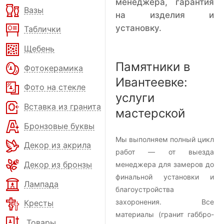
менеджера, гарантия
Вазы
на изделия и
установку.
Таблички
Щебень
Памятники в
Фотокерамика
Ивантеевке:
Фото на стекле
услуги
Вставка из гранита
мастерской
Бронзовые буквы
Мы выполняем полный цикл
Декор из акрила
работ — от выезда
Декор из бронзы
менеджера для замеров до
финальной установки и
Лампада
благоустройства
захоронения. Все
Кресты
материалы (гранит габбро-
Товары