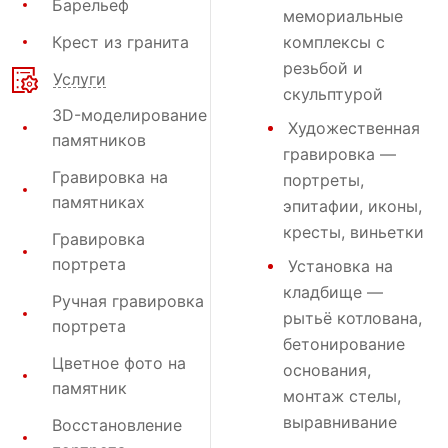
Барельеф
мемориальные
Крест из гранита
комплексы с
резьбой и
Услуги
скульптурой
3D-моделирование
Художественная
памятников
гравировка
—
Гравировка на
портреты,
памятниках
эпитафии, иконы,
кресты, виньетки
Гравировка
портрета
Установка на
кладбище
—
Ручная гравировка
рытьё котлована,
портрета
бетонирование
Цветное фото на
основания,
памятник
монтаж стелы,
выравнивание
Восстановление