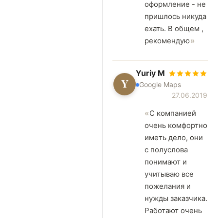
оформление - не
пришлось никуда
ехать. В общем ,
рекомендую
Yuriy M
Y
Google Maps
27.06.2019
C компанией
очень комфортно
иметь дело, они
с полуслова
понимают и
учитываю все
пожелания и
нужды заказчика.
Работают очень