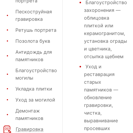
портрета
Благоустройство
захоронения
—
Пескоструйная
облицовка
гравировка
плиткой или
Ретушь портрета
керамогранитом,
Позолота букв
установка ограды
и цветника,
Антидождь для
отсыпка щебнем
памятников
Уход и
Благоустройство
реставрация
могилы
старых
Укладка плитки
памятников —
обновление
Уход за могилой
гравировки,
Демонтаж
чистка,
памятников
выравнивание
просевших
Гравировка