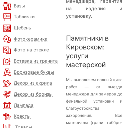
менеджера, гарантия
Вазы
на изделия и
установку.
Таблички
Щебень
Памятники в
Фотокерамика
Кировском:
Фото на стекле
услуги
Вставка из гранита
мастерской
Бронзовые буквы
Мы выполняем полный цикл
Декор из акрила
работ — от выезда
Декор из бронзы
менеджера для замеров до
финальной установки и
Лампада
благоустройства
захоронения. Все
Кресты
материалы (гранит габбро-
Товары