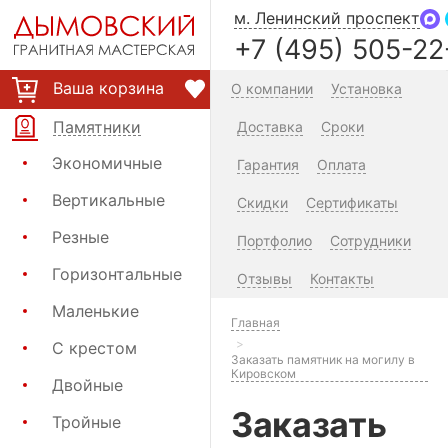
м. Ленинский проспект
+7 (495) 505-22
Ваша корзина
О компании
Установка
Памятники
Доставка
Сроки
Экономичные
Гарантия
Оплата
Вертикальные
Скидки
Сертификаты
Резные
Портфолио
Сотрудники
Горизонтальные
Отзывы
Контакты
Маленькие
Главная
С крестом
Заказать памятник на могилу в
Кировском
Двойные
Заказать
Тройные