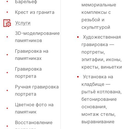
Барельеф
мемориальные
Крест из гранита
комплексы с
резьбой и
Услуги
скульптурой
3D-моделирование
Художественная
памятников
гравировка
—
Гравировка на
портреты,
памятниках
эпитафии, иконы,
кресты, виньетки
Гравировка
портрета
Установка на
кладбище
—
Ручная гравировка
рытьё котлована,
портрета
бетонирование
Цветное фото на
основания,
памятник
монтаж стелы,
выравнивание
Восстановление