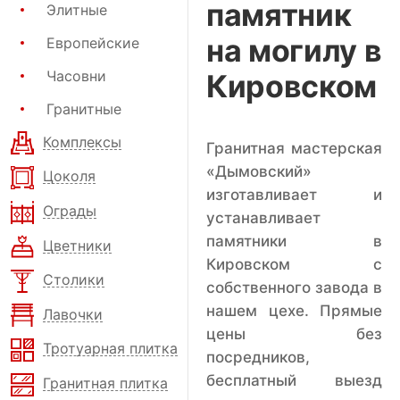
памятник
Элитные
на могилу в
Европейские
Часовни
Кировском
Гранитные
Комплексы
Гранитная мастерская
«Дымовский»
Цоколя
изготавливает и
Ограды
устанавливает
памятники в
Цветники
Кировском с
Столики
собственного завода в
нашем цехе. Прямые
Лавочки
цены без
Тротуарная плитка
посредников,
бесплатный выезд
Гранитная плитка