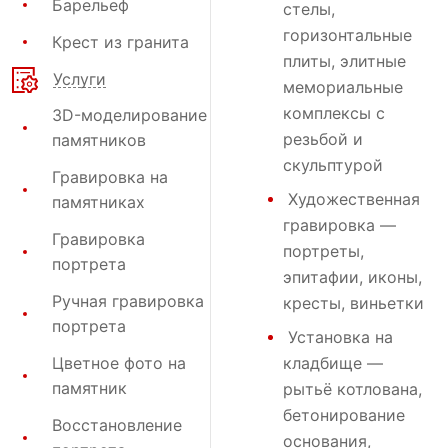
Барельеф
стелы,
горизонтальные
Крест из гранита
плиты, элитные
Услуги
мемориальные
комплексы с
3D-моделирование
резьбой и
памятников
скульптурой
Гравировка на
Художественная
памятниках
гравировка
—
Гравировка
портреты,
портрета
эпитафии, иконы,
Ручная гравировка
кресты, виньетки
портрета
Установка на
Цветное фото на
кладбище
—
памятник
рытьё котлована,
бетонирование
Восстановление
основания,