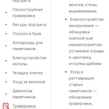
портрета
монтаж стелы,
Пескоструйная
выравнивание
гравировка
Благоустройство
Ретушь портрета
захоронения
—
облицовка
Позолота букв
плиткой или
Антидождь для
керамогранитом,
памятников
установка ограды
и цветника,
Благоустройство
отсыпка щебнем
могилы
Уход и
Укладка плитки
реставрация
Уход за могилой
старых
Демонтаж
памятников —
памятников
обновление
гравировки,
Гравировка