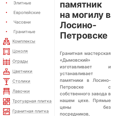
памятник
Элитные
на могилу в
Европейские
Часовни
Лосино-
Гранитные
Петровске
Комплексы
Цоколя
Гранитная мастерская
«Дымовский»
Ограды
изготавливает и
Цветники
устанавливает
памятники в Лосино-
Столики
Петровске с
Лавочки
собственного завода в
нашем цехе. Прямые
Тротуарная плитка
цены без
Гранитная плитка
посредников,