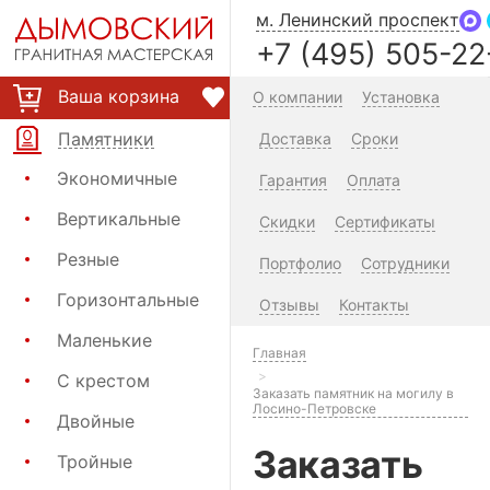
м. Ленинский проспект
+7 (495) 505-22
Ваша корзина
О компании
Установка
Памятники
Доставка
Сроки
Экономичные
Гарантия
Оплата
Вертикальные
Скидки
Сертификаты
Резные
Портфолио
Сотрудники
Горизонтальные
Отзывы
Контакты
Маленькие
Главная
С крестом
Заказать памятник на могилу в
Лосино-Петровске
Двойные
Заказать
Тройные