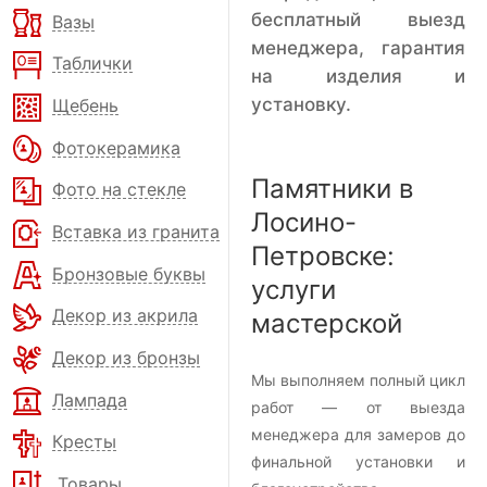
бесплатный выезд
Вазы
менеджера, гарантия
Таблички
на изделия и
установку.
Щебень
Фотокерамика
Памятники в
Фото на стекле
Лосино-
Вставка из гранита
Петровске:
Бронзовые буквы
услуги
Декор из акрила
мастерской
Декор из бронзы
Мы выполняем полный цикл
Лампада
работ — от выезда
менеджера для замеров до
Кресты
финальной установки и
Товары