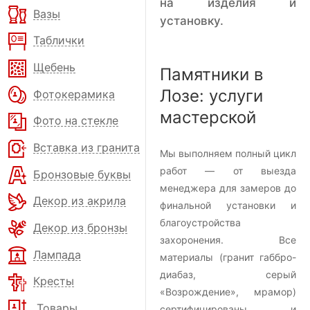
на изделия и
Вазы
установку.
Таблички
Щебень
Памятники в
Лозе: услуги
Фотокерамика
мастерской
Фото на стекле
Вставка из гранита
Мы выполняем полный цикл
работ — от выезда
Бронзовые буквы
менеджера для замеров до
Декор из акрила
финальной установки и
благоустройства
Декор из бронзы
захоронения. Все
Лампада
материалы (гранит габбро-
диабаз, серый
Кресты
«Возрождение», мрамор)
Товары
сертифицированы и