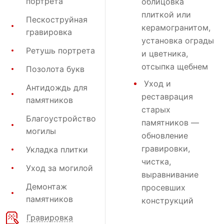
портрета
облицовка
плиткой или
Пескоструйная
керамогранитом,
гравировка
установка ограды
Ретушь портрета
и цветника,
отсыпка щебнем
Позолота букв
Уход и
Антидождь для
реставрация
памятников
старых
Благоустройство
памятников —
могилы
обновление
гравировки,
Укладка плитки
чистка,
Уход за могилой
выравнивание
Демонтаж
просевших
памятников
конструкций
Гравировка