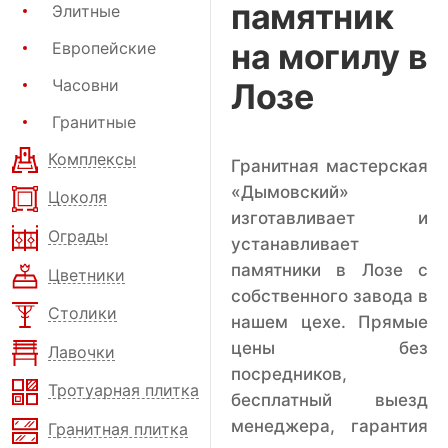
памятник
Элитные
на могилу в
Европейские
Часовни
Лозе
Гранитные
Комплексы
Гранитная мастерская
«Дымовский»
Цоколя
изготавливает и
Ограды
устанавливает
памятники в Лозе с
Цветники
собственного завода в
Столики
нашем цехе. Прямые
цены без
Лавочки
посредников,
Тротуарная плитка
бесплатный выезд
менеджера, гарантия
Гранитная плитка