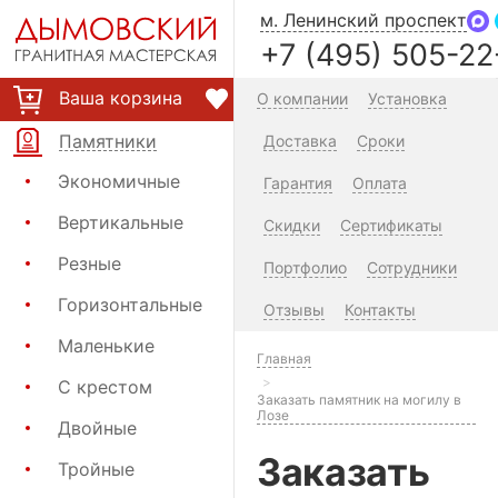
м. Ленинский проспект
+7 (495) 505-22
Ваша корзина
О компании
Установка
Памятники
Доставка
Сроки
Экономичные
Гарантия
Оплата
Вертикальные
Скидки
Сертификаты
Резные
Портфолио
Сотрудники
Горизонтальные
Отзывы
Контакты
Маленькие
Главная
С крестом
Заказать памятник на могилу в
Лозе
Двойные
Заказать
Тройные