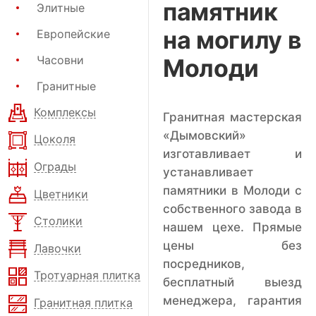
памятник
Элитные
на могилу в
Европейские
Часовни
Молоди
Гранитные
Комплексы
Гранитная мастерская
«Дымовский»
Цоколя
изготавливает и
Ограды
устанавливает
памятники в Молоди с
Цветники
собственного завода в
Столики
нашем цехе. Прямые
цены без
Лавочки
посредников,
Тротуарная плитка
бесплатный выезд
менеджера, гарантия
Гранитная плитка