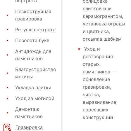
портрета
облицовка
плиткой или
Пескоструйная
керамогранитом,
гравировка
установка ограды
Ретушь портрета
и цветника,
отсыпка щебнем
Позолота букв
Уход и
Антидождь для
реставрация
памятников
старых
Благоустройство
памятников —
могилы
обновление
гравировки,
Укладка плитки
чистка,
Уход за могилой
выравнивание
Демонтаж
просевших
памятников
конструкций
Гравировка