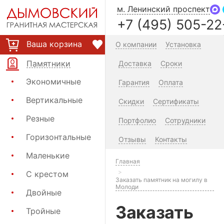
м. Ленинский проспект
+7 (495) 505-22
Ваша корзина
О компании
Установка
Памятники
Доставка
Сроки
Экономичные
Гарантия
Оплата
Вертикальные
Скидки
Сертификаты
Резные
Портфолио
Сотрудники
Горизонтальные
Отзывы
Контакты
Маленькие
Главная
С крестом
Заказать памятник на могилу в
Молоди
Двойные
Заказать
Тройные