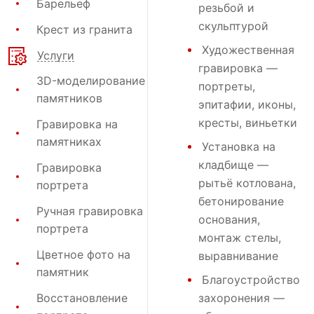
Барельеф
резьбой и
скульптурой
Крест из гранита
Художественная
Услуги
гравировка
—
3D-моделирование
портреты,
памятников
эпитафии, иконы,
кресты, виньетки
Гравировка на
памятниках
Установка на
кладбище
—
Гравировка
рытьё котлована,
портрета
бетонирование
Ручная гравировка
основания,
портрета
монтаж стелы,
Цветное фото на
выравнивание
памятник
Благоустройство
Восстановление
захоронения
—