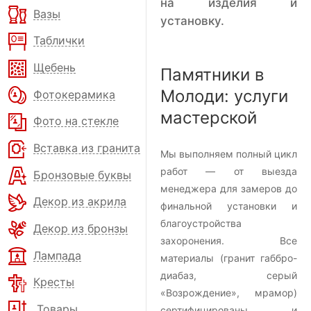
на изделия и
Вазы
установку.
Таблички
Щебень
Памятники в
Молоди: услуги
Фотокерамика
мастерской
Фото на стекле
Вставка из гранита
Мы выполняем полный цикл
работ — от выезда
Бронзовые буквы
менеджера для замеров до
Декор из акрила
финальной установки и
благоустройства
Декор из бронзы
захоронения. Все
Лампада
материалы (гранит габбро-
диабаз, серый
Кресты
«Возрождение», мрамор)
Товары
сертифицированы и