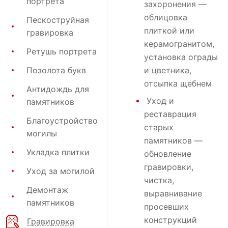
портрета
захоронения
—
облицовка
Пескоструйная
плиткой или
гравировка
керамогранитом,
Ретушь портрета
установка ограды
Позолота букв
и цветника,
отсыпка щебнем
Антидождь для
Уход и
памятников
реставрация
Благоустройство
старых
могилы
памятников —
Укладка плитки
обновление
гравировки,
Уход за могилой
чистка,
Демонтаж
выравнивание
памятников
просевших
конструкций
Гравировка