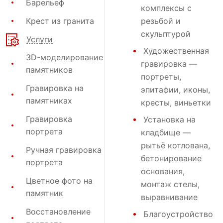
Барельеф
комплексы с
Крест из гранита
резьбой и
скульптурой
Услуги
Художественная
3D-моделирование
гравировка
—
памятников
портреты,
Гравировка на
эпитафии, иконы,
памятниках
кресты, виньетки
Гравировка
Установка на
портрета
кладбище
—
рытьё котлована,
Ручная гравировка
бетонирование
портрета
основания,
Цветное фото на
монтаж стелы,
памятник
выравнивание
Восстановление
Благоустройство