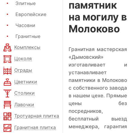
памятник
Элитные
на могилу в
Европейские
Часовни
Молоково
Гранитные
Комплексы
Гранитная мастерская
«Дымовский»
Цоколя
изготавливает и
Ограды
устанавливает
памятники в Молоково
Цветники
с собственного завода
Столики
в нашем цехе. Прямые
цены без
Лавочки
посредников,
Тротуарная плитка
бесплатный выезд
менеджера, гарантия
Гранитная плитка