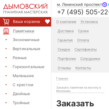
м. Ленинский проспект
+7 (495) 505-22
Ваша корзина
О компании
Установка
Памятники
Доставка
Сроки
Экономичные
Гарантия
Оплата
Вертикальные
Скидки
Сертификаты
Резные
Портфолио
Сотрудники
Горизонтальные
Отзывы
Контакты
Маленькие
Главная
С крестом
Заказать памятник на могилу в
Молоково
Двойные
Заказать
Тройные