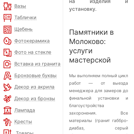
на изделия и
Вазы
установку.
Таблички
Щебень
Памятники в
Молоково:
Фотокерамика
услуги
Фото на стекле
мастерской
Вставка из гранита
Бронзовые буквы
Мы выполняем полный цикл
работ — от выезда
Декор из акрила
менеджера для замеров до
Декор из бронзы
финальной установки и
благоустройства
Лампада
захоронения. Все
материалы (гранит габбро-
Кресты
диабаз, серый
Товары