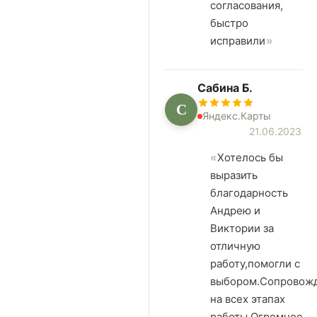
согласования,
быстро
исправили
Сабина Б.
С
Яндекс.Карты
21.06.2023
Хотелось бы
выразить
благодарность
Андрею и
Виктории за
отличную
работу,помогли с
выбором.Сопровож
на всех этапах
работы.Огромное