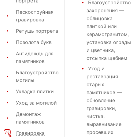
портрета
Благоустройство
захоронения
—
Пескоструйная
облицовка
гравировка
плиткой или
Ретушь портрета
керамогранитом,
Позолота букв
установка ограды
и цветника,
Антидождь для
отсыпка щебнем
памятников
Уход и
Благоустройство
реставрация
могилы
старых
Укладка плитки
памятников —
обновление
Уход за могилой
гравировки,
Демонтаж
чистка,
памятников
выравнивание
просевших
Гравировка