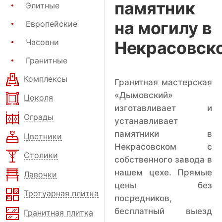
памятник
Элитные
на могилу в
Европейские
Часовни
Некрасовск
Гранитные
Комплексы
Гранитная мастерская
«Дымовский»
Цоколя
изготавливает и
Ограды
устанавливает
памятники в
Цветники
Некрасовском с
Столики
собственного завода в
нашем цехе. Прямые
Лавочки
цены без
Тротуарная плитка
посредников,
бесплатный выезд
Гранитная плитка