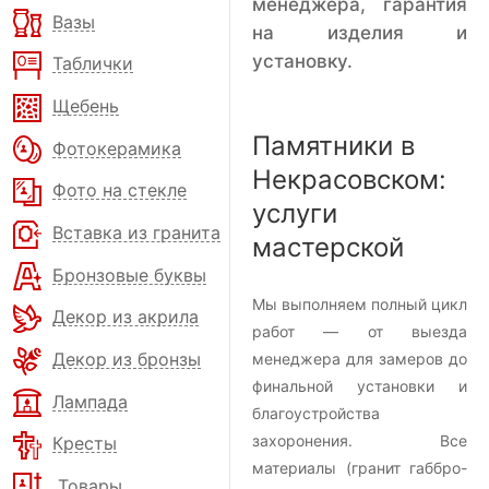
менеджера, гарантия
Вазы
на изделия и
установку.
Таблички
Щебень
Памятники в
Фотокерамика
Некрасовском:
Фото на стекле
услуги
Вставка из гранита
мастерской
Бронзовые буквы
Мы выполняем полный цикл
Декор из акрила
работ — от выезда
Декор из бронзы
менеджера для замеров до
финальной установки и
Лампада
благоустройства
захоронения. Все
Кресты
материалы (гранит габбро-
Товары