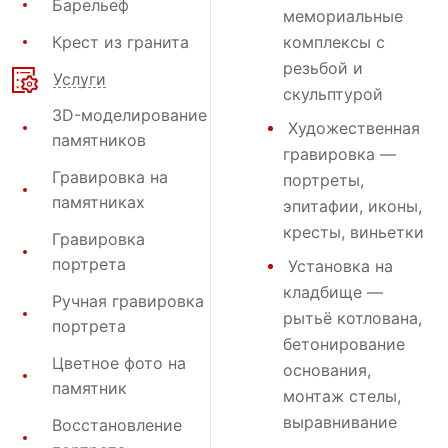
Барельеф
мемориальные
Крест из гранита
комплексы с
резьбой и
Услуги
скульптурой
3D-моделирование
Художественная
памятников
гравировка
—
Гравировка на
портреты,
памятниках
эпитафии, иконы,
кресты, виньетки
Гравировка
портрета
Установка на
кладбище
—
Ручная гравировка
рытьё котлована,
портрета
бетонирование
Цветное фото на
основания,
памятник
монтаж стелы,
выравнивание
Восстановление