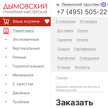
м. Ленинский проспект
+7 (495) 505-22
Ваша корзина
О компании
Установка
Памятники
Доставка
Сроки
Экономичные
Гарантия
Оплата
Вертикальные
Скидки
Сертификаты
Резные
Портфолио
Сотрудники
Горизонтальные
Отзывы
Контакты
Маленькие
Главная
С крестом
Заказать памятник на могилу в
Некрасовском
Двойные
Заказать
Тройные