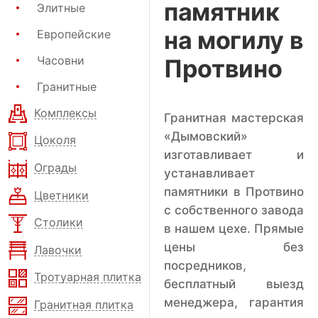
памятник
Элитные
на могилу в
Европейские
Часовни
Протвино
Гранитные
Комплексы
Гранитная мастерская
«Дымовский»
Цоколя
изготавливает и
Ограды
устанавливает
памятники в Протвино
Цветники
с собственного завода
Столики
в нашем цехе. Прямые
цены без
Лавочки
посредников,
Тротуарная плитка
бесплатный выезд
менеджера, гарантия
Гранитная плитка