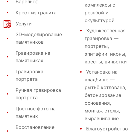
Барельеф
комплексы с
Крест из гранита
резьбой и
скульптурой
Услуги
Художественная
3D-моделирование
гравировка
—
памятников
портреты,
Гравировка на
эпитафии, иконы,
памятниках
кресты, виньетки
Гравировка
Установка на
портрета
кладбище
—
рытьё котлована,
Ручная гравировка
бетонирование
портрета
основания,
Цветное фото на
монтаж стелы,
памятник
выравнивание
Восстановление
Благоустройство