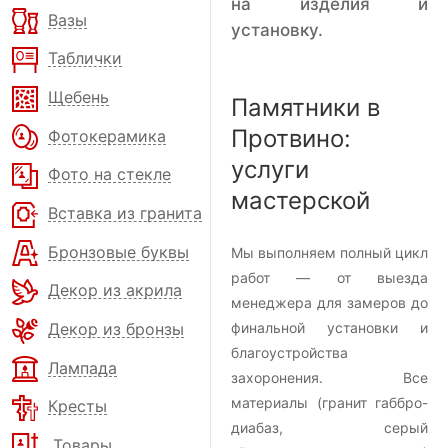
на изделия и
Вазы
установку.
Таблички
Щебень
Памятники в
Протвино:
Фотокерамика
услуги
Фото на стекле
мастерской
Вставка из гранита
Бронзовые буквы
Мы выполняем полный цикл
работ — от выезда
Декор из акрила
менеджера для замеров до
Декор из бронзы
финальной установки и
благоустройства
Лампада
захоронения. Все
материалы (гранит габбро-
Кресты
диабаз, серый
Товары