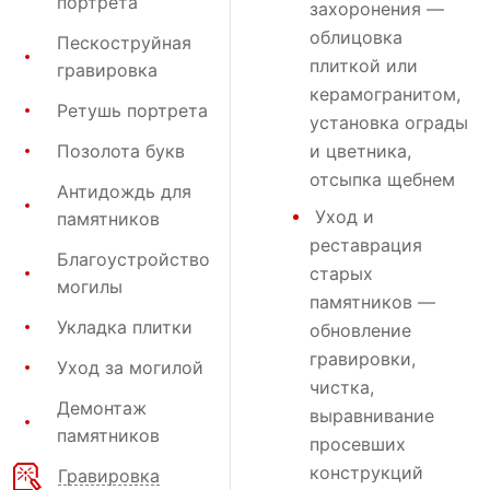
портрета
захоронения
—
облицовка
Пескоструйная
плиткой или
гравировка
керамогранитом,
Ретушь портрета
установка ограды
Позолота букв
и цветника,
отсыпка щебнем
Антидождь для
Уход и
памятников
реставрация
Благоустройство
старых
могилы
памятников —
Укладка плитки
обновление
гравировки,
Уход за могилой
чистка,
Демонтаж
выравнивание
памятников
просевших
конструкций
Гравировка