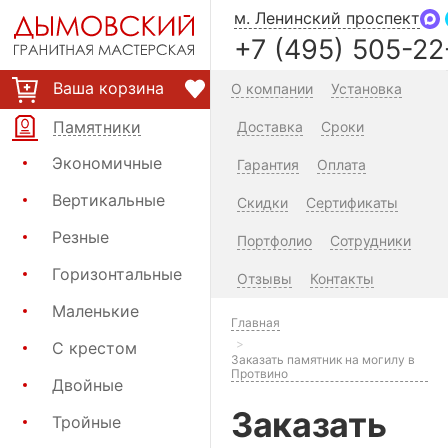
м. Ленинский проспект
+7 (495) 505-22
Ваша корзина
О компании
Установка
Памятники
Доставка
Сроки
Экономичные
Гарантия
Оплата
Вертикальные
Скидки
Сертификаты
Резные
Портфолио
Сотрудники
Горизонтальные
Отзывы
Контакты
Маленькие
Главная
С крестом
Заказать памятник на могилу в
Протвино
Двойные
Заказать
Тройные