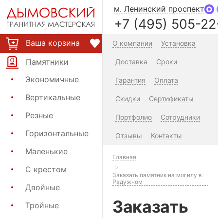
м. Ленинский проспект
+7 (495) 505-22
Ваша корзина
О компании
Установка
Памятники
Доставка
Сроки
Экономичные
Гарантия
Оплата
Вертикальные
Скидки
Сертификаты
Резные
Портфолио
Сотрудники
Горизонтальные
Отзывы
Контакты
Маленькие
Главная
С крестом
Заказать памятник на могилу в
Радужном
Двойные
Заказать
Тройные