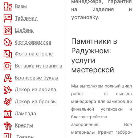
менеджера, гарантия
Вазы
на изделия и
установку.
Таблички
Щебень
Памятники в
Фотокерамика
Радужном:
Фото на стекле
услуги
Вставка из гранита
мастерской
Бронзовые буквы
Мы выполняем полный цикл
Декор из акрила
работ — от выезда
Декор из бронзы
менеджера для замеров до
финальной установки и
Лампада
благоустройства
захоронения. Все
Кресты
материалы (гранит габбро-
Товары