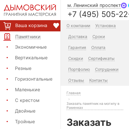
м. Ленинский проспект
+7 (495) 505-22
Ваша корзина
О компании
Установка
Памятники
Доставка
Сроки
Экономичные
Гарантия
Оплата
Вертикальные
Скидки
Сертификаты
Резные
Портфолио
Сотрудники
Горизонтальные
Отзывы
Контакты
Маленькие
Главная
С крестом
Заказать памятник на могилу в
Раменках
Двойные
Заказать
Тройные