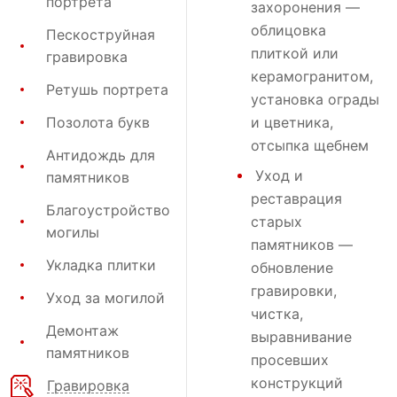
портрета
захоронения
—
облицовка
Пескоструйная
плиткой или
гравировка
керамогранитом,
Ретушь портрета
установка ограды
Позолота букв
и цветника,
отсыпка щебнем
Антидождь для
Уход и
памятников
реставрация
Благоустройство
старых
могилы
памятников —
Укладка плитки
обновление
гравировки,
Уход за могилой
чистка,
Демонтаж
выравнивание
памятников
просевших
конструкций
Гравировка