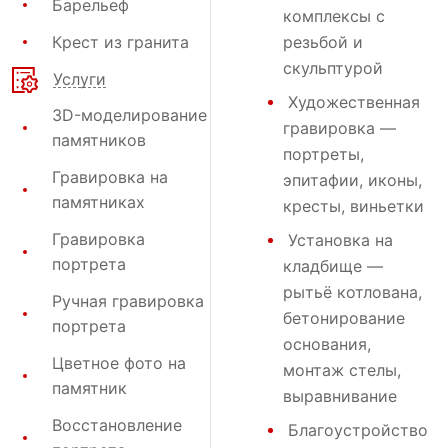
Барельеф
комплексы с
Крест из гранита
резьбой и
скульптурой
Услуги
Художественная
3D-моделирование
гравировка
—
памятников
портреты,
Гравировка на
эпитафии, иконы,
памятниках
кресты, виньетки
Гравировка
Установка на
портрета
кладбище
—
рытьё котлована,
Ручная гравировка
бетонирование
портрета
основания,
Цветное фото на
монтаж стелы,
памятник
выравнивание
Восстановление
Благоустройство