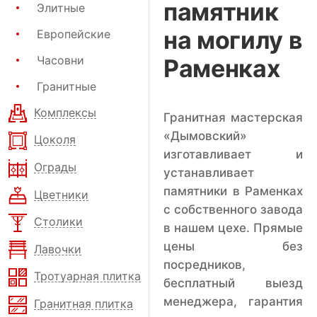
памятник
Элитные
на могилу в
Европейские
Часовни
Раменках
Гранитные
Комплексы
Гранитная мастерская
«Дымовский»
Цоколя
изготавливает и
Ограды
устанавливает
памятники в Раменках
Цветники
с собственного завода
Столики
в нашем цехе. Прямые
цены без
Лавочки
посредников,
Тротуарная плитка
бесплатный выезд
менеджера, гарантия
Гранитная плитка