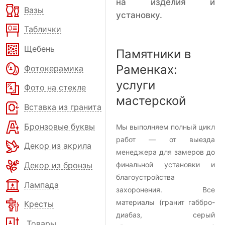
на изделия и
Вазы
установку.
Таблички
Щебень
Памятники в
Раменках:
Фотокерамика
услуги
Фото на стекле
мастерской
Вставка из гранита
Бронзовые буквы
Мы выполняем полный цикл
работ — от выезда
Декор из акрила
менеджера для замеров до
Декор из бронзы
финальной установки и
благоустройства
Лампада
захоронения. Все
материалы (гранит габбро-
Кресты
диабаз, серый
Товары