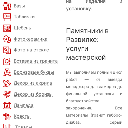
на изделия и
Вазы
установку.
Таблички
Щебень
Памятники в
Развилке:
Фотокерамика
услуги
Фото на стекле
мастерской
Вставка из гранита
Бронзовые буквы
Мы выполняем полный цикл
работ — от выезда
Декор из акрила
менеджера для замеров до
Декор из бронзы
финальной установки и
благоустройства
Лампада
захоронения. Все
материалы (гранит габбро-
Кресты
диабаз, серый
Товары