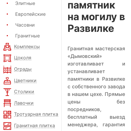
памятник
Элитные
на могилу в
Европейские
Часовни
Развилке
Гранитные
Комплексы
Гранитная мастерская
«Дымовский»
Цоколя
изготавливает и
Ограды
устанавливает
памятники в Развилке
Цветники
с собственного завода
Столики
в нашем цехе. Прямые
цены без
Лавочки
посредников,
Тротуарная плитка
бесплатный выезд
менеджера, гарантия
Гранитная плитка