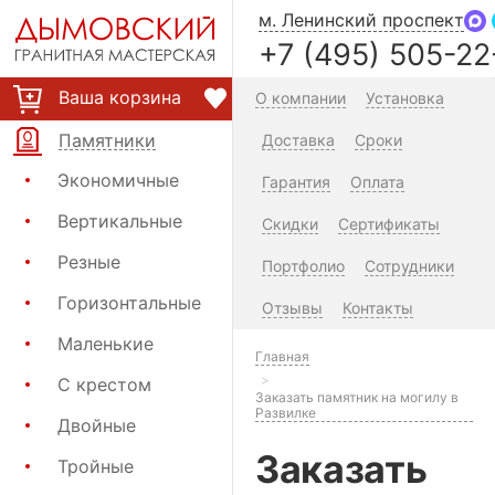
м. Ленинский проспект
+7 (495) 505-22
Ваша корзина
О компании
Установка
Памятники
Доставка
Сроки
Экономичные
Гарантия
Оплата
Вертикальные
Скидки
Сертификаты
Резные
Портфолио
Сотрудники
Горизонтальные
Отзывы
Контакты
Маленькие
Главная
С крестом
Заказать памятник на могилу в
Развилке
Двойные
Заказать
Тройные