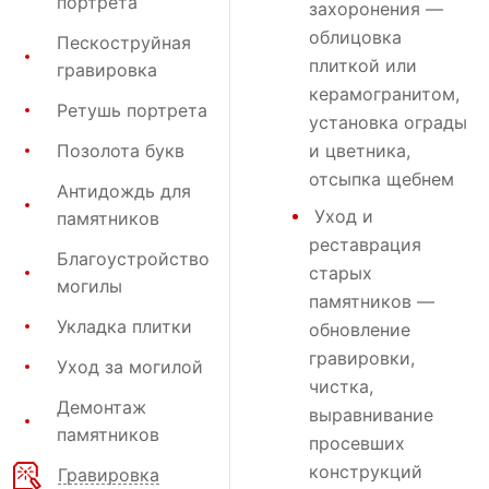
портрета
захоронения
—
облицовка
Пескоструйная
плиткой или
гравировка
керамогранитом,
Ретушь портрета
установка ограды
Позолота букв
и цветника,
отсыпка щебнем
Антидождь для
Уход и
памятников
реставрация
Благоустройство
старых
могилы
памятников —
Укладка плитки
обновление
гравировки,
Уход за могилой
чистка,
Демонтаж
выравнивание
памятников
просевших
конструкций
Гравировка