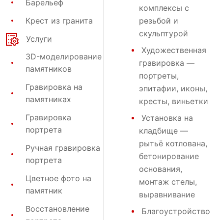
Барельеф
комплексы с
Крест из гранита
резьбой и
скульптурой
Услуги
Художественная
3D-моделирование
гравировка
—
памятников
портреты,
Гравировка на
эпитафии, иконы,
памятниках
кресты, виньетки
Гравировка
Установка на
портрета
кладбище
—
рытьё котлована,
Ручная гравировка
бетонирование
портрета
основания,
Цветное фото на
монтаж стелы,
памятник
выравнивание
Восстановление
Благоустройство