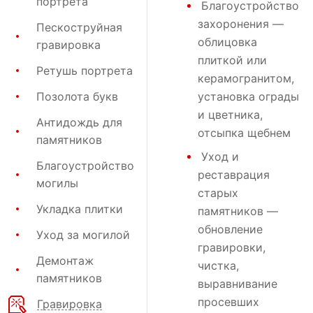
портрета
Благоустройство
захоронения
—
Пескоструйная
облицовка
гравировка
плиткой или
Ретушь портрета
керамогранитом,
Позолота букв
установка ограды
и цветника,
Антидождь для
отсыпка щебнем
памятников
Уход и
Благоустройство
реставрация
могилы
старых
Укладка плитки
памятников —
обновление
Уход за могилой
гравировки,
Демонтаж
чистка,
памятников
выравнивание
просевших
Гравировка