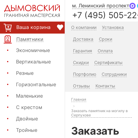
м. Ленинский проспект
+7 (495) 505-22
Ваша корзина
О компании
Установка
Памятники
Доставка
Сроки
Экономичные
Гарантия
Оплата
Вертикальные
Скидки
Сертификаты
Резные
Портфолио
Сотрудники
Горизонтальные
Отзывы
Контакты
Маленькие
Главная
С крестом
Заказать памятник на могилу в
Серпухове
Двойные
Заказать
Тройные