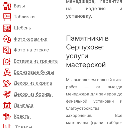
менеджера, гарантия
Вазы
на изделия и
установку.
Таблички
Щебень
Памятники в
Фотокерамика
Серпухове:
Фото на стекле
услуги
Вставка из гранита
мастерской
Бронзовые буквы
Мы выполняем полный цикл
Декор из акрила
работ — от выезда
Декор из бронзы
менеджера для замеров до
финальной установки и
Лампада
благоустройства
захоронения. Все
Кресты
материалы (гранит габбро-
Товары