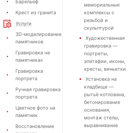
Барельеф
мемориальные
Крест из гранита
комплексы с
резьбой и
Услуги
скульптурой
3D-моделирование
Художественная
памятников
гравировка
—
Гравировка на
портреты,
памятниках
эпитафии, иконы,
кресты, виньетки
Гравировка
портрета
Установка на
кладбище
—
Ручная гравировка
рытьё котлована,
портрета
бетонирование
Цветное фото на
основания,
памятник
монтаж стелы,
выравнивание
Восстановление