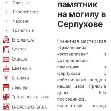
памятник
Элитные
на могилу в
Европейские
Часовни
Серпухове
Гранитные
Комплексы
Гранитная мастерская
«Дымовский»
Цоколя
изготавливает и
Ограды
устанавливает
памятники в
Цветники
Серпухове с
Столики
собственного завода в
нашем цехе. Прямые
Лавочки
цены без
Тротуарная плитка
посредников,
бесплатный выезд
Гранитная плитка