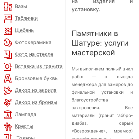
на изделия и
Вазы
установку.
Таблички
Щебень
Памятники в
Шатуре: услуги
Фотокерамика
мастерской
Фото на стекле
Вставка из гранита
Мы выполняем полный цикл
работ — от выезда
Бронзовые буквы
менеджера для замеров до
Декор из акрила
финальной установки и
благоустройства
Декор из бронзы
захоронения. Все
Лампада
материалы (гранит габбро-
диабаз, серый
Кресты
«Возрождение», мрамор)
Товары
сертифицированы и