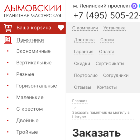
м. Ленинский проспект
+7 (495) 505-22
Ваша корзина
О компании
Установка
Памятники
Доставка
Сроки
Экономичные
Гарантия
Оплата
Вертикальные
Скидки
Сертификаты
Резные
Портфолио
Сотрудники
Горизонтальные
Отзывы
Контакты
Маленькие
Главная
С крестом
Заказать памятник на могилу в
Шатуре
Двойные
Заказать
Тройные