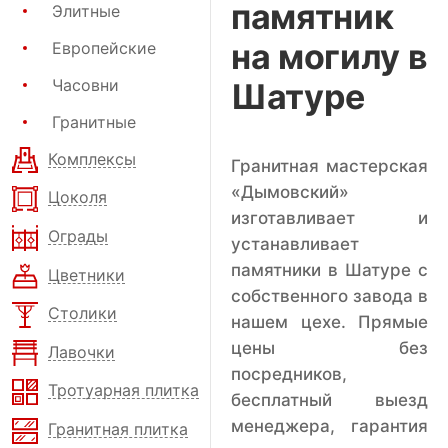
памятник
Элитные
на могилу в
Европейские
Часовни
Шатуре
Гранитные
Комплексы
Гранитная мастерская
«Дымовский»
Цоколя
изготавливает и
Ограды
устанавливает
памятники в Шатуре с
Цветники
собственного завода в
Столики
нашем цехе. Прямые
цены без
Лавочки
посредников,
Тротуарная плитка
бесплатный выезд
менеджера, гарантия
Гранитная плитка