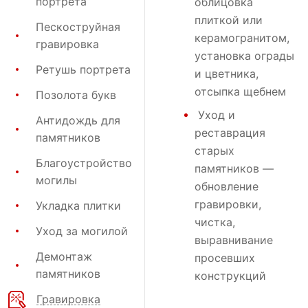
портрета
облицовка
плиткой или
Пескоструйная
керамогранитом,
гравировка
установка ограды
Ретушь портрета
и цветника,
отсыпка щебнем
Позолота букв
Уход и
Антидождь для
реставрация
памятников
старых
Благоустройство
памятников —
могилы
обновление
гравировки,
Укладка плитки
чистка,
Уход за могилой
выравнивание
Демонтаж
просевших
памятников
конструкций
Гравировка