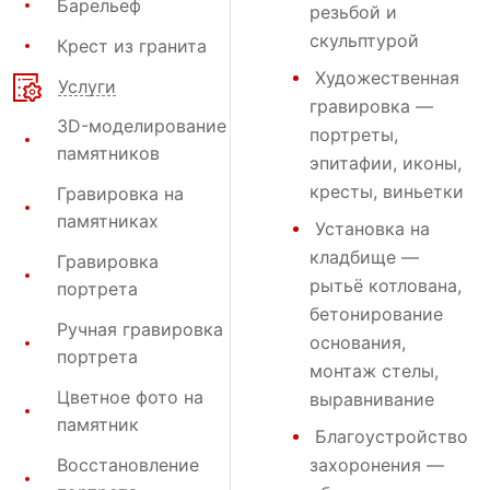
Барельеф
резьбой и
скульптурой
Крест из гранита
Художественная
Услуги
гравировка
—
3D-моделирование
портреты,
памятников
эпитафии, иконы,
кресты, виньетки
Гравировка на
памятниках
Установка на
кладбище
—
Гравировка
рытьё котлована,
портрета
бетонирование
Ручная гравировка
основания,
портрета
монтаж стелы,
Цветное фото на
выравнивание
памятник
Благоустройство
Восстановление
захоронения
—