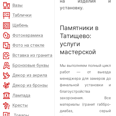
на изделия и
Вазы
установку.
Таблички
Щебень
Памятники в
Татищево:
Фотокерамика
услуги
Фото на стекле
мастерской
Вставка из гранита
Бронзовые буквы
Мы выполняем полный цикл
работ — от выезда
Декор из акрила
менеджера для замеров до
Декор из бронзы
финальной установки и
благоустройства
Лампада
захоронения. Все
материалы (гранит габбро-
Кресты
диабаз, серый
Товары