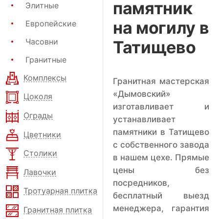
памятник
Элитные
на могилу в
Европейские
Часовни
Татищево
Гранитные
Комплексы
Гранитная мастерская
«Дымовский»
Цоколя
изготавливает и
Ограды
устанавливает
памятники в Татищево
Цветники
с собственного завода
Столики
в нашем цехе. Прямые
цены без
Лавочки
посредников,
Тротуарная плитка
бесплатный выезд
менеджера, гарантия
Гранитная плитка