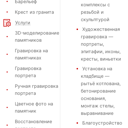
Барельеф
комплексы с
Крест из гранита
резьбой и
скульптурой
Услуги
Художественная
3D-моделирование
гравировка
—
памятников
портреты,
Гравировка на
эпитафии, иконы,
памятниках
кресты, виньетки
Гравировка
Установка на
портрета
кладбище
—
рытьё котлована,
Ручная гравировка
бетонирование
портрета
основания,
Цветное фото на
монтаж стелы,
памятник
выравнивание
Восстановление
Благоустройство