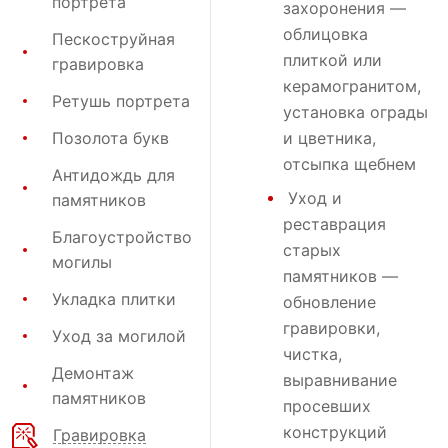
портрета
захоронения
—
облицовка
Пескоструйная
плиткой или
гравировка
керамогранитом,
Ретушь портрета
установка ограды
Позолота букв
и цветника,
отсыпка щебнем
Антидождь для
Уход и
памятников
реставрация
Благоустройство
старых
могилы
памятников —
Укладка плитки
обновление
гравировки,
Уход за могилой
чистка,
Демонтаж
выравнивание
памятников
просевших
конструкций
Гравировка