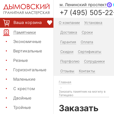
м. Ленинский проспект
+7 (495) 505-22
Ваша корзина
О компании
Установка
Памятники
Доставка
Сроки
Экономичные
Гарантия
Оплата
Вертикальные
Скидки
Сертификаты
Резные
Портфолио
Сотрудники
Горизонтальные
Отзывы
Контакты
Маленькие
Главная
С крестом
Заказать памятник на могилу в
Татищево
Двойные
Заказать
Тройные