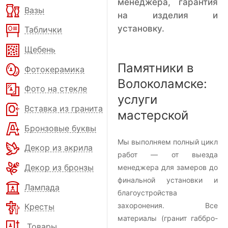
менеджера, гарантия
Вазы
на изделия и
установку.
Таблички
Щебень
Памятники в
Фотокерамика
Волоколамске:
Фото на стекле
услуги
Вставка из гранита
мастерской
Бронзовые буквы
Мы выполняем полный цикл
Декор из акрила
работ — от выезда
Декор из бронзы
менеджера для замеров до
финальной установки и
Лампада
благоустройства
захоронения. Все
Кресты
материалы (гранит габбро-
Товары