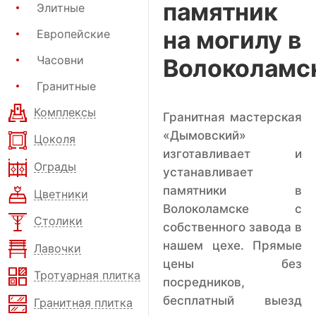
памятник
Элитные
на могилу в
Европейские
Часовни
Волоколамс
Гранитные
Комплексы
Гранитная мастерская
«Дымовский»
Цоколя
изготавливает и
Ограды
устанавливает
памятники в
Цветники
Волоколамске с
Столики
собственного завода в
нашем цехе. Прямые
Лавочки
цены без
Тротуарная плитка
посредников,
бесплатный выезд
Гранитная плитка