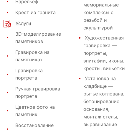
Барельеф
мемориальные
Крест из гранита
комплексы с
резьбой и
Услуги
скульптурой
3D-моделирование
Художественная
памятников
гравировка
—
Гравировка на
портреты,
памятниках
эпитафии, иконы,
кресты, виньетки
Гравировка
портрета
Установка на
кладбище
—
Ручная гравировка
рытьё котлована,
портрета
бетонирование
Цветное фото на
основания,
памятник
монтаж стелы,
выравнивание
Восстановление