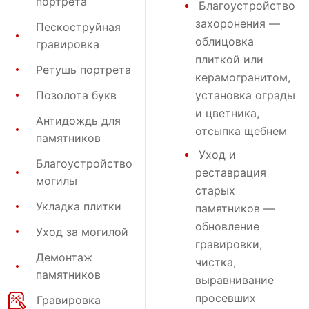
портрета
Благоустройство
захоронения
—
Пескоструйная
облицовка
гравировка
плиткой или
Ретушь портрета
керамогранитом,
Позолота букв
установка ограды
и цветника,
Антидождь для
отсыпка щебнем
памятников
Уход и
Благоустройство
реставрация
могилы
старых
Укладка плитки
памятников —
обновление
Уход за могилой
гравировки,
Демонтаж
чистка,
памятников
выравнивание
просевших
Гравировка