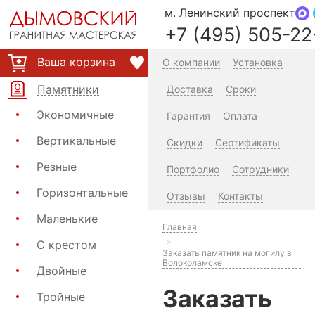
м. Ленинский проспект
+7 (495) 505-22
Ваша корзина
О компании
Установка
Памятники
Доставка
Сроки
Экономичные
Гарантия
Оплата
Вертикальные
Скидки
Сертификаты
Резные
Портфолио
Сотрудники
Горизонтальные
Отзывы
Контакты
Маленькие
Главная
С крестом
Заказать памятник на могилу в
Волоколамске
Двойные
Заказать
Тройные