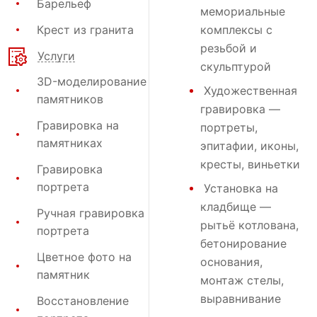
Барельеф
мемориальные
Крест из гранита
комплексы с
резьбой и
Услуги
скульптурой
3D-моделирование
Художественная
памятников
гравировка
—
Гравировка на
портреты,
памятниках
эпитафии, иконы,
кресты, виньетки
Гравировка
портрета
Установка на
кладбище
—
Ручная гравировка
рытьё котлована,
портрета
бетонирование
Цветное фото на
основания,
памятник
монтаж стелы,
выравнивание
Восстановление