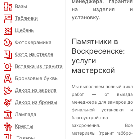
менеджера, гарантия
Вазы
на изделия и
установку.
Таблички
Щебень
Памятники в
Фотокерамика
Воскресенске:
Фото на стекле
услуги
Вставка из гранита
мастерской
Бронзовые буквы
Мы выполняем полный цикл
Декор из акрила
работ — от выезда
Декор из бронзы
менеджера для замеров до
финальной установки и
Лампада
благоустройства
захоронения. Все
Кресты
материалы (гранит габбро-
Товары