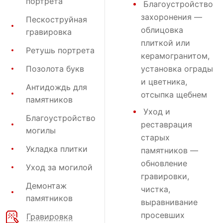
портрета
Благоустройство
захоронения
—
Пескоструйная
облицовка
гравировка
плиткой или
Ретушь портрета
керамогранитом,
Позолота букв
установка ограды
и цветника,
Антидождь для
отсыпка щебнем
памятников
Уход и
Благоустройство
реставрация
могилы
старых
Укладка плитки
памятников —
обновление
Уход за могилой
гравировки,
Демонтаж
чистка,
памятников
выравнивание
просевших
Гравировка