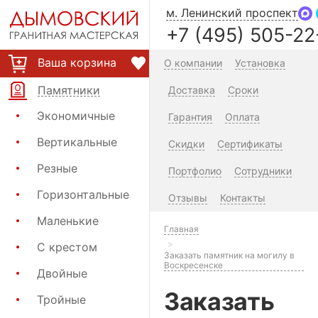
м. Ленинский проспект
+7 (495) 505-22
Ваша корзина
О компании
Установка
Памятники
Доставка
Сроки
Экономичные
Гарантия
Оплата
Вертикальные
Скидки
Сертификаты
Резные
Портфолио
Сотрудники
Горизонтальные
Отзывы
Контакты
Маленькие
Главная
С крестом
Заказать памятник на могилу в
Воскресенске
Двойные
Заказать
Тройные