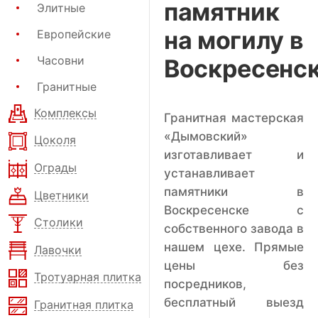
памятник
Элитные
на могилу в
Европейские
Часовни
Воскресенс
Гранитные
Комплексы
Гранитная мастерская
«Дымовский»
Цоколя
изготавливает и
Ограды
устанавливает
памятники в
Цветники
Воскресенске с
Столики
собственного завода в
нашем цехе. Прямые
Лавочки
цены без
Тротуарная плитка
посредников,
бесплатный выезд
Гранитная плитка