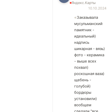
Яндекс.Карты
10.10.2024
Заказывала
мусульманский
памятник -
идеальный)
надпись
шикарная - вязь)
фото - керамика
- выше всех
похвал)
роскошная ваза)
щебень -
голубой)
бордюры
установили)
вообщем
сделали "все