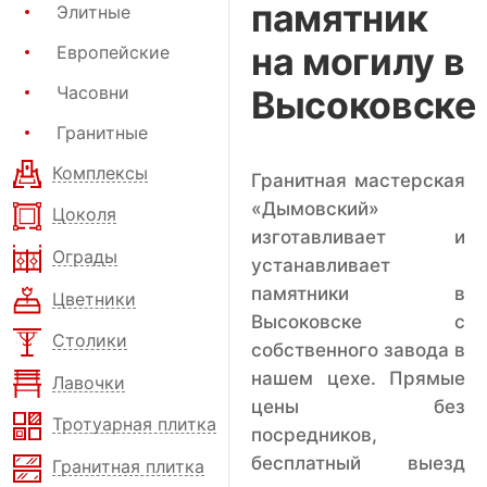
памятник
Элитные
на могилу в
Европейские
Часовни
Высоковске
Гранитные
Комплексы
Гранитная мастерская
«Дымовский»
Цоколя
изготавливает и
Ограды
устанавливает
памятники в
Цветники
Высоковске с
Столики
собственного завода в
нашем цехе. Прямые
Лавочки
цены без
Тротуарная плитка
посредников,
бесплатный выезд
Гранитная плитка