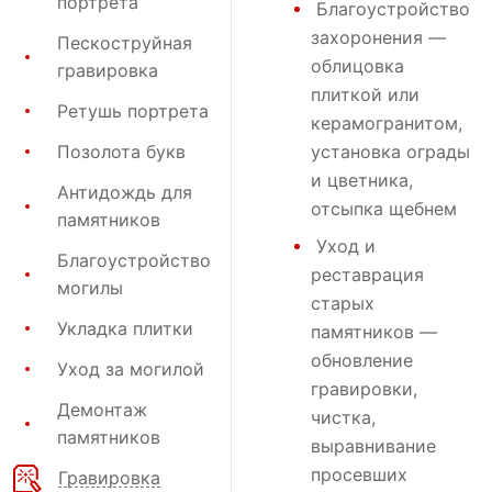
портрета
Благоустройство
захоронения
—
Пескоструйная
облицовка
гравировка
плиткой или
Ретушь портрета
керамогранитом,
Позолота букв
установка ограды
и цветника,
Антидождь для
отсыпка щебнем
памятников
Уход и
Благоустройство
реставрация
могилы
старых
Укладка плитки
памятников —
обновление
Уход за могилой
гравировки,
Демонтаж
чистка,
памятников
выравнивание
просевших
Гравировка