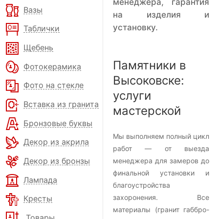
менеджера, гарантия
Вазы
на изделия и
установку.
Таблички
Щебень
Памятники в
Фотокерамика
Высоковске:
Фото на стекле
услуги
Вставка из гранита
мастерской
Бронзовые буквы
Мы выполняем полный цикл
Декор из акрила
работ — от выезда
Декор из бронзы
менеджера для замеров до
финальной установки и
Лампада
благоустройства
захоронения. Все
Кресты
материалы (гранит габбро-
Товары