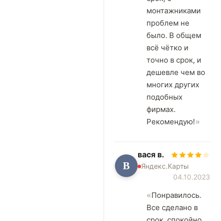
монтажниками
проблем не
было. В общем
всё чëтко и
точно в срок, и
дешевле чем во
многих других
подобных
фирмах.
Рекомендую!
вася в.
В
Яндекс.Карты
04.10.2023
Понравилось.
Все сделано в
срок, спокойно,