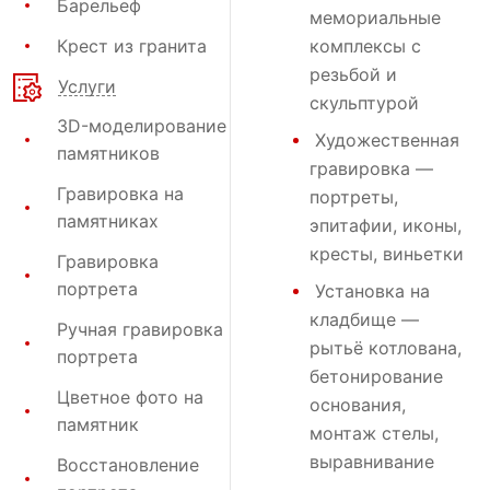
Барельеф
мемориальные
Крест из гранита
комплексы с
резьбой и
Услуги
скульптурой
3D-моделирование
Художественная
памятников
гравировка
—
Гравировка на
портреты,
памятниках
эпитафии, иконы,
кресты, виньетки
Гравировка
портрета
Установка на
кладбище
—
Ручная гравировка
рытьё котлована,
портрета
бетонирование
Цветное фото на
основания,
памятник
монтаж стелы,
выравнивание
Восстановление