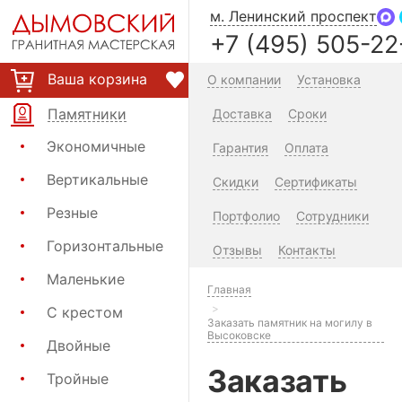
м. Ленинский проспект
+7 (495) 505-22
Ваша корзина
О компании
Установка
Памятники
Доставка
Сроки
Экономичные
Гарантия
Оплата
Вертикальные
Скидки
Сертификаты
Резные
Портфолио
Сотрудники
Горизонтальные
Отзывы
Контакты
Маленькие
Главная
С крестом
Заказать памятник на могилу в
Высоковске
Двойные
Заказать
Тройные