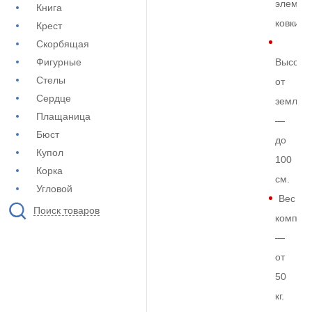
элемен
Книга
ковки
Крест
Скорбящая
Фигурные
Высота
Стелы
от
Сердце
земли
Плащаница
—
Бюст
до
Купол
100
Корка
см.
Угловой
Вес
Поиск товаров
комплек
—
от
50
кг.