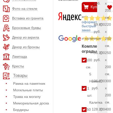
руб.
x
Купить
Фото на стекле
200
или
см.
Вставка из гранита
оформить
89.800
220
быстрый
Бронзовые буквы
заказ
руб.
x
Декор из акрила
и наличные
200
см.
Комплект
Декор из бронзы
ограды
96.300
250
Лампада
руб.
x
100
Кресты
200
см.
см.
5
Товары
106.900
300
Ножек
Рамка на памятник
руб.
x
1
Могильные плиты
200
шт.
Трава на могилу
см.
Калитка
Мемориальная доска
128.300
400
50
Бордюры