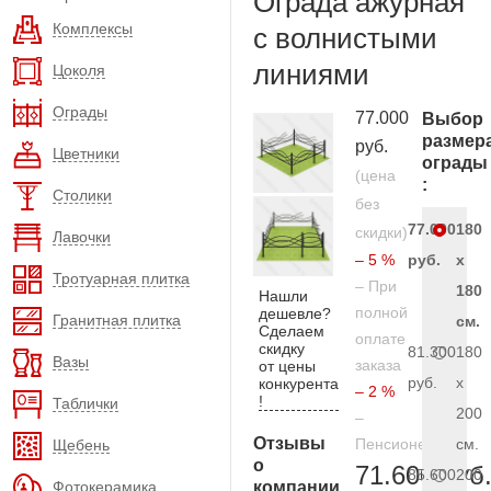
Ограда ажурная
Комплексы
с волнистыми
линиями
Цоколя
Ограды
77.000
Выбор
размер
руб.
Цветники
ограды
(цена
:
Столики
без
77.000
180
скидки)
Лавочки
– 5 %
руб.
x
Тротуарная плитка
– При
180
Нашли
полной
дешевле?
Гранитная плитка
см.
Сделаем
оплате
скидку
81.300
180
Вазы
заказа
от цены
руб.
x
конкурента
– 2 %
!
Таблички
200
–
Отзывы
Пенсионерам
см.
Щебень
о
71.600 руб
85.600
200
Фотокерамика
компании