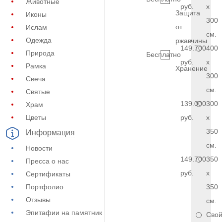
Животные
руб.
x
Защита
Иконы
300
от
Ислам
см.
Одежда
ржавчины
149.700
400
Природа
Бесплатно
руб.
x
Рамка
Хранение
300
Свеча
см.
Святые
139.000
300
Храм
Цветы
руб.
x
350
Информация
см.
Новости
149.700
350
Пресса о нас
руб.
x
Сертификаты
Портфолио
350
Отзывы
см.
Эпитафии на памятник
Сво