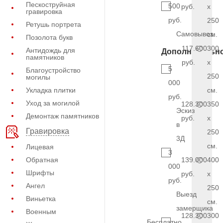
Пескоструйная
500
руб.
x
гравировка
руб.
250
Ретушь портрета
Самовывоз
см.
Позолота букв
117.600
300
Антидождь для
Дополнительн
памятников
руб.
x
5
Благоустройство
250
могилы
000
Укладка плитки
см.
руб.
Уход за могилой
128.300
350
Эскиз
Демонтаж памятников
руб.
x
в
Гравировка
250
3Д
см.
Лицевая
3
Обратная
139.000
400
000
Шрифты
руб.
x
руб.
Ангел
250
Выезд
Виньетка
см.
замерщика
Военным
128.300
300
Бесплатно