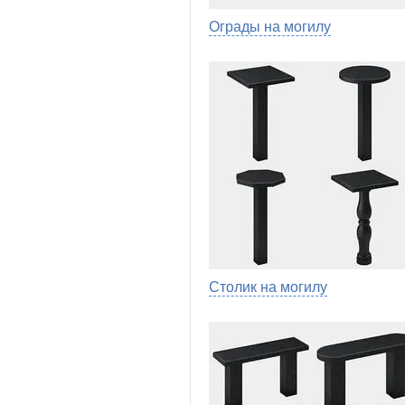
Ограды на могилу
Столик на могилу