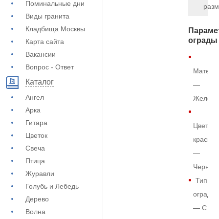
Поминальные дни
разм
Виды гранита
Кладбища Москвы
Параме
ограды
Карта сайта
Вакансии
Вопрос - Ответ
Матери
Каталог
—
Ангел
Железо
Арка
Гитара
Цвет
Цветок
краски
Свеча
—
Птица
Черный
Журавли
Тип
Голубь и Лебедь
ограды
Дерево
— С
Волна