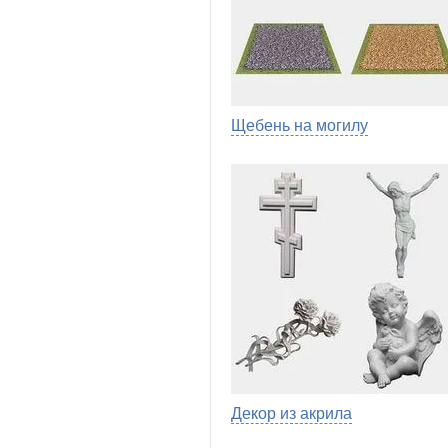
Щебень на могилу
Декор из акрила