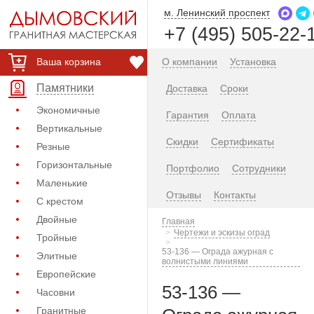
м. Ленинский проспект
+7 (495) 505-22-
Ваша корзина
О компании
Установка
Памятники
Доставка
Сроки
Экономичные
Гарантия
Оплата
Вертикальные
Скидки
Сертификаты
Резные
Горизонтальные
Портфолио
Сотрудники
Маленькие
Отзывы
Контакты
С крестом
Двойные
Главная
Чертежи и эскизы оград
Тройные
53-136 — Ограда ажурная с
Элитные
волнистыми линиями
Европейские
53-136 —
Часовни
Гранитные