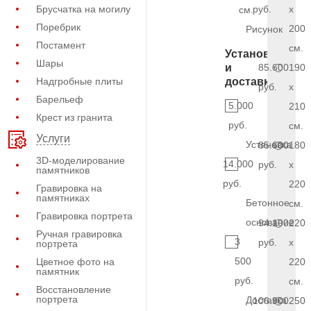
Брусчатка на могилу
руб.
x
см.
Поребрик
200
Рисунок
Постамент
см.
Установка
Шары
и
85.600
190
Надгробные плиты
доставка
руб.
x
Барельеф
5.000
210
Крест из гранита
руб.
см.
Услуги
Установка
85.600
180
3D-моделирование
14.000
руб.
x
памятников
руб.
220
Гравировка на
памятниках
Бетонное
см.
Гравировка портрета
основание
94.100
220
Ручная гравировка
3
руб.
x
портрета
500
Цветное фото на
220
памятник
руб.
см.
Восстановление
портрета
Доставка
106.900
250