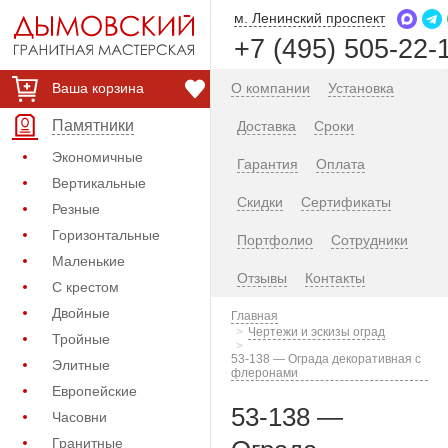
м. Ленинский проспект
+7 (495) 505-22-
Ваша корзина
О компании
Установка
Памятники
Доставка
Сроки
Экономичные
Гарантия
Оплата
Вертикальные
Скидки
Сертификаты
Резные
Горизонтальные
Портфолио
Сотрудники
Маленькие
Отзывы
Контакты
С крестом
Двойные
Главная
Чертежи и эскизы оград
Тройные
53-138 — Ограда декоративная с
Элитные
флеронами
Европейские
53-138 —
Часовни
Гранитные