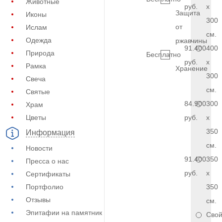
Животные
руб.
x
Защита
Иконы
300
от
Ислам
см.
Одежда
ржавчины
91.400
400
Природа
Бесплатно
руб.
x
Рамка
Хранение
300
Свеча
см.
Святые
84.900
300
Храм
Цветы
руб.
x
350
Информация
см.
Новости
91.400
350
Пресса о нас
руб.
x
Сертификаты
Портфолио
350
Отзывы
см.
Эпитафии на памятник
Сво