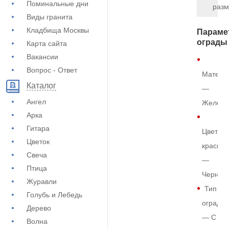
Поминальные дни
разм
Виды гранита
Кладбища Москвы
Параме
ограды
Карта сайта
Вакансии
Вопрос - Ответ
Матери
Каталог
—
Ангел
Железо
Арка
Гитара
Цвет
Цветок
краски
Свеча
—
Птица
Черный
Журавли
Тип
Голубь и Лебедь
ограды
Дерево
— С
Волна