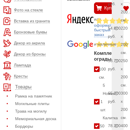
руб.
x
Купить
Фото на стекле
200
или
см.
Вставка из гранита
оформить
54.800
220
быстрый
Бронзовые буквы
заказ
руб.
x
Декор из акрила
и наличные
200
см.
Комплект
Декор из бронзы
ограды
58.700
250
Лампада
руб.
x
100
Кресты
200
см.
см.
5
Товары
65.300
300
Ножек
Рамка на памятник
руб.
x
1
Могильные плиты
200
шт.
Трава на могилу
см.
Калитка
Мемориальная доска
78.300
400
50
Бордюры