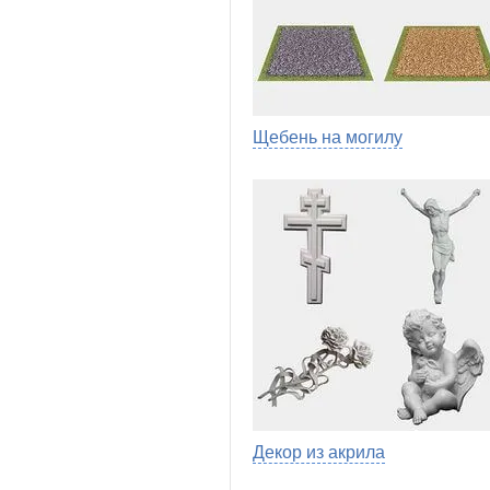
Щебень на могилу
Декор из акрила