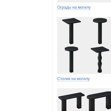
Ограды на могилу
Столик на могилу