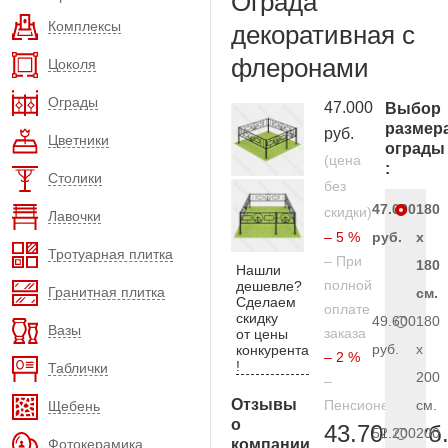
Ограда
Комплексы
декоративная с
флеронами
Цоколя
Ограды
47.000
Выбор
размер
руб.
Цветники
ограды
(цена
:
Столики
без
47.000
180
скидки)
Лавочки
– 5 %
руб.
x
Тротуарная плитка
– При
180
Нашли
полной
дешевле?
Гранитная плитка
см.
Сделаем
оплате
скидку
49.600
180
Вазы
заказа
от цены
руб.
x
конкурента
– 2 %
!
Таблички
200
–
Отзывы
Пенсионерам
см.
Щебень
о
43.700 руб
52.200
200
Фотокерамика
компании