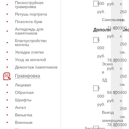
Пескоструйная
500
руб.
x
гравировка
руб.
250
Ретушь портрета
Самовывоз
см.
Позолота букв
71.800
300
Антидождь для
Дополнительн
памятников
руб.
x
5
Благоустройство
250
могилы
000
Укладка плитки
см.
руб.
Уход за могилой
78.300
350
Эскиз
Демонтаж памятников
руб.
x
в
Гравировка
250
3Д
см.
Лицевая
3
Обратная
84.900
400
000
Шрифты
руб.
x
руб.
Ангел
250
Выезд
Виньетка
см.
замерщика
Военным
78.300
300
Бесплатно