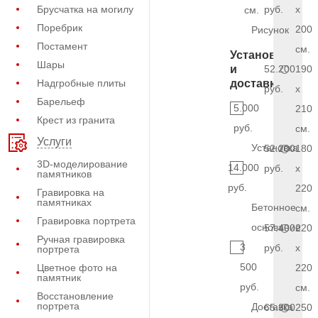
Брусчатка на могилу
руб.
x
см.
Поребрик
200
Рисунок
Постамент
см.
Установка
Шары
и
52.200
190
Надгробные плиты
доставка
руб.
x
Барельеф
5.000
210
Крест из гранита
руб.
см.
Услуги
Установка
52.200
180
3D-моделирование
14.000
руб.
x
памятников
руб.
220
Гравировка на
памятниках
Бетонное
см.
Гравировка портрета
основание
57.400
220
Ручная гравировка
3
руб.
x
портрета
500
Цветное фото на
220
памятник
руб.
см.
Восстановление
портрета
Доставка
65.300
250