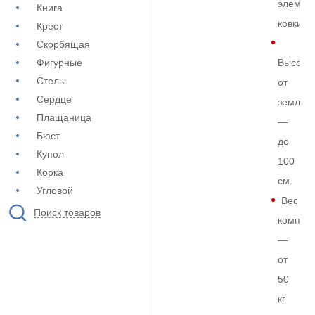
элемен
Книга
ковки
Крест
Скорбящая
Фигурные
Высота
Стелы
от
Сердце
земли
Плащаница
—
Бюст
до
Купол
100
Корка
см.
Угловой
Вес
Поиск товаров
комплек
—
от
50
кг.