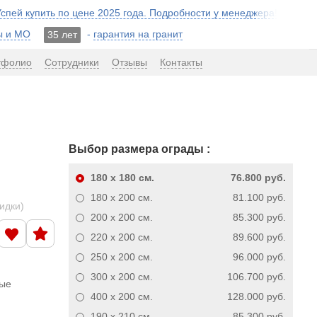
 Успей купить по цене 2025 года. Подробности у менеджера!
ы и МО
-
гарантия на гранит
35 лет
тфолио
Сотрудники
Отзывы
Контакты
Выбор размера ограды :
180 x 180
см.
76.800 руб.
180 x 200
см.
81.100 руб.
кидки)
200 x 200
см.
85.300 руб.
220 x 200
см.
89.600 руб.
250 x 200
см.
96.000 руб.
300 x 200
см.
106.700 руб.
ные
400 x 200
см.
128.000 руб.
190 x 210
см.
85.300 руб.