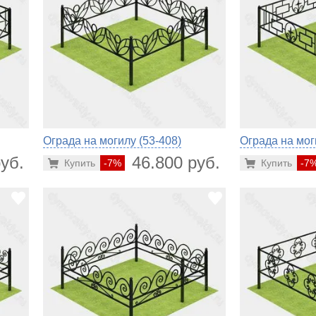
Ограда на могилу (53-408)
Ограда на мог
уб.
46.800 руб.
Купить
-7%
Купить
-7