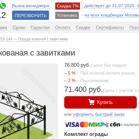
Вызов менеджера
- действует до 31.07.2026.
Скидка 7%
12
-
на всех кладбищах Москв
Установка
ПЕРЕЗВОНИТЬ
авка
Сроки
Гарантия
Оплата
Скидки
Сертификаты
Пор
53-144 — Ограда кованая с завитками
кованая с завитками
76.800 руб.
(цена без скидки)
– 5 %
– При полной оплате заказа
– 2 %
– Пенсионерам
71.400 руб.
(цена с учетом с
Купить
или
оформить быстрый заказ
и налич
Комплект ограды