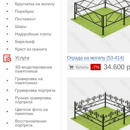
Брусчатка на могилу
Поребрик
Постамент
Шары
Надгробные плиты
Барельеф
Крест из гранита
Ограда на могилу (53-414)
Услуги
34.600 р
3D-моделирование
Купить
-7%
памятников
Гравировка на
памятниках
Гравировка портрета
Ручная гравировка
портрета
Цветное фото на
памятник
Восстановление
портрета