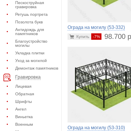
Пескоструйная
гравировка
Ретушь портрета
Позолота букв
Ограда на могилу (53-332)
Антидождь для
памятников
98.700 р
Купить
-7%
Благоустройство
могилы
Укладка плитки
Уход за могилой
Демонтаж памятников
Гравировка
Лицевая
Обратная
Шрифты
Ангел
Виньетка
Военным
Ограда на могилу (53-310)