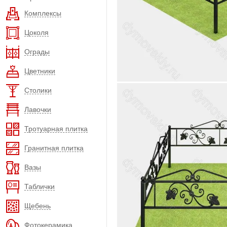
Комплексы
Цоколя
Ограды
Цветники
Столики
Лавочки
Тротуарная плитка
Гранитная плитка
Вазы
Таблички
Щебень
Фотокерамика