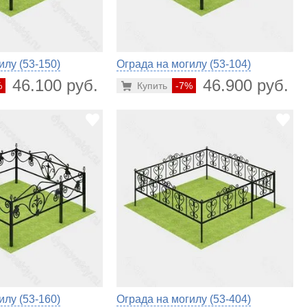
илу (53-150)
Ограда на могилу (53-104)
46.100 руб.
46.900 руб.
%
Купить
-7%
илу (53-160)
Ограда на могилу (53-404)