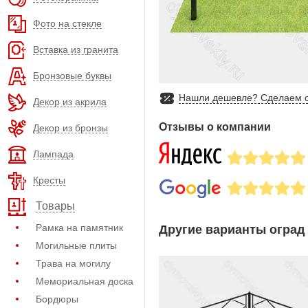
Фото на стекле
Вставка из гранита
Бронзовые буквы
Нашли дешевле? Сделаем с
Декор из акрила
Отзывы о компании
Декор из бронзы
Лампада
Кресты
Товары
Рамка на памятник
Другие варианты оград 
Могильные плиты
Трава на могилу
Мемориальная доска
Бордюры