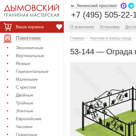
м. Ленинский проспект
+7 (495) 505-22-
Ваша корзина
О компании
Установка
Дост
Памятники
Главная
Чертежи и эскизы оград
Экономичные
53-144 — Ограда 
Вертикальные
Резные
Горизонтальные
Маленькие
С крестом
Двойные
Тройные
Элитные
Европейские
Часовни
Гранитные