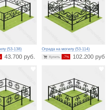
илу (53-138)
Ограда на могилу (53-114)
43.700 руб.
102.200 руб.
%
Купить
-7%