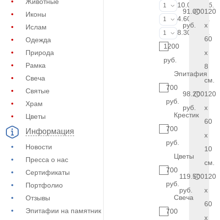
Животные
Портрет (Ручн
10.000 руб.
1
91.000
120
Иконы
Фотокерамик
4.600 руб.
1
руб.
x
Ислам
Фото на стекл
8.300 руб.
1
60
Одежда
1200
Природа
x
руб.
Рамка
8
Эпитафия
Свеча
см.
700
Святые
98.200
120
руб.
Храм
руб.
x
Крестик
Цветы
60
700
Информация
x
руб.
Новости
10
Цветы
Пресса о нас
см.
700
Сертификаты
119.500
120
руб.
Портфолио
руб.
x
Свеча
Отзывы
60
Эпитафии на памятник
700
x