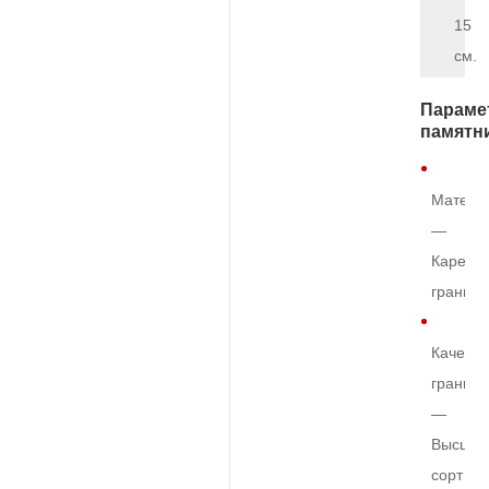
15
см.
Параме
памятн
Матери
—
Карельс
гранит
Качеств
гранита
—
Высший
сорт