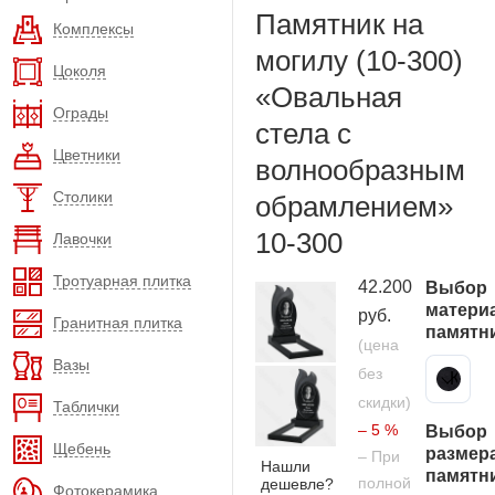
Памятник на
Комплексы
могилу (10-300)
Цоколя
«Овальная
Ограды
стела с
Цветники
волнообразным
Столики
обрамлением»
10-300
Лавочки
Тротуарная плитка
42.200
Выбор
матери
руб.
Гранитная плитка
памятн
(цена
Вазы
без
Карельский гранит
скидки)
Таблички
– 5 %
Выбор
Щебень
размер
– При
Нашли
памятн
полной
дешевле?
Фотокерамика