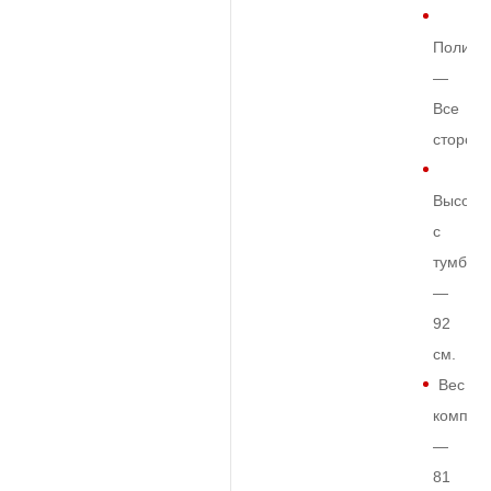
Полиро
—
Все
сторон
Высота
с
тумбой
—
92
см.
Вес
комплек
—
81