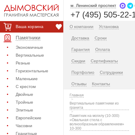
м. Ленинский проспект
+7 (495) 505-22-
Ваша корзина
О компании
Установка
Памятники
Доставка
Сроки
Экономичные
Гарантия
Оплата
Вертикальные
Скидки
Сертификаты
Резные
Горизонтальные
Портфолио
Сотрудники
Маленькие
Отзывы
Контакты
С крестом
Двойные
Главная
Тройные
Вертикальные памятники из
гранита
Элитные
Памятник на могилу (10-300)
Европейские
«Овальная стела с
волнообразным обрамлением»
Часовни
10-300
Гранитные