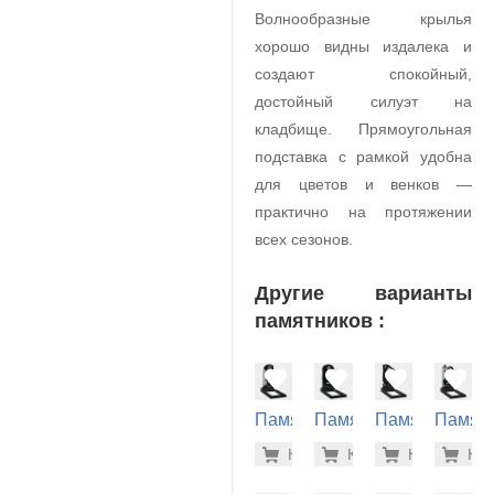
Волнообразные крылья
хорошо видны издалека и
создают спокойный,
достойный силуэт на
кладбище. Прямоугольная
подставка с рамкой удобна
для цветов и венков —
практично на протяжении
всех сезонов.
Другие варианты
памятников :
Памятник
Памятник
Памятник
Памят
на
на
на
на
38.500 р
40.
Купить
Купить
-7%
Купить
-7%
Куп
-7
могилу
могилу
могилу
могилу
(10-517)
(10-322)
(10-339)
(10-768