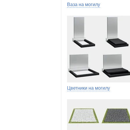
Ваза на могилу
Цветники на могилу