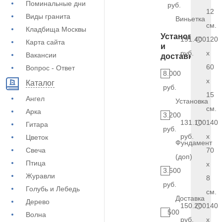
Поминальные дни
руб.
12
Виды гранита
Виньетка
см.
Кладбища Москвы
Установка
191.400
120
Карта сайта
и
руб.
x
Вакансии
доставка
60
Вопрос - Ответ
8.000
x
Каталог
руб.
15
Ангел
Установка
см.
Арка
3.200
131.100
140
Гитара
руб.
руб.
x
Цветок
Фундамент
Свеча
70
(доп)
Птица
x
3.500
Журавли
8
руб.
Голубь и Лебедь
см.
Доставка
Дерево
150.200
140
500
Волна
руб.
x