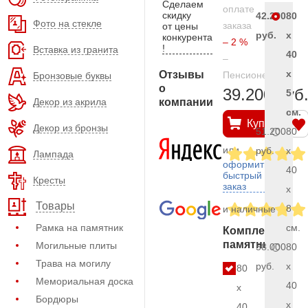
Сделаем
оплате
скидку
42.200
80
Фото на стекле
заказа
от цены
руб.
x
конкурента
– 2 %
!
Вставка из гранита
40
–
x
Отзывы
Пенсионерам
Бронзовые буквы
о
39.200 руб
5
Декор из акрила
компании
см.
Купить
Декор из бронзы
51.200
80
или
руб.
x
Лампада
оформить
40
быстрый
Кресты
заказ
x
Товары
8
и наличные
Рамка на памятник
см.
Комплект
памятника
Могильные плиты
58.000
80
Трава на могилу
руб.
x
80
Мемориальная доска
40
x
Бордюры
x
40