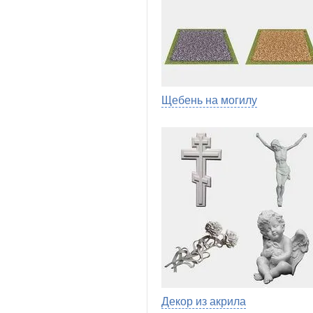
Щебень на могилу
Декор из акрила