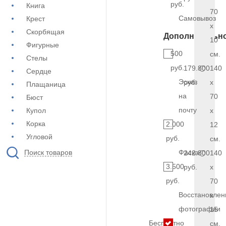
руб.
Книга
70
Самовывоз
Крест
x
Скорбящая
Дополнительн
10
Фигурные
500
см.
Стелы
руб.
179.800
140
Сердце
Эскиз
руб.
x
Плащаница
на
70
Бюст
почту
Купол
x
Корка
2.000
12
Угловой
руб.
см.
Поиск товаров
Фаска
242.800
140
3.500
руб.
x
руб.
70
Восстановлен
x
фотографии
15
Бесплатно
см.