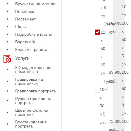
Брусчатка на могилу
10
x 5
Поребрик
см.
см.
Постамент
59.400
100
Стела
Шары
руб.
x
12
Надгробные плиты
50
x
Барельеф
x
50
Крест из гранита
5
x
Услуги
см.
15
3D-моделирование
памятников
69.800
100
см.
Гравировка на
руб.
x
Тумба
памятниках
50
100
Гравировка портрета
x
x
Ручная гравировка
портрета
8
50
Цветное фото на
см.
x 5
памятник
73.300
100
Восстановление
см.
портрета
руб.
x
Цветник