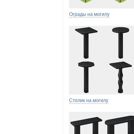
Ограды на могилу
Столик на могилу