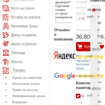
памятн
полной
дешевле?
Сделаем
оплате
Фото на стекле
скидку
39.600
80
заказа
от цены
руб.
x
Вставка из гранита
конкурента
– 2 %
!
40
–
Бронзовые буквы
x
Отзывы
Пенсионерам
о
Декор из акрила
36.800 руб
5
компании
см.
Декор из бронзы
Купить
48.600
80
Лампада
или
руб.
x
оформить
Кресты
40
быстрый
заказ
x
Товары
8
и наличные
Рамка на памятник
см.
Комплект
Могильные плиты
памятника
55.400
80
Трава на могилу
руб.
x
Мемориальная доска
80
40
Бордюры
x