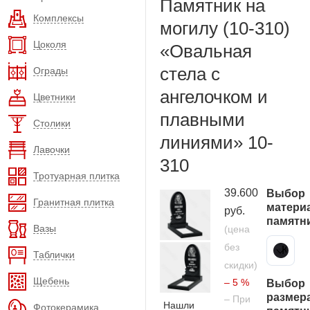
Памятник на
Комплексы
могилу (10-310)
Цоколя
«Овальная
стела с
Ограды
ангелочком и
Цветники
плавными
Столики
линиями» 10-
Лавочки
310
Тротуарная плитка
39.600
Выбор
Гранитная плитка
матери
руб.
памятн
Вазы
(цена
без
Карельский гранит
Таблички
скидки)
Щебень
– 5 %
Выбор
размер
– При
Нашли
Фотокерамика