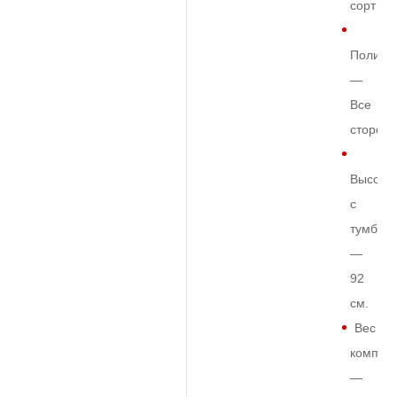
сорт
Полиро
—
Все
сторон
Высота
с
тумбой
—
92
см.
Вес
комплек
—