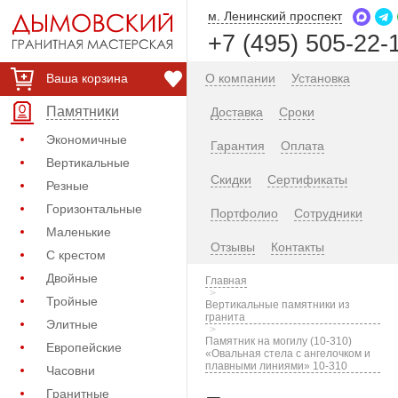
м. Ленинский проспект
+7 (495) 505-22-
Ваша корзина
О компании
Установка
Памятники
Доставка
Сроки
Экономичные
Гарантия
Оплата
Вертикальные
Скидки
Сертификаты
Резные
Горизонтальные
Портфолио
Сотрудники
Маленькие
Отзывы
Контакты
С крестом
Двойные
Главная
Тройные
Вертикальные памятники из
гранита
Элитные
Памятник на могилу (10-310)
Европейские
«Овальная стела с ангелочком и
плавными линиями» 10-310
Часовни
Гранитные