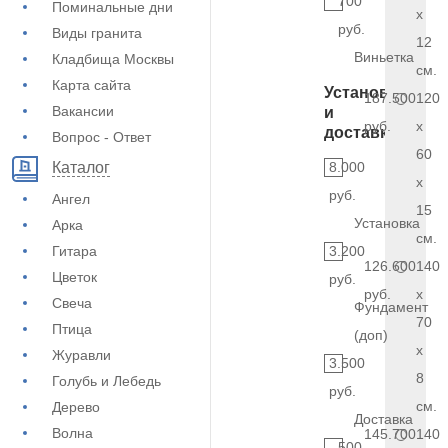
700
Поминальные дни
x
руб.
Виды гранита
12
Виньетка
Кладбища Москвы
см.
Карта сайта
Установка
187.500
120
Вакансии
и
руб.
x
доставка
Вопрос - Ответ
60
8.000
Каталог
x
руб.
Ангел
15
Установка
Арка
см.
Гитара
3.200
126.600
140
Цветок
руб.
руб.
x
Свеча
Фундамент
70
Птица
(доп)
x
Журавли
3.500
8
Голубь и Лебедь
руб.
см.
Дерево
Доставка
Волна
145.700
140
500