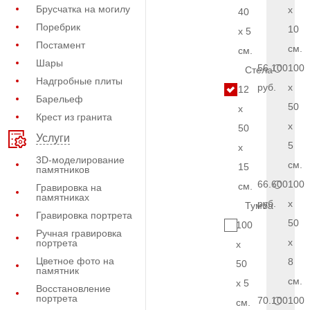
Брусчатка на могилу
x
40
Поребрик
10
x 5
Постамент
см.
см.
Шары
56.100
100
Стела
Надгробные плиты
руб.
x
12
Барельеф
50
x
Крест из гранита
x
50
Услуги
5
x
3D-моделирование
см.
15
памятников
66.600
100
см.
Гравировка на
памятниках
руб.
x
Тумба
Гравировка портрета
50
100
Ручная гравировка
x
портрета
x
Цветное фото на
8
50
памятник
см.
x 5
Восстановление
портрета
70.100
100
см.