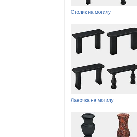
Столик на могилу
Лавочка на могилу