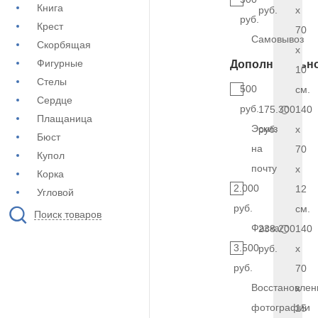
Книга
руб.
x
руб.
Крест
70
Самовывоз
Скорбящая
x
Фигурные
Дополнительн
10
Стелы
500
см.
Сердце
руб.
175.300
140
Плащаница
Эскиз
руб.
x
Бюст
на
70
Купол
почту
x
Корка
2.000
12
Угловой
руб.
см.
Поиск товаров
Фаска
238.200
140
3.500
руб.
x
руб.
70
Восстановлен
x
фотографии
15