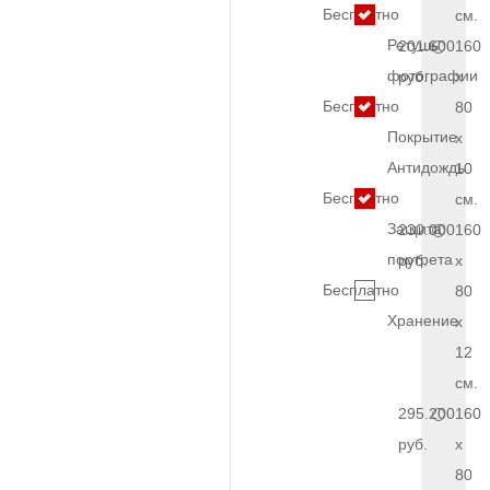
Бесплатно
см.
Ретушь
201.600
160
фотографии
руб.
x
Бесплатно
80
Покрытие
x
Антидождь
10
Бесплатно
см.
Защита
230.000
160
портрета
руб.
x
Бесплатно
80
Хранение
x
12
см.
295.200
160
руб.
x
80