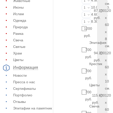
Портрет (Грав
4.500 руб.
Животные
1
см.
Портрет (Ручн
Иконы
10.000 руб.
1
87.100
120
Ислам
Фотокерамик
4.600 руб.
1
руб.
x
Одежда
Фото на стекл
8.300 руб.
1
60
Природа
1200
x
Рамка
руб.
8
Свеча
Эпитафия
см.
Святые
700
94.300
120
Храм
руб.
Цветы
руб.
x
Крестик
60
Информация
700
x
Новости
руб.
10
Пресса о нас
Цветы
см.
Сертификаты
700
Портфолио
115.600
120
руб.
Отзывы
руб.
x
Свеча
Эпитафии на памятник
60