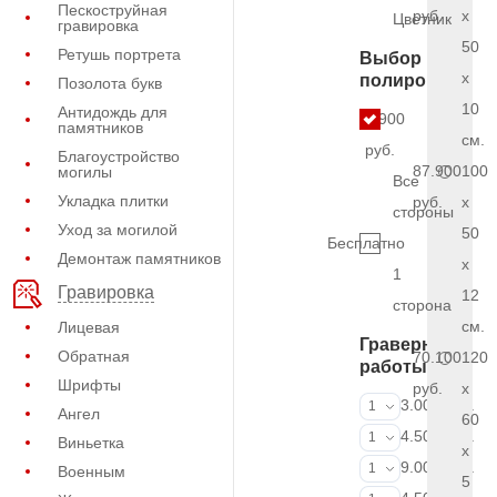
Пескоструйная
руб.
x
Цветник
гравировка
50
Ретушь портрета
Выбор
x
полировки
Позолота букв
10
Антидождь для
5.900
памятников
см.
руб.
Благоустройство
87.900
100
могилы
Все
Укладка плитки
руб.
x
стороны
Уход за могилой
50
Бесплатно
Демонтаж памятников
x
1
Гравировка
12
сторона
см.
Лицевая
Граверные
Обратная
70.100
120
работы
Шрифты
руб.
x
ФИО и даты (
3.000 руб.
1
Ангел
60
ФИО и даты (
4.500 руб.
1
Виньетка
x
ФИО и даты (
9.000 руб.
1
Военным
5