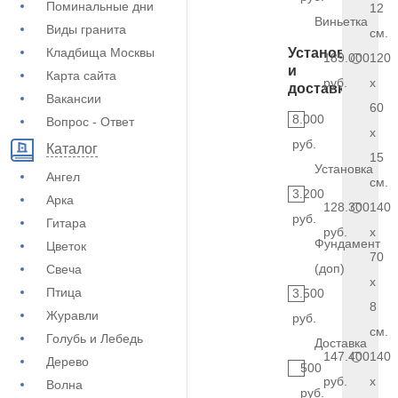
Поминальные дни
12
Виньетка
Виды гранита
см.
Кладбища Москвы
Установка
189.000
120
и
Карта сайта
руб.
x
доставка
Вакансии
60
8.000
Вопрос - Ответ
x
руб.
Каталог
15
Установка
Ангел
см.
3.200
Арка
128.300
140
руб.
Гитара
руб.
x
Фундамент
Цветок
70
(доп)
Свеча
x
Птица
3.500
8
Журавли
руб.
см.
Голубь и Лебедь
Доставка
147.400
140
Дерево
500
руб.
x
Волна
руб.