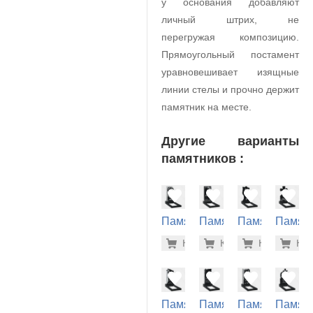
у основания добавляют
личный штрих, не
перегружая композицию.
Прямоугольный постамент
уравновешивает изящные
линии стелы и прочно держит
памятник на месте.
Другие варианты
памятников :
Памятник
Памятник
Памятник
Памят
на
на
на
на
33.000 р
26.
Купить
Купить
-7%
Купить
-7%
Куп
-7
могилу
могилу
могилу
могилу
(10-696)
(10-383)
(10-288)
(10-399
Памятник
Памятник
Памятник
Памят