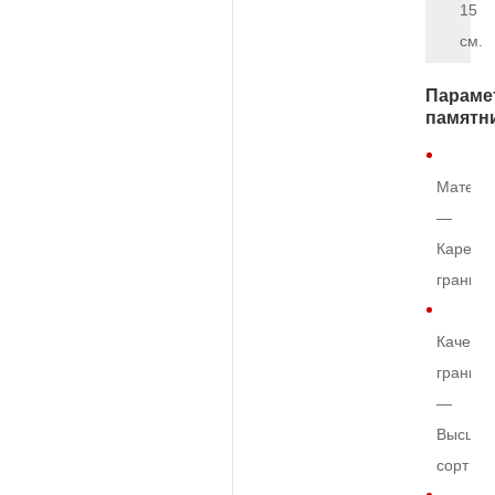
15
см.
Параме
памятн
Матери
—
Карельс
гранит
Качеств
гранита
—
Высший
сорт