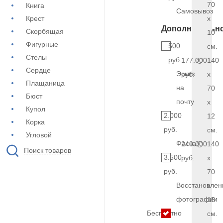
70
Книга
Самовывоз
Крест
x
Дополнительн
Скорбящая
10
Фигурные
500
см.
Стелы
руб.
177.000
140
Сердце
Эскиз
руб.
x
Плащаница
на
70
Бюст
почту
x
Купол
2.000
12
Корка
руб.
см.
Угловой
Фаска
240.000
140
Поиск товаров
3.500
руб.
x
руб.
70
Восстановлен
x
фотографии
15
Бесплатно
см.