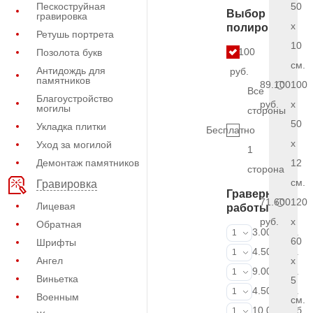
Пескоструйная
50
Выбор
гравировка
x
полировки
Ретушь портрета
10
6.100
Позолота букв
см.
Антидождь для
руб.
памятников
89.100
100
Все
Благоустройство
руб.
x
могилы
стороны
50
Укладка плитки
Бесплатно
x
Уход за могилой
1
Демонтаж памятников
12
сторона
см.
Гравировка
Граверные
71.600
120
Лицевая
работы
руб.
x
Обратная
ФИО и даты (
3.000 руб.
1
60
Шрифты
ФИО и даты (
4.500 руб.
1
Ангел
x
ФИО и даты (
9.000 руб.
1
Виньетка
5
Портрет (Грав
4.500 руб.
1
Военным
см.
Портрет (Ручн
10.000 руб.
1