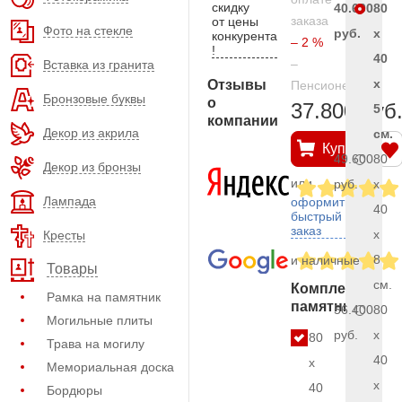
скидку
40.600
80
заказа
от цены
Фото на стекле
руб.
x
конкурента
– 2 %
!
40
–
Вставка из гранита
x
Отзывы
Пенсионерам
Бронзовые буквы
о
37.800 руб
5
компании
Декор из акрила
см.
Купить
49.600
80
Декор из бронзы
или
руб.
x
Лампада
оформить
40
быстрый
заказ
x
Кресты
8
и наличные
Товары
см.
Комплект
Рамка на памятник
памятника
56.400
80
Могильные плиты
руб.
x
80
Трава на могилу
40
x
Мемориальная доска
x
40
Бордюры