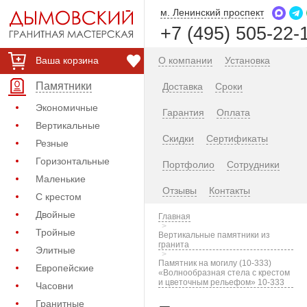
м. Ленинский проспект
+7 (495) 505-22-
Ваша корзина
О компании
Установка
Памятники
Доставка
Сроки
Экономичные
Гарантия
Оплата
Вертикальные
Скидки
Сертификаты
Резные
Горизонтальные
Портфолио
Сотрудники
Маленькие
Отзывы
Контакты
С крестом
Двойные
Главная
Тройные
Вертикальные памятники из
гранита
Элитные
Памятник на могилу (10-333)
Европейские
«Волнообразная стела с крестом
и цветочным рельефом» 10-333
Часовни
Гранитные