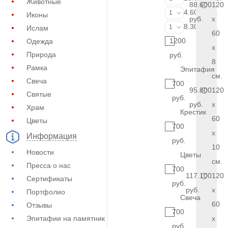
Животные
88.600
120
Фотокерамик
4.600 руб.
1
Иконы
руб.
x
Фото на стекл
8.300 руб.
1
Ислам
60
1200
Одежда
x
Природа
руб.
8
Рамка
Эпитафия
см.
Свеча
700
95.800
120
Святые
руб.
руб.
x
Храм
Крестик
60
Цветы
700
x
Информация
руб.
10
Новости
Цветы
см.
Пресса о нас
700
117.100
120
Сертификаты
руб.
руб.
x
Портфолио
Свеча
60
Отзывы
700
Эпитафии на памятник
x
руб.