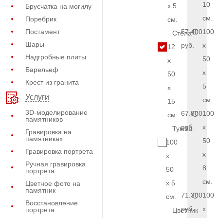
10
x 5
Брусчатка на могилу
см.
Поребрик
см.
Постамент
57.400
100
Стела
Шары
руб.
x
12
Надгробные плиты
50
x
Барельеф
x
50
Крест из гранита
5
x
Услуги
см.
15
3D-моделирование
67.800
100
см.
памятников
руб.
x
Тумба
Гравировка на
памятниках
50
100
Гравировка портрета
x
x
Ручная гравировка
8
50
портрета
см.
x 5
Цветное фото на
памятник
71.300
100
см.
Восстановление
руб.
x
портрета
Цветник