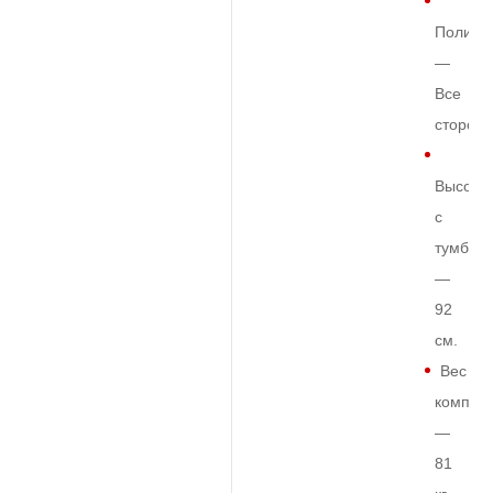
Полиро
—
Все
сторон
Высота
с
тумбой
—
92
см.
Вес
комплек
—
81