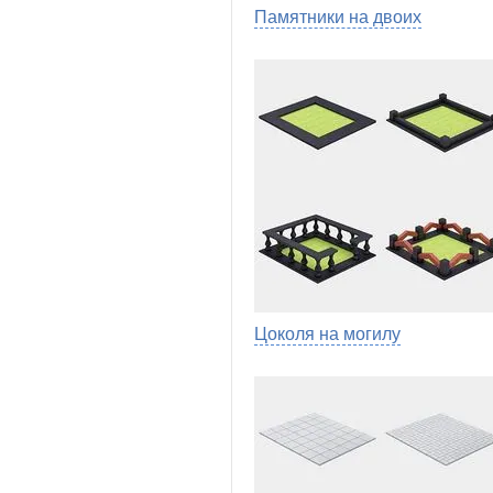
Памятники на двоих
Цоколя на могилу