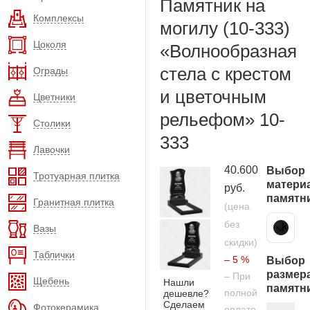
Памятник на
Комплексы
могилу (10-333)
Цоколя
«Волнообразная
стела с крестом
Ограды
и цветочным
Цветники
рельефом» 10-
Столики
333
Лавочки
40.600
Выбор
Тротуарная плитка
матери
руб.
памятн
Гранитная плитка
(цена
без
Карельский гранит
Вазы
скидки)
Таблички
– 5 %
Выбор
размер
– При
Щебень
Нашли
памятн
полной
дешевле?
Сделаем
Фотокерамика
оплате