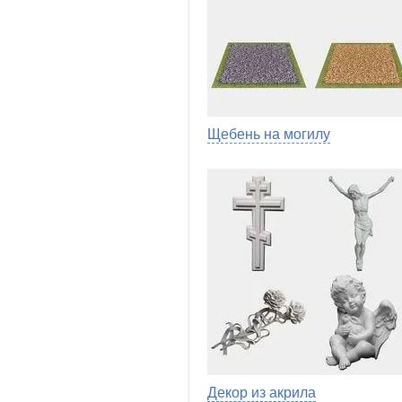
Щебень на могилу
Декор из акрила