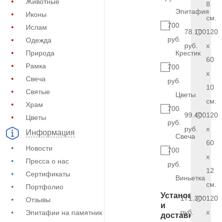
Животные
8
Эпитафия
Иконы
см.
700
Ислам
78.100
120
руб.
Одежда
руб.
x
Природа
Крестик
60
Рамка
700
x
Свеча
руб.
10
Святые
Цветы
см.
Храм
700
99.400
120
Цветы
руб.
руб.
x
Информация
Свеча
60
Новости
700
x
Пресса о нас
руб.
12
Сертификаты
Виньетка
см.
Портфолио
Установка
171.300
120
Отзывы
и
руб.
x
Эпитафии на памятник
доставка