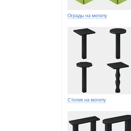
Ограды на могилу
Столик на могилу