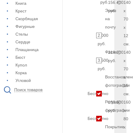
руб.
156.400
140
Книга
Эскиз
руб.
x
Крест
Скорбящая
на
70
Фигурные
почту
x
Стелы
2.000
12
Сердце
руб.
см.
Плащаница
Фаска
219.300
140
Бюст
3.500
руб.
x
Купол
руб.
70
Корка
Восстановлен
x
Угловой
фотографии
15
Поиск товаров
Бесплатно
см.
Ретушь
180.000
160
фотографии
руб.
x
Бесплатно
80
Покрытие
x