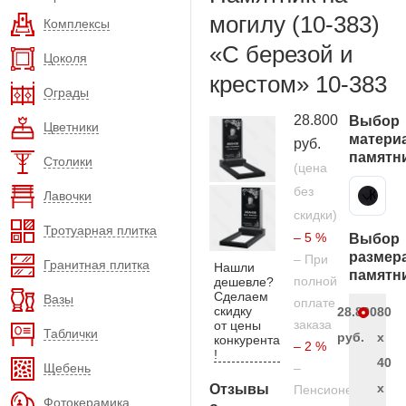
могилу (10-383)
Комплексы
«С березой и
Цоколя
крестом» 10-383
Ограды
28.800
Выбор
Цветники
матери
руб.
памятн
Столики
(цена
без
Карельский гранит
Лавочки
скидки)
Тротуарная плитка
– 5 %
Выбор
размер
– При
Гранитная плитка
Нашли
памятн
полной
дешевле?
Сделаем
Вазы
оплате
скидку
28.800
80
заказа
от цены
Таблички
руб.
x
конкурента
– 2 %
!
40
Щебень
–
x
Отзывы
Пенсионерам
Фотокерамика