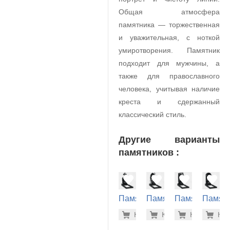
Общая атмосфера
памятника — торжественная
и уважительная, с ноткой
умиротворения. Памятник
подходит для мужчины, а
также для православного
человека, учитывая наличие
креста и сдержанный
классический стиль.
Другие варианты
памятников :
Памятник
Памятник
Памятник
Памят
на
на
на
на
46.200 р
34.
Купить
Купить
-7%
Купить
-7%
Куп
-7
могилу
могилу
могилу
могилу
(10-405)
(10-658)
(10-378)
(10-179