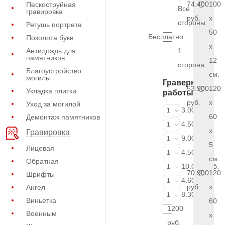
74.400
100
Пескоструйная
Все
гравировка
руб.
x
стороны
Ретушь портрета
50
Бесплатно
Позолота букв
x
Антидождь для
1
памятников
12
сторона
Благоустройство
см.
могилы
Граверные
53.900
120
Укладка плитки
работы
руб.
x
Уход за могилой
ФИО и даты (
3.000 руб.
1
60
Демонтаж памятников
ФИО и даты (
4.500 руб.
1
x
Гравировка
ФИО и даты (
9.000 руб.
1
5
Лицевая
Портрет (Грав
4.500 руб.
1
см.
Обратная
Портрет (Ручн
10.000 руб.
1
70.900
120
Шрифты
Фотокерамик
4.600 руб.
1
руб.
x
Ангел
Фото на стекл
8.300 руб.
1
Виньетка
60
1200
Военным
x
руб.