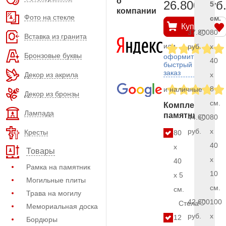
о
26.800 руб
5
компании
Фото на стекле
см.
Купить
37.800
80
Вставка из гранита
или
руб.
x
Бронзовые буквы
оформить
40
быстрый
заказ
Декор из акрила
x
8
и наличные
Декор из бронзы
см.
Комплект
Лампада
памятника
44.600
80
руб.
x
Кресты
80
40
x
Товары
x
40
Рамка на памятник
10
x 5
Могильные плиты
см.
см.
Трава на могилу
42.600
100
Стела
Мемориальная доска
руб.
x
12
Бордюры