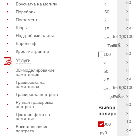
50
x
Брусчатка на могилу
x
Поребрик
50
5
Постамент
x
Шары
см.
15
Надгробные плиты
53.100
100
см.
Барельеф
руб.
x
Тумба
Крест из гранита
50
100
Услуги
x
x
3D-моделирование
8
50
памятников
см.
x 5
Гравировка на
памятниках
56.600
100
см.
Гравировка портрета
руб.
x
Цветник
Ручная гравировка
50
портрета
Выбор
x
полировки
Цветное фото на
памятник
10
4.300
Восстановление
см.
портрета
руб.