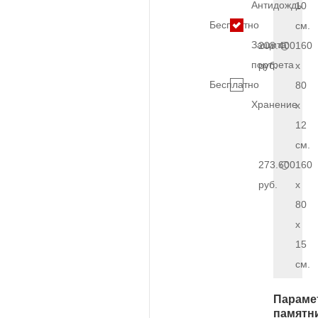
Антидождь
10
Бесплатно
см.
Защита
208.400
160
портрета
руб.
x
Бесплатно
80
Хранение
x
12
см.
273.600
160
руб.
x
80
x
15
см.
Параме
памятн