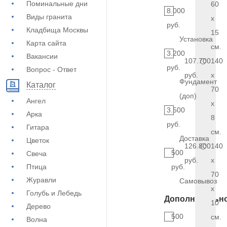
Поминальные дни
60
8.000
Виды гранита
x
руб.
Кладбища Москвы
15
Установка
Карта сайта
см.
3.200
Вакансии
107.700
140
руб.
Вопрос - Ответ
руб.
x
Фундамент
Каталог
70
(доп)
Ангел
x
3.500
Арка
8
руб.
Гитара
см.
Доставка
Цветок
126.800
140
500
Свеча
руб.
x
Птица
руб.
70
Журавли
Самовывоз
x
Голубь и Лебедь
Дополнительн
10
Дерево
500
см.
Волна