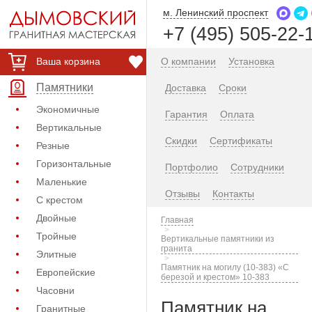
м. Ленинский проспект
+7 (495) 505-22-
Ваша корзина
О компании
Установка
Памятники
Доставка
Сроки
Экономичные
Гарантия
Оплата
Вертикальные
Скидки
Сертификаты
Резные
Горизонтальные
Портфолио
Сотрудники
Маленькие
Отзывы
Контакты
С крестом
Двойные
Главная
Тройные
Вертикальные памятники из
гранита
Элитные
Памятник на могилу (10-383) «С
Европейские
березой и крестом» 10-383
Часовни
Памятник на
Гранитные