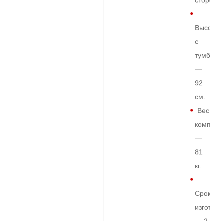
сторон
Высота
с
тумбой
—
92
см.
Вес
комплек
—
81
кг.
Срок
изготов