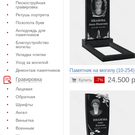
Пескоструйная
гравировка
Ретушь портрета
Позолота букв
Антидождь для
памятников
Благоустройство
могилы
Укладка плитки
Уход за могилой
Демонтаж памятников
Памятник на могилу (10-254)
24.500 р
Гравировка
Купить
-7%
Лицевая
Обратная
Шрифты
Ангел
Виньетка
Военным