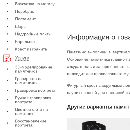
Брусчатка на могилу
Поребрик
Постамент
Шары
Надгробные плиты
Информация о тов
Барельеф
Крест из гранита
Памятник выполнен в вертикал
Услуги
Основание памятника плавно пе
аккуратность и завершённость 
3D-моделирование
памятников
подходит для православного му
Гравировка на
памятниках
Фигурный крест с округлыми ле
Гравировка портрета
служит основой для надписей с
Ручная гравировка
портрета
Другие варианты памят
Цветное фото на
памятник
Восстановление
портрета