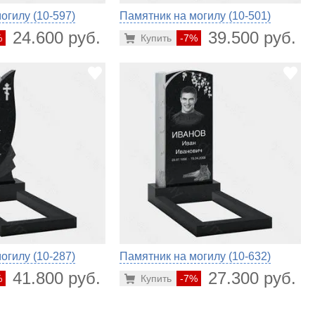
огилу (10-597)
Памятник на могилу (10-501)
24.600 руб.
39.500 руб.
%
Купить
-7%
огилу (10-287)
Памятник на могилу (10-632)
41.800 руб.
27.300 руб.
%
Купить
-7%