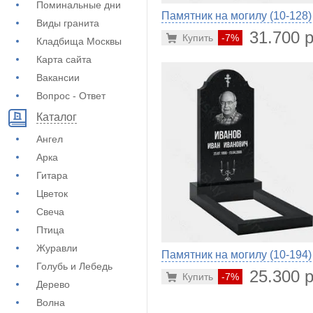
Поминальные дни
Памятник на могилу (10-128)
Виды гранита
31.700 р
Купить
-7%
Кладбища Москвы
Карта сайта
Вакансии
Вопрос - Ответ
Каталог
Ангел
Арка
Гитара
Цветок
Свеча
Птица
Журавли
Памятник на могилу (10-194)
Голубь и Лебедь
25.300 р
Купить
-7%
Дерево
Волна