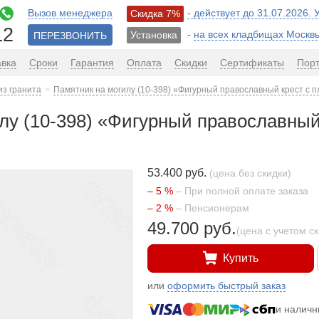
Вызов менеджера
- действует до 31.07.2026.
Скидка 7%
12
-
на всех кладбищах Москв
Установка
ПЕРЕЗВОНИТЬ
авка
Сроки
Гарантия
Оплата
Скидки
Сертификаты
Пор
из гранита
Памятник на могилу (10-398) «Фигурный православный крест с 
лу (10-398) «Фигурный православный
53.400 руб.
(цена без скидки)
– 5 %
– При полной оплате заказа
– 2 %
– Пенсионерам
49.700 руб.
(цена с учетом с
Купить
или
оформить быстрый заказ
и налич