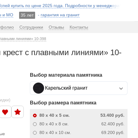
 Успей купить по цене 2025 года. Подробности у менеджера!
ы и МО
-
гарантия на гранит
35 лет
тфолио
Сотрудники
Отзывы
Контакты
плавными линиями» 10-398
 крест с плавными линиями» 10-
Выбор материала памятника
Карельский гранит
кидки)
Выбор размера памятника
80 x 40 x 5
см.
53.400 руб.
80 x 40 x 8
см.
62.400 руб.
80 x 40 x 10
см.
69.200 руб.
ные