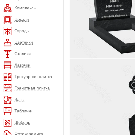
Комплексы
Цоколя
Ограды
Цветники
Столики
Лавочки
Тротуарная плитка
Гранитная плитка
Вазы
Таблички
Щебень
Фотокерамика