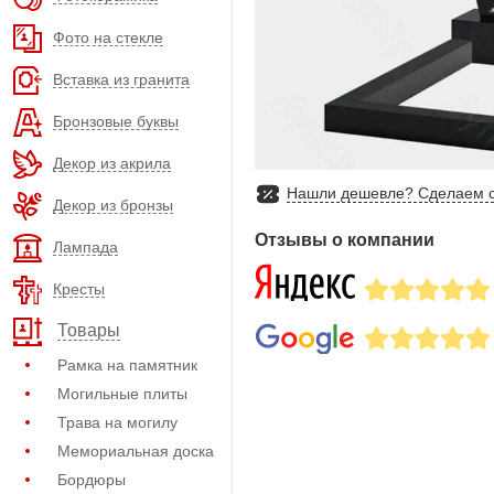
Фото на стекле
Вставка из гранита
Бронзовые буквы
Декор из акрила
Нашли дешевле? Сделаем с
Декор из бронзы
Отзывы о компании
Лампада
Кресты
Товары
Рамка на памятник
Могильные плиты
Трава на могилу
Мемориальная доска
Бордюры