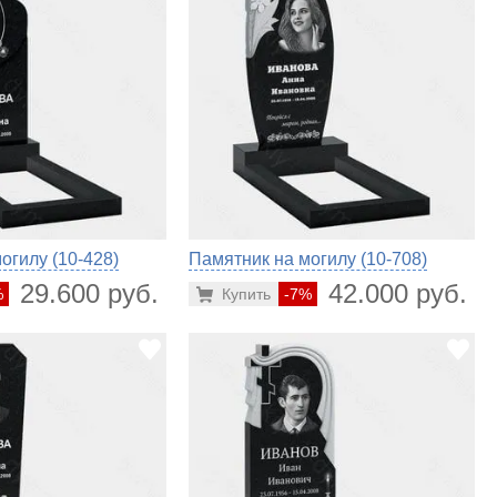
огилу (10-428)
Памятник на могилу (10-708)
29.600 руб.
42.000 руб.
%
Купить
-7%