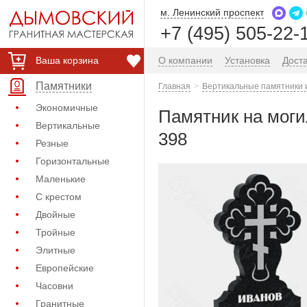
м. Ленинский проспект
+7 (495) 505-22-
Ваша корзина
О компании
Установка
Дост
Памятники
Главная
Вертикальные памятники 
Экономичные
Памятник на моги
Вертикальные
398
Резные
Горизонтальные
Маленькие
С крестом
Двойные
Тройные
Элитные
Европейские
Часовни
Гранитные