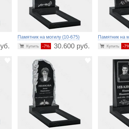
Памятник на могилу (10-675)
Памятник на м
уб.
30.600 руб.
Купить
-7%
Купить
-7