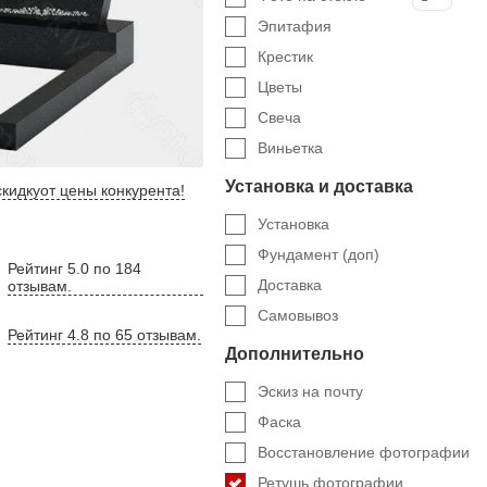
Эпитафия
Крестик
Цветы
Свеча
Виньетка
Установка и доставка
кидку
от цены конкурента
!
Установка
Фундамент (доп)
Рейтинг 5.0 по 184
Доставка
отзывам.
Самовывоз
Рейтинг 4.8 по 65 отзывам.
Дополнительно
Эскиз на почту
Фаска
Восстановление фотографии
Ретушь фотографии