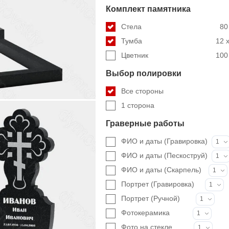
Комплект памятника
Стела
80
Тумба
12 x
Цветник
100 
Выбор полировки
Все стороны
1 сторона
Граверные работы
ФИО и даты (Гравировка)
1
ФИО и даты (Пескоструй)
1
ФИО и даты (Скарпель)
1
Портрет (Гравировка)
1
Портрет (Ручной)
1
Фотокерамика
1
Фото на стекле
1