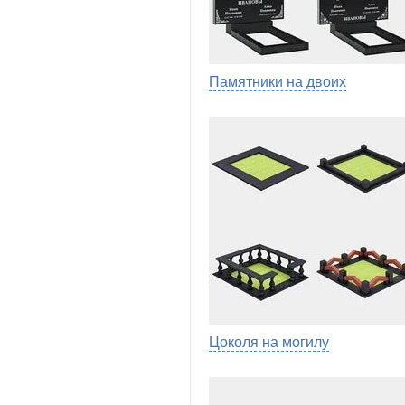
Памятники на двоих
Цоколя на могилу