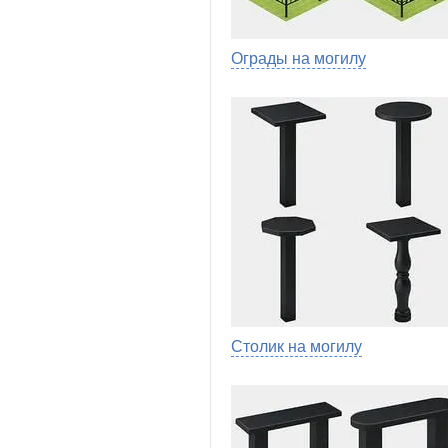
Ограды на могилу
Столик на могилу