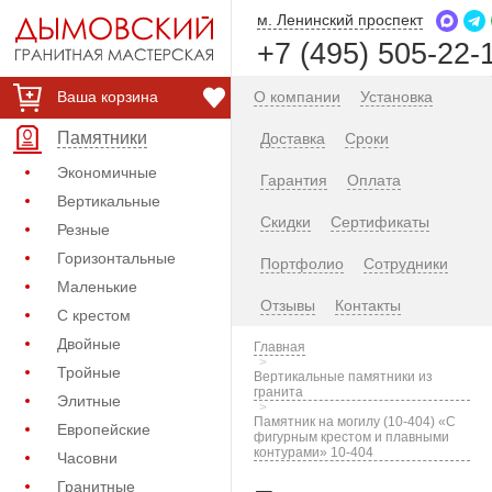
м. Ленинский проспект
+7 (495) 505-22-
Ваша корзина
О компании
Установка
Памятники
Доставка
Сроки
Экономичные
Гарантия
Оплата
Вертикальные
Скидки
Сертификаты
Резные
Горизонтальные
Портфолио
Сотрудники
Маленькие
Отзывы
Контакты
С крестом
Двойные
Главная
Тройные
Вертикальные памятники из
гранита
Элитные
Памятник на могилу (10-404) «С
Европейские
фигурным крестом и плавными
контурами» 10-404
Часовни
Гранитные