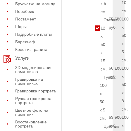
10
x 5
Брусчатка на могилу
см.
Поребрик
см.
Постамент
55.600
100
Стела
Шары
руб.
x
12
Надгробные плиты
50
x
Барельеф
x
50
Крест из гранита
5
x
Услуги
см.
15
3D-моделирование
66.100
100
см.
памятников
руб.
x
Тумба
Гравировка на
памятниках
50
100
Гравировка портрета
x
x
Ручная гравировка
8
50
портрета
см.
x 5
Цветное фото на
памятник
69.600
100
см.
Восстановление
руб.
x
портрета
Цветник