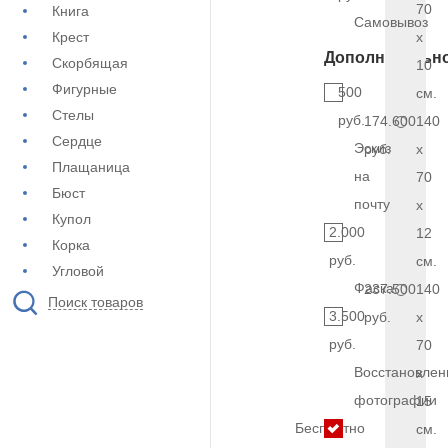
70
Книга
Самовывоз
Крест
x
Дополнительн
Скорбящая
10
Фигурные
500
см.
Стелы
руб.
174.600
140
Сердце
Эскиз
руб.
x
Плащаница
на
70
Бюст
почту
x
Купол
2.000
12
Корка
руб.
см.
Угловой
Фаска
237.500
140
Поиск товаров
3.500
руб.
x
руб.
70
Восстановлен
x
фотографии
15
Бесплатно
см.