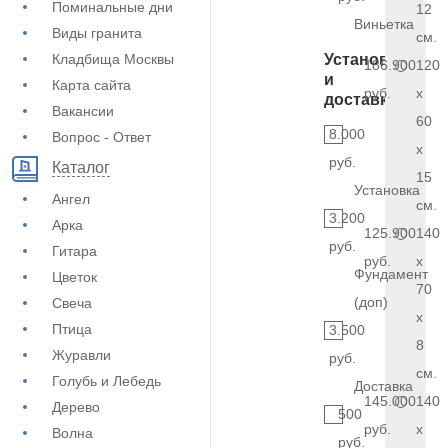
Поминальные дни
12
Виньетка
Виды гранита
см.
Кладбища Москвы
Установка
186.900
120
и
Карта сайта
руб.
x
доставка
Вакансии
60
8.000
Вопрос - Ответ
x
руб.
Каталог
15
Установка
Ангел
см.
3.200
Арка
125.900
140
руб.
Гитара
руб.
x
Фундамент
Цветок
70
(доп)
Свеча
x
Птица
3.500
8
Журавли
руб.
см.
Голубь и Лебедь
Доставка
145.000
140
Дерево
500
руб.
x
Волна
руб.