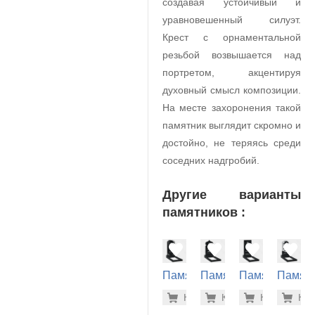
создавая устойчивый и
уравновешенный силуэт.
Крест с орнаментальной
резьбой возвышается над
портретом, акцентируя
духовный смысл композиции.
На месте захоронения такой
памятник выглядит скромно и
достойно, не теряясь среди
соседних надгробий.
Другие варианты
памятников :
Памятник
Памятник
Памятник
Памят
на
на
на
на
29.600 р
26.
Купить
Купить
-7%
Купить
-7%
Куп
-7
могилу
могилу
могилу
могилу