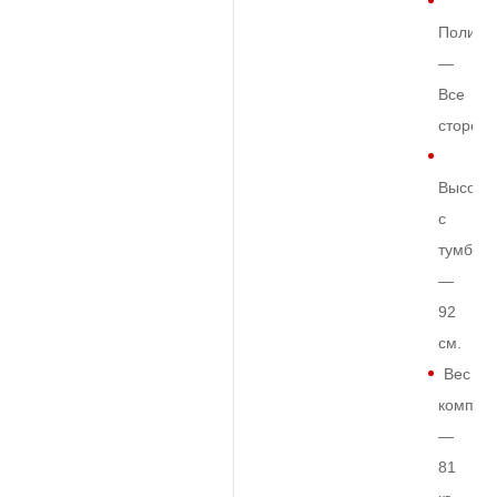
Полиро
—
Все
сторон
Высота
с
тумбой
—
92
см.
Вес
комплек
—
81