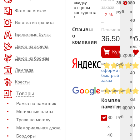
скидку
39.200
80
заказа
от цены
Фото на стекле
руб.
x
конкурента
– 2 %
!
40
–
Вставка из гранита
x
Отзывы
Пенсионерам
Бронзовые буквы
о
36.500 руб
5
компании
Декор из акрила
см.
Купить
48.200
80
Декор из бронзы
или
руб.
x
Лампада
оформить
40
быстрый
заказ
x
Кресты
8
и наличные
Товары
см.
Комплект
Рамка на памятник
памятника
55.000
80
Могильные плиты
руб.
x
80
Трава на могилу
40
x
Мемориальная доска
x
40
Бордюры