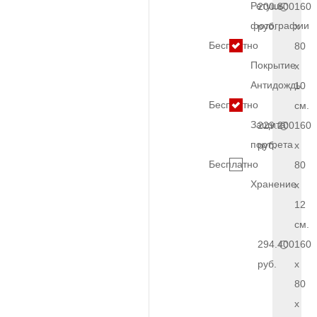
Ретушь
200.800
160
фотографии
руб.
x
Бесплатно
80
Покрытие
x
Антидождь
10
Бесплатно
см.
Защита
229.200
160
портрета
руб.
x
Бесплатно
80
Хранение
x
12
см.
294.400
160
руб.
x
80
x