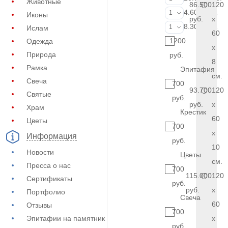
Животные
86.500
120
Фотокерамик
4.600 руб.
1
Иконы
руб.
x
Фото на стекл
8.300 руб.
1
Ислам
60
1200
Одежда
x
Природа
руб.
8
Рамка
Эпитафия
см.
Свеча
700
93.700
120
Святые
руб.
руб.
x
Храм
Крестик
60
Цветы
700
x
Информация
руб.
10
Новости
Цветы
см.
Пресса о нас
700
115.000
120
Сертификаты
руб.
руб.
x
Портфолио
Свеча
60
Отзывы
700
Эпитафии на памятник
x
руб.