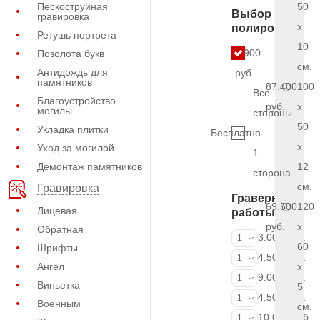
Пескоструйная
50
Выбор
гравировка
x
полировки
Ретушь портрета
10
5.900
Позолота букв
см.
Антидождь для
руб.
памятников
87.400
100
Все
Благоустройство
руб.
x
могилы
стороны
50
Укладка плитки
Бесплатно
x
Уход за могилой
1
Демонтаж памятников
12
сторона
см.
Гравировка
Граверные
69.500
120
Лицевая
работы
руб.
x
Обратная
ФИО и даты (
3.000 руб.
1
60
Шрифты
ФИО и даты (
4.500 руб.
1
Ангел
x
ФИО и даты (
9.000 руб.
1
Виньетка
5
Портрет (Грав
4.500 руб.
1
Военным
см.
Портрет (Ручн
10.000 руб.
1