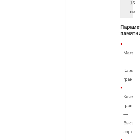
15
см.
Параме
памятн
Матери
—
Карельс
гранит
Качеств
гранита
—
Высший
сорт