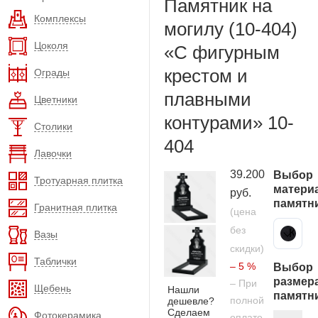
Памятник на
Комплексы
могилу (10-404)
Цоколя
«С фигурным
крестом и
Ограды
плавными
Цветники
контурами» 10-
Столики
404
Лавочки
39.200
Выбор
Тротуарная плитка
матери
руб.
памятн
Гранитная плитка
(цена
без
Карельский гранит
Вазы
скидки)
Таблички
– 5 %
Выбор
размер
– При
Щебень
Нашли
памятн
полной
дешевле?
Сделаем
Фотокерамика
оплате