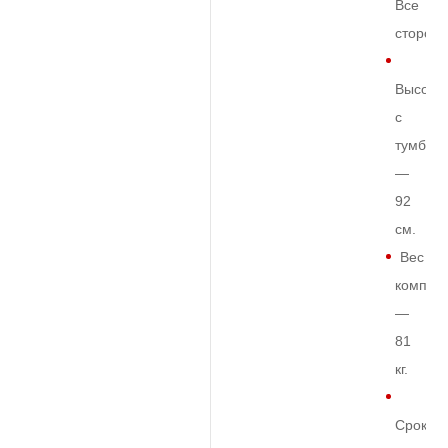
Все
сторон
Высота
с
тумбой
—
92
см.
Вес
комплек
—
81
кг.
Срок