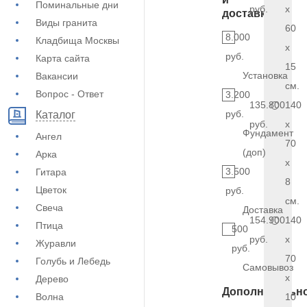
Поминальные дни
руб.
x
доставка
Виды гранита
60
8.000
Кладбища Москвы
x
руб.
Карта сайта
15
Установка
Вакансии
см.
Вопрос - Ответ
3.200
135.800
140
руб.
Каталог
руб.
x
Фундамент
Ангел
70
(доп)
Арка
x
3.500
Гитара
8
Цветок
руб.
см.
Свеча
Доставка
154.900
140
Птица
500
руб.
x
Журавли
руб.
70
Голубь и Лебедь
Самовывоз
x
Дерево
Дополнительн
Волна
10