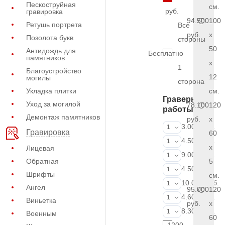
Пескоструйная
см.
руб.
гравировка
94.500
100
Ретушь портрета
Все
руб.
x
Позолота букв
стороны
50
Антидождь для
Бесплатно
памятников
x
1
Благоустройство
12
могилы
сторона
Укладка плитки
см.
Граверные
Уход за могилой
78.100
120
работы
Демонтаж памятников
руб.
x
ФИО и даты (
3.000 руб.
1
Гравировка
60
ФИО и даты (
4.500 руб.
1
x
Лицевая
ФИО и даты (
9.000 руб.
1
Обратная
5
Портрет (Грав
4.500 руб.
1
Шрифты
см.
Портрет (Ручн
10.000 руб.
1
Ангел
95.000
120
Фотокерамик
4.600 руб.
1
Виньетка
руб.
x
Фото на стекл
8.300 руб.
1
Военным
60