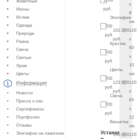
1200
Животные
x
руб.
Иконы
8
Ислам
Эпитафия
см.
Одежда
700
102.200
120
Природа
руб.
руб.
x
Рамка
Крестик
60
Свеча
700
x
Святые
руб.
10
Храм
Цветы
Цветы
см.
700
123.500
120
Информация
руб.
руб.
x
Новости
Свеча
60
Пресса о нас
700
x
Сертификаты
руб.
Портфолио
12
Виньетка
Отзывы
см.
Установка
Эпитафии на памятник
195.500
120
и