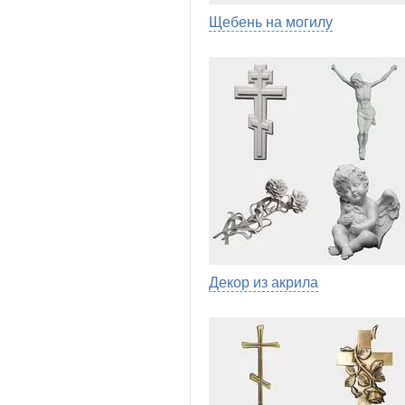
Щебень на могилу
Декор из акрила