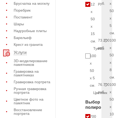
Брусчатка на могилу
руб.
x
12
Поребрик
50
x
Постамент
x
50
Шары
5
x
Надгробные плиты
см.
15
Барельеф
73.200
100
см.
Крест из гранита
руб.
x
Тумба
Услуги
50
100
3D-моделирование
x
x
памятников
8
50
Гравировка на
памятниках
см.
x 5
Гравировка портрета
76.700
100
см.
Ручная гравировка
руб.
x
портрета
Цветник
Цветное фото на
50
Выбор
памятник
x
полировки
Восстановление
портрета
10
6.700