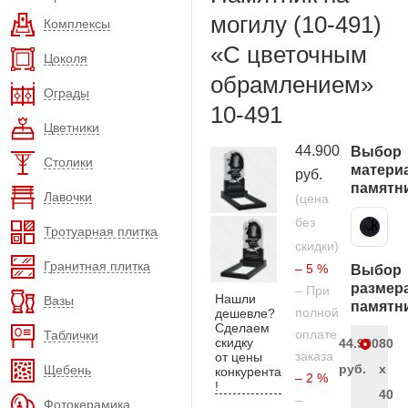
могилу (10-491)
Комплексы
«С цветочным
Цоколя
обрамлением»
Ограды
10-491
Цветники
44.900
Выбор
Столики
матери
руб.
памятн
Лавочки
(цена
без
Карельский гранит
Тротуарная плитка
скидки)
Гранитная плитка
– 5 %
Выбор
размер
– При
Нашли
Вазы
памятн
полной
дешевле?
Сделаем
оплате
Таблички
скидку
44.900
80
заказа
от цены
руб.
x
Щебень
конкурента
– 2 %
!
40
–
Фотокерамика