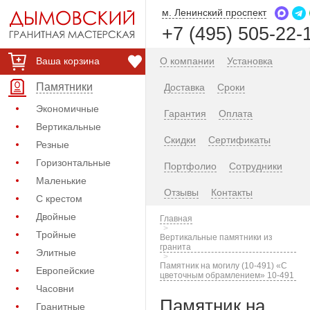
м. Ленинский проспект
+7 (495) 505-22-
Ваша корзина
О компании
Установка
Памятники
Доставка
Сроки
Экономичные
Гарантия
Оплата
Вертикальные
Скидки
Сертификаты
Резные
Горизонтальные
Портфолио
Сотрудники
Маленькие
Отзывы
Контакты
С крестом
Двойные
Главная
Тройные
Вертикальные памятники из
гранита
Элитные
Памятник на могилу (10-491) «С
Европейские
цветочным обрамлением» 10-491
Часовни
Памятник на
Гранитные