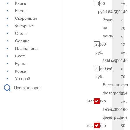
Книга
500
см.
Крест
руб.
184.500
140
Скорбящая
Эскиз
руб.
x
Фигурные
на
70
Стелы
почту
x
Сердце
2.000
12
Плащаница
руб.
см.
Бюст
Фаска
247.500
140
Купол
3.500
руб.
x
Корка
руб.
70
Угловой
Восстановлен
x
Поиск товаров
фотографии
15
Бесплатно
см.
Ретушь
212.200
160
фотографии
руб.
x
Бесплатно
80