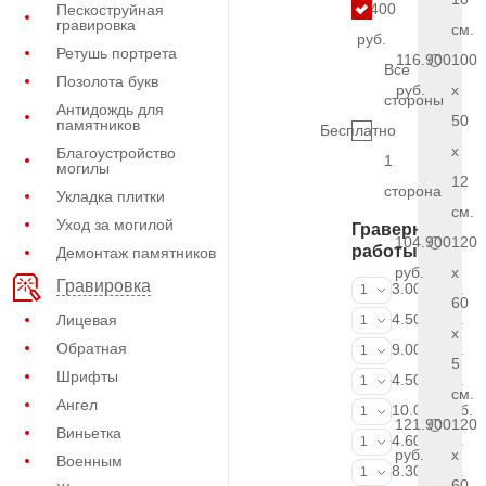
9.400
Пескоструйная
гравировка
см.
руб.
Ретушь портрета
116.900
100
Все
Позолота букв
руб.
x
стороны
Антидождь для
50
памятников
Бесплатно
x
Благоустройство
1
могилы
12
сторона
Укладка плитки
см.
Уход за могилой
Граверные
104.900
120
работы
Демонтаж памятников
руб.
x
Гравировка
ФИО и даты (
3.000 руб.
1
60
ФИО и даты (
4.500 руб.
Лицевая
1
x
Обратная
ФИО и даты (
9.000 руб.
1
5
Шрифты
Портрет (Грав
4.500 руб.
1
см.
Ангел
Портрет (Ручн
10.000 руб.
1
121.900
120
Виньетка
Фотокерамик
4.600 руб.
1
руб.
x
Военным
Фото на стекл
8.300 руб.
1
60