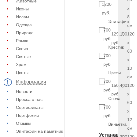
Животные
1200
x
Иконы
руб.
Ислам
8
Эпитафия
Одежда
см.
700
Природа
129.100
120
руб.
Рамка
руб.
x
Крестик
Свеча
60
700
Святые
x
руб.
Храм
10
Цветы
Цветы
см.
700
Информация
150.400
120
руб.
Новости
руб.
x
Свеча
Пресса о нас
60
700
Сертификаты
x
Портфолио
руб.
12
Отзывы
Виньетка
см.
Эпитафии на памятник
Установка
222.300
120