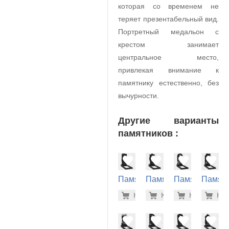
которая со временем не
теряет презентабельный вид.
Портретный медальон с
крестом занимает
центральное место,
привлекая внимание к
памятнику естественно, без
вычурности.
Другие варианты
памятников :
Памятник
Памятник
Памятник
Памят
на
на
на
на
34.000 р
34.
Купить
Купить
-7%
Купить
-7%
Куп
-7
могилу
могилу
могилу
могилу
(10-332)
(10-297)
(10-661)
(10-142