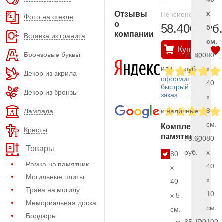
–
x
Отзывы
Пенсионерам
Фото на стекле
о
58.400 руб
5
компании
Вставка из гранита
см.
Купить
Бронзовые буквы
71.800
80
или
руб.
x
Декор из акрила
оформить
40
быстрый
Декор из бронзы
заказ
x
8
Лампада
и наличные
см.
Комплект
Кресты
памятника
78.600
80
Товары
руб.
x
80
Рамка на памятник
40
x
Могильные плиты
x
40
Трава на могилу
10
x 5
Мемориальная доска
см.
см.
Бордюры
85.100
100