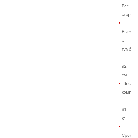
Все
сторон
Высота
с
тумбой
—
92
см.
Вес
комплек
—
81
кг.
Срок