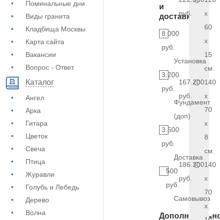
Поминальные дни
и
руб.
x
Виды гранита
доставка
60
Кладбища Москвы
8.000
x
Карта сайта
руб.
Вакансии
15
Установка
Вопрос - Ответ
см.
3.200
167.200
140
Каталог
руб.
руб.
x
Ангел
Фундамент
70
Арка
(доп)
Гитара
x
3.500
Цветок
8
руб.
Свеча
см.
Доставка
Птица
186.300
140
500
Журавли
руб.
x
руб.
Голубь и Лебедь
70
Самовывоз
Дерево
x
Волна
Дополнительн
10