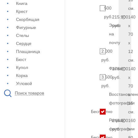
Книга
500
см.
Крест
руб.
215.900
140
Скорбящая
Эскиз
руб.
x
Фигурные
на
70
Стелы
почту
x
Сердце
2.000
Плащаница
12
Бюст
руб.
см.
Купол
Фаска
278.800
140
Корка
3.500
руб.
x
Угловой
руб.
70
Поиск товаров
Восстановлен
x
фотографии
15
Бесплатно
см.
Ретушь
248.000
160
фотографии
руб.
x
Бесплатно
80