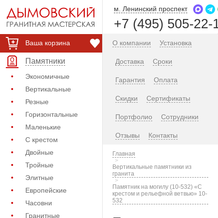
м. Ленинский проспект
+7 (495) 505-22-
Ваша корзина
О компании
Установка
Памятники
Доставка
Сроки
Экономичные
Гарантия
Оплата
Вертикальные
Скидки
Сертификаты
Резные
Горизонтальные
Портфолио
Сотрудники
Маленькие
Отзывы
Контакты
С крестом
Двойные
Главная
Тройные
Вертикальные памятники из
гранита
Элитные
Памятник на могилу (10-532) «С
Европейские
крестом и рельефной ветвью» 10-
532
Часовни
Гранитные