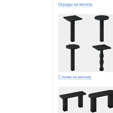
Ограды на могилу
Столик на могилу