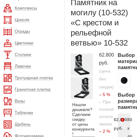
Памятник на
Комплексы
могилу (10-532)
Цоколя
«С крестом и
рельефной
Ограды
ветвью» 10-532
Цветники
Столики
62.800
Выбор
матери
руб.
Лавочки
памятн
(цена
Тротуарная плитка
без
Карельский гранит
скидки)
Гранитная плитка
– 5 %
Выбор
Вазы
размер
– При
Нашли
памятн
полной
дешевле?
Таблички
Сделаем
оплате
скидку
62.800
80
заказа
Щебень
от цены
руб.
x
конкурента
– 2 %
!
Фотокерамика
40