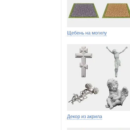
Щебень на могилу
Декор из акрила