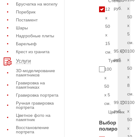
Стела
Брусчатка на могилу
руб.
x
12
Поребрик
50
x
Постамент
x
50
Шары
5
x
Надгробные плиты
см.
15
Барельеф
95.600
100
Крест из гранита
см.
руб.
x
Тумба
Услуги
50
100
3D-моделирование
памятников
x
x
Гравировка на
8
50
памятниках
см.
x 5
Гравировка портрета
99.100
100
Ручная гравировка
см.
портрета
руб.
x
Цветник
Цветное фото на
памятник
50
Выбор
Восстановление
x
полировки
портрета
10