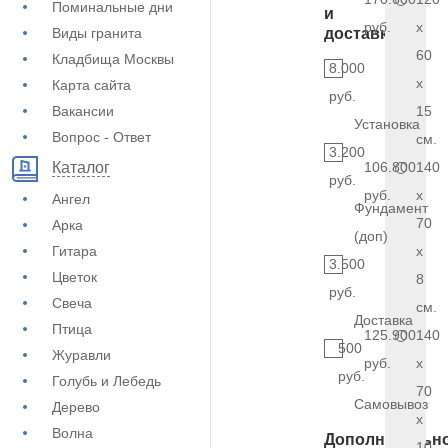
Поминальные дни
и
руб.
x
Виды гранита
доставка
60
Кладбища Москвы
8.000
x
Карта сайта
руб.
Вакансии
15
Установка
Вопрос - Ответ
см.
3.200
106.800
140
Каталог
руб.
руб.
x
Ангел
Фундамент
70
Арка
(доп)
Гитара
x
3.500
Цветок
8
руб.
Свеча
см.
Доставка
Птица
125.900
140
500
Журавли
руб.
x
руб.
Голубь и Лебедь
70
Самовывоз
Дерево
x
Волна
Дополнительн
10