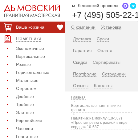
м. Ленинский проспект
+7 (495) 505-22-
Ваша корзина
О компании
Установка
Памятники
Доставка
Сроки
Экономичные
Гарантия
Оплата
Вертикальные
Скидки
Сертификаты
Резные
Горизонтальные
Портфолио
Сотрудники
Маленькие
Отзывы
Контакты
С крестом
Двойные
Главная
Тройные
Вертикальные памятники из
гранита
Элитные
Памятник на могилу (10-587)
Европейские
«Простая резка с рамкой в виде
сердца» 10-587
Часовни
Гранитные