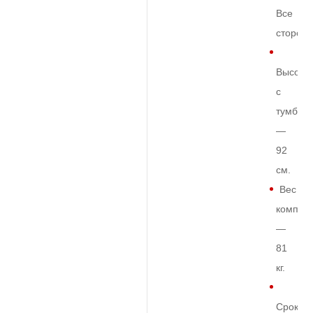
Все
сторон
Высота
с
тумбой
—
92
см.
Вес
комплек
—
81
кг.
Срок