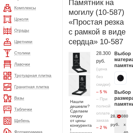
Памятник на
Комплексы
могилу (10-587)
Цоколя
«Простая резка
с рамкой в виде
Ограды
сердца» 10-587
Цветники
Столики
28.300
Выбор
матери
руб.
Лавочки
памятн
(цена
Тротуарная плитка
без
Карельский гранит
скидки)
Гранитная плитка
– 5 %
Выбор
Вазы
размер
– При
Нашли
памятн
полной
дешевле?
Таблички
Сделаем
оплате
скидку
28.300
80
заказа
Щебень
от цены
руб.
x
конкурента
– 2 %
!
Фотокерамика
40