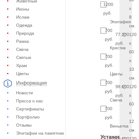
Животные
1200
x
Иконы
руб.
Ислам
8
Эпитафия
Одежда
см.
700
Природа
77.300
120
руб.
Рамка
руб.
x
Крестик
Свеча
60
700
Святые
x
руб.
Храм
10
Цветы
Цветы
см.
700
Информация
98.600
120
руб.
Новости
руб.
x
Свеча
Пресса о нас
60
700
Сертификаты
x
Портфолио
руб.
12
Отзывы
Виньетка
см.
Эпитафии на памятник
Установка
170.600
120