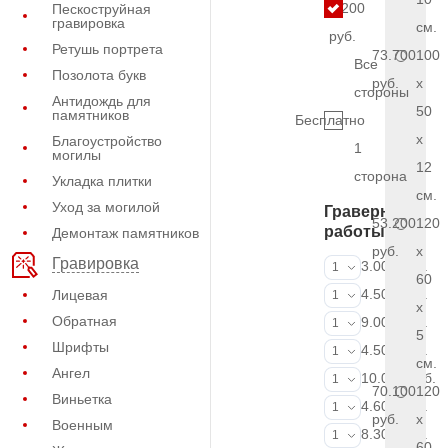
4.200
Пескоструйная
гравировка
см.
руб.
Ретушь портрета
73.700
100
Все
Позолота букв
руб.
x
стороны
Антидождь для
50
памятников
Бесплатно
x
Благоустройство
1
могилы
12
сторона
Укладка плитки
см.
Уход за могилой
Граверные
53.200
120
работы
Демонтаж памятников
руб.
x
Гравировка
ФИО и даты (
3.000 руб.
1
60
ФИО и даты (
4.500 руб.
Лицевая
1
x
Обратная
ФИО и даты (
9.000 руб.
1
5
Шрифты
Портрет (Грав
4.500 руб.
1
см.
Ангел
Портрет (Ручн
10.000 руб.
1
70.100
120
Виньетка
Фотокерамик
4.600 руб.
1
руб.
x
Военным
Фото на стекл
8.300 руб.
1
60