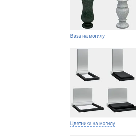
Ваза на могилу
Цветники на могилу