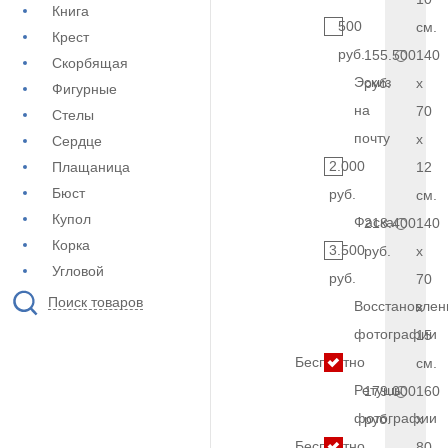
Книга
500
см.
Крест
руб.
155.500
140
Скорбящая
Эскиз
руб.
x
Фигурные
на
70
Стелы
почту
x
Сердце
2.000
Плащаница
12
Бюст
руб.
см.
Купол
Фаска
218.400
140
Корка
3.500
руб.
x
Угловой
руб.
70
Поиск товаров
Восстановлен
x
фотографии
15
Бесплатно
см.
Ретушь
179.000
160
фотографии
руб.
x
Бесплатно
80