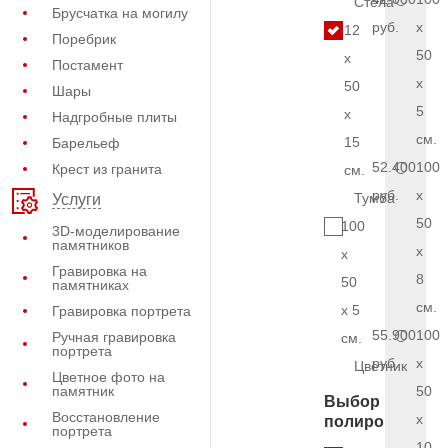
Стела
Брусчатка на могилу
руб.
x
12
Поребрик
50
x
Постамент
x
50
Шары
5
x
Надгробные плиты
см.
15
Барельеф
52.400
100
Крест из гранита
см.
руб.
x
Тумба
Услуги
50
100
3D-моделирование
памятников
x
x
Гравировка на
8
50
памятниках
см.
x 5
Гравировка портрета
55.900
100
Ручная гравировка
см.
портрета
руб.
x
Цветник
Цветное фото на
памятник
50
Выбор
Восстановление
x
полировки
портрета
10