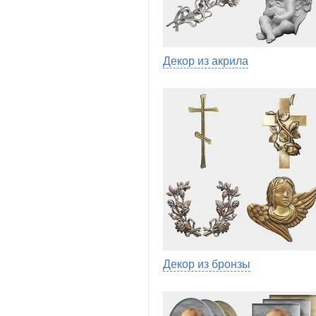
Декор из акрила
Декор из бронзы