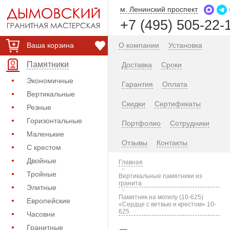
м. Ленинский проспект
+7 (495) 505-22-
Ваша корзина
О компании
Установка
Памятники
Доставка
Сроки
Экономичные
Гарантия
Оплата
Вертикальные
Скидки
Сертификаты
Резные
Горизонтальные
Портфолио
Сотрудники
Маленькие
Отзывы
Контакты
С крестом
Двойные
Главная
Тройные
Вертикальные памятники из
гранита
Элитные
Памятник на могилу (10-625)
Европейские
«Сердце с ветвью и крестом» 10-
625
Часовни
Гранитные