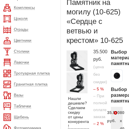
Памятник на
Комплексы
могилу (10-625)
Цоколя
«Сердце с
ветвью и
Ограды
крестом» 10-625
Цветники
Столики
35.500
Выбор
матери
руб.
Лавочки
памятн
(цена
Тротуарная плитка
без
Карельский гранит
скидки)
Гранитная плитка
– 5 %
Выбор
Вазы
размер
– При
Нашли
памятн
полной
дешевле?
Таблички
Сделаем
оплате
скидку
35.500
80
заказа
Щебень
от цены
руб.
x
конкурента
– 2 %
!
Фотокерамика
40