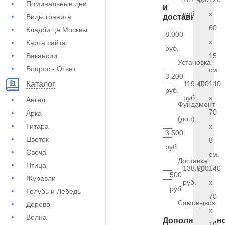
Поминальные дни
и
руб.
x
Виды гранита
доставка
60
Кладбища Москвы
8.000
x
Карта сайта
руб.
Вакансии
15
Установка
Вопрос - Ответ
см.
3.200
119.400
140
Каталог
руб.
руб.
x
Ангел
Фундамент
70
Арка
(доп)
Гитара
x
3.500
Цветок
8
руб.
Свеча
см.
Доставка
Птица
138.500
140
500
Журавли
руб.
x
руб.
Голубь и Лебедь
70
Самовывоз
Дерево
x
Волна
Дополнительн
10