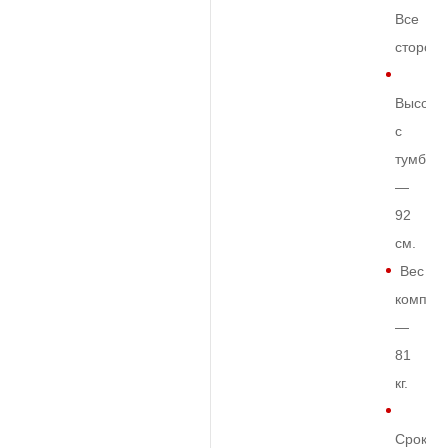
Все
сторон
Высота
с
тумбой
—
92
см.
Вес
комплек
—
81
кг.
Срок