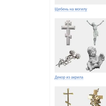
Щебень на могилу
Декор из акрила