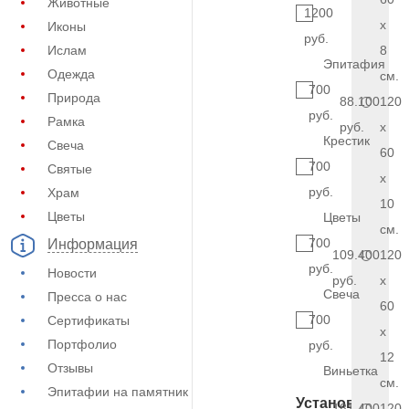
Животные
1200
x
Иконы
руб.
Ислам
8
Эпитафия
Одежда
см.
700
Природа
88.100
120
руб.
Рамка
руб.
x
Крестик
Свеча
60
700
Святые
x
руб.
Храм
10
Цветы
Цветы
см.
700
Информация
109.400
120
руб.
Новости
руб.
x
Свеча
Пресса о нас
60
700
Сертификаты
x
Портфолио
руб.
12
Отзывы
Виньетка
см.
Эпитафии на памятник
Установка
181.400
120