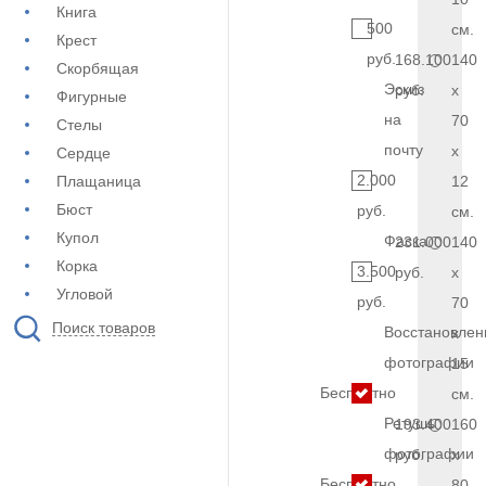
Книга
500
см.
Крест
руб.
168.100
140
Скорбящая
Эскиз
руб.
x
Фигурные
на
70
Стелы
почту
x
Сердце
2.000
Плащаница
12
Бюст
руб.
см.
Купол
Фаска
231.000
140
Корка
3.500
руб.
x
Угловой
руб.
70
Поиск товаров
Восстановлен
x
фотографии
15
Бесплатно
см.
Ретушь
193.400
160
фотографии
руб.
x
Бесплатно
80