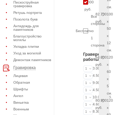
5.300
Пескоструйная
гравировка
см.
руб.
Ретушь портрета
82.700
100
Все
Позолота букв
руб.
x
стороны
Антидождь для
50
памятников
Бесплатно
x
Благоустройство
1
могилы
12
сторона
Укладка плитки
см.
Уход за могилой
Граверные
64.000
120
работы
Демонтаж памятников
руб.
x
Гравировка
ФИО и даты (
3.000 руб.
1
60
ФИО и даты (
4.500 руб.
Лицевая
1
x
Обратная
ФИО и даты (
9.000 руб.
1
5
Шрифты
Портрет (Грав
4.500 руб.
1
см.
Ангел
Портрет (Ручн
10.000 руб.
1
80.900
120
Виньетка
Фотокерамик
4.600 руб.
1
руб.
x
Военным
Фото на стекл
8.300 руб.
1
60