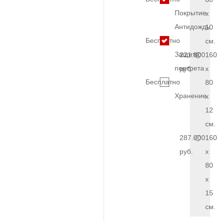
Покрытие
x
Антидождь
10
Бесплатно
см.
Защита
221.800
160
портрета
руб.
x
Бесплатно
80
Хранение
x
12
см.
287.000
160
руб.
x
80
x
15
см.