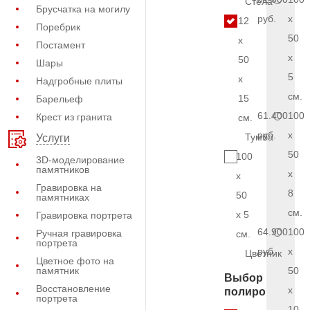
Стела
Брусчатка на могилу
руб.
x
12
Поребрик
50
x
Постамент
x
50
Шары
5
x
Надгробные плиты
см.
15
Барельеф
61.400
100
Крест из гранита
см.
руб.
x
Тумба
Услуги
50
100
3D-моделирование
памятников
x
x
Гравировка на
8
50
памятниках
см.
x 5
Гравировка портрета
64.900
100
Ручная гравировка
см.
портрета
руб.
x
Цветник
Цветное фото на
памятник
50
Выбор
Восстановление
x
полировки
портрета
10