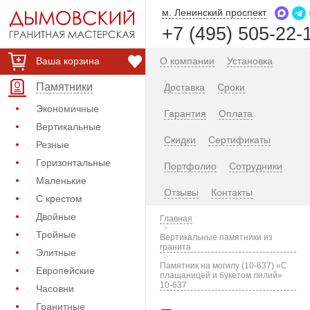
м. Ленинский проспект
+7 (495) 505-22-
Ваша корзина
О компании
Установка
Памятники
Доставка
Сроки
Экономичные
Гарантия
Оплата
Вертикальные
Скидки
Сертификаты
Резные
Горизонтальные
Портфолио
Сотрудники
Маленькие
Отзывы
Контакты
С крестом
Двойные
Главная
Тройные
Вертикальные памятники из
гранита
Элитные
Памятник на могилу (10-637) «С
Европейские
плащаницей и букетом лилий»
10-637
Часовни
Гранитные