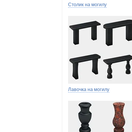
Столик на могилу
Лавочка на могилу