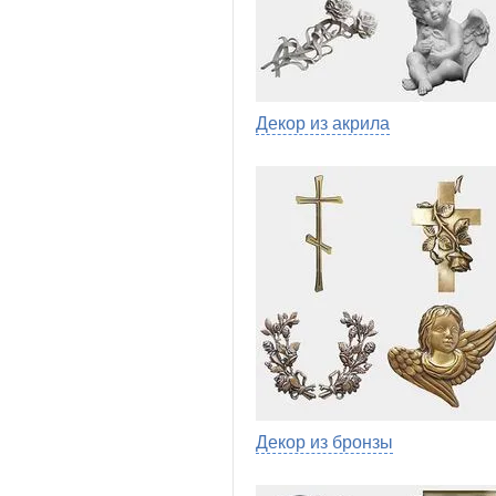
Декор из акрила
Декор из бронзы