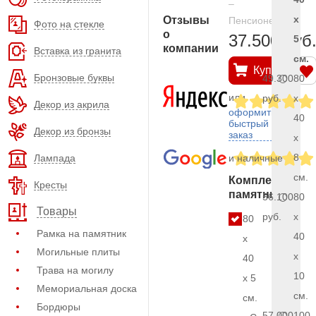
–
x
Отзывы
Пенсионерам
Фото на стекле
о
37.500 руб
5
компании
Вставка из гранита
см.
Купить
Бронзовые буквы
49.300
80
или
руб.
x
Декор из акрила
оформить
40
быстрый
Декор из бронзы
заказ
x
8
Лампада
и наличные
см.
Комплект
Кресты
памятника
56.100
80
Товары
руб.
x
80
Рамка на памятник
40
x
Могильные плиты
x
40
Трава на могилу
10
x 5
Мемориальная доска
см.
см.
Бордюры
57.000
100