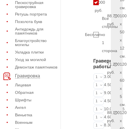
6.000
Пескоструйная
гравировка
см.
руб.
Ретушь портрета
88.700
100
Все
Позолота букв
руб.
x
стороны
Антидождь для
50
памятников
Бесплатно
x
Благоустройство
1
могилы
12
сторона
Укладка плитки
см.
Уход за могилой
Граверные
71.200
120
работы
Демонтаж памятников
руб.
x
Гравировка
ФИО и даты (
3.000 руб.
1
60
ФИО и даты (
4.500 руб.
Лицевая
1
x
Обратная
ФИО и даты (
9.000 руб.
1
5
Шрифты
Портрет (Грав
4.500 руб.
1
см.
Ангел
Портрет (Ручн
10.000 руб.
1
88.100
120
Виньетка
Фотокерамик
4.600 руб.
1
руб.
x
Военным
Фото на стекл
8.300 руб.
1
60