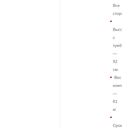
Все
сторон
Высота
с
тумбой
—
92
см.
Вес
комплек
—
81
кг.
Срок