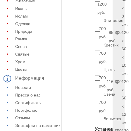
Животные
1200
x
Иконы
руб.
Ислам
8
Эпитафия
Одежда
см.
700
Природа
95.300
120
руб.
Рамка
руб.
x
Крестик
Свеча
60
700
Святые
x
руб.
Храм
10
Цветы
Цветы
см.
700
Информация
116.600
120
руб.
Новости
руб.
x
Свеча
Пресса о нас
60
700
Сертификаты
x
Портфолио
руб.
12
Отзывы
Виньетка
см.
Эпитафии на памятник
Установка
188.600
120