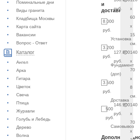
Поминальные дни
и
руб.
x
Виды гранита
доставка
60
Кладбища Москвы
8.000
x
Карта сайта
руб.
Вакансии
15
Установка
Вопрос - Ответ
см.
3.200
127.800
140
Каталог
руб.
руб.
x
Ангел
Фундамент
70
Арка
(доп)
Гитара
x
3.500
Цветок
8
руб.
Свеча
см.
Доставка
Птица
146.900
140
500
Журавли
руб.
x
руб.
Голубь и Лебедь
70
Самовывоз
Дерево
x
Волна
Дополнительн
10