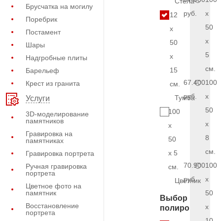
Стела
Брусчатка на могилу
руб.
x
12
Поребрик
50
x
Постамент
x
50
Шары
5
x
Надгробные плиты
см.
15
Барельеф
67.400
100
Крест из гранита
см.
руб.
x
Тумба
Услуги
50
100
3D-моделирование
памятников
x
x
Гравировка на
8
50
памятниках
см.
x 5
Гравировка портрета
70.900
100
Ручная гравировка
см.
портрета
руб.
x
Цветник
Цветное фото на
памятник
50
Выбор
Восстановление
x
полировки
портрета
10