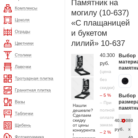
Памятник на
Комплексы
могилу (10-637)
Цоколя
«С плащаницей
и букетом
Ограды
лилий» 10-637
Цветники
Столики
40.300
Выбор
матери
руб.
Лавочки
памятн
(цена
Тротуарная плитка
без
Карельский гранит
скидки)
Гранитная плитка
– 5 %
Выбор
Вазы
размер
– При
Нашли
памятн
полной
дешевле?
Таблички
Сделаем
оплате
скидку
40.300
80
заказа
Щебень
от цены
руб.
x
конкурента
– 2 %
!
Фотокерамика
40