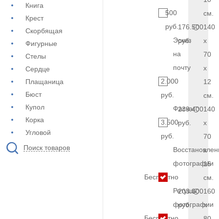
Книга
500
см.
Крест
руб.
176.500
140
Скорбящая
Эскиз
руб.
x
Фигурные
на
70
Стелы
почту
x
Сердце
2.000
Плащаница
12
Бюст
руб.
см.
Купол
Фаска
239.400
140
Корка
3.500
руб.
x
Угловой
руб.
70
Поиск товаров
Восстановлен
x
фотографии
15
Бесплатно
см.
Ретушь
203.000
160
фотографии
руб.
x
Бесплатно
80