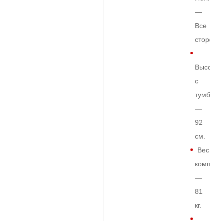
—
Все
сторон
Высота
с
тумбой
—
92
см.
Вес
комплек
—
81
кг.