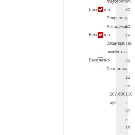
фотографии
руб.
x
Бесплатно
80
Покрытие
x
Антидождь
10
Бесплатно
см.
Защита
221.800
160
портрета
руб.
x
Бесплатно
80
Хранение
x
12
см.
287.000
160
руб.
x
80
x
15