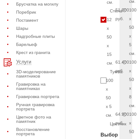
см.
см.
Брусчатка на могилу
51.000
100
Стела
Поребрик
руб.
x
12
Постамент
50
Шары
x
x
Надгробные плиты
50
Барельеф
5
x
Крест из гранита
см.
15
Услуги
61.400
100
см.
руб.
x
3D-моделирование
Тумба
памятников
50
100
Гравировка на
x
памятниках
x
Гравировка портрета
8
50
Ручная гравировка
см.
x 5
портрета
64.900
100
см.
Цветное фото на
памятник
руб.
x
Цветник
Восстановление
50
портрета
Выбор