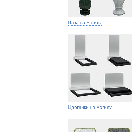
Ваза на могилу
Цветники на могилу