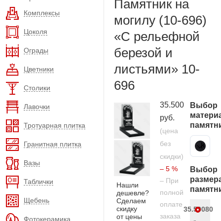
Памятник на
Комплексы
могилу (10-696)
Цоколя
«С рельефной
березой и
Ограды
листьями» 10-
Цветники
696
Столики
35.500
Выбор
Лавочки
матери
руб.
памятн
Тротуарная плитка
(цена
без
Гранитная плитка
Карельский гранит
скидки)
Вазы
– 5 %
Выбор
размер
– При
Таблички
Нашли
памятн
полной
дешевле?
Щебень
Сделаем
оплате
скидку
35.500
80
заказа
от цены
Фотокерамика