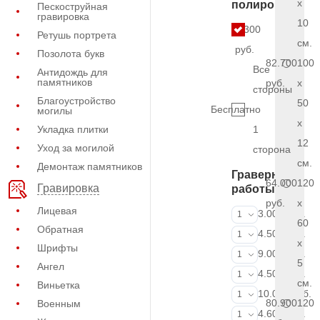
x
полировки
Пескоструйная
гравировка
10
5.300
Ретушь портрета
см.
руб.
Позолота букв
82.700
100
Все
Антидождь для
памятников
руб.
x
стороны
Благоустройство
50
Бесплатно
могилы
x
Укладка плитки
1
12
Уход за могилой
сторона
см.
Демонтаж памятников
Граверные
64.000
120
Гравировка
работы
руб.
x
Лицевая
ФИО и даты (
3.000 руб.
1
60
Обратная
ФИО и даты (
4.500 руб.
1
x
Шрифты
ФИО и даты (
9.000 руб.
1
5
Ангел
Портрет (Грав
4.500 руб.
1
см.
Виньетка
Портрет (Ручн
10.000 руб.
1
80.900
120
Военным
Фотокерамик
4.600 руб.
1