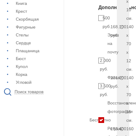
x
Книга
Дополнительн
10
Крест
500
см.
Скорбящая
руб.
168.100
140
Фигурные
Стелы
Эскиз
руб.
x
Сердце
на
70
Плащаница
почту
x
Бюст
2.000
12
Купол
руб.
см.
Корка
Фаска
231.000
140
Угловой
3.500
руб.
x
Поиск товаров
руб.
70
Восстановлен
x
фотографии
15
Бесплатно
см.
Ретушь
193.400
160