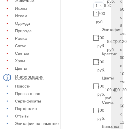
Животные
руб.
x
Фото на стекл
8.300 руб.
1
Иконы
60
1200
Ислам
x
руб.
Одежда
8
Эпитафия
Природа
см.
700
Рамка
88.100
120
Свеча
руб.
руб.
x
Святые
Крестик
60
Храм
700
x
Цветы
руб.
10
Информация
Цветы
см.
Новости
700
109.400
120
Пресса о нас
руб.
руб.
x
Сертификаты
Свеча
60
Портфолио
700
x
Отзывы
руб.
12
Эпитафии на памятник
Виньетка