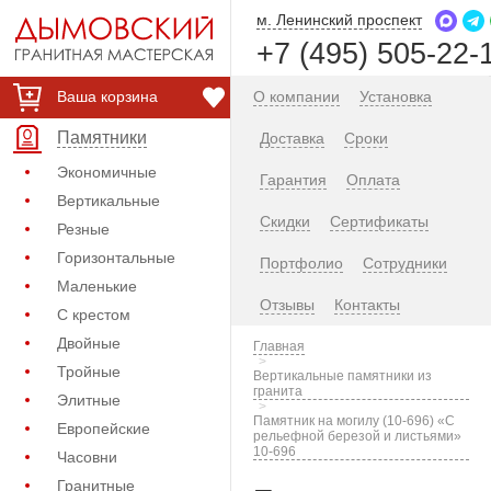
м. Ленинский проспект
+7 (495) 505-22-
Ваша корзина
О компании
Установка
Памятники
Доставка
Сроки
Экономичные
Гарантия
Оплата
Вертикальные
Скидки
Сертификаты
Резные
Горизонтальные
Портфолио
Сотрудники
Маленькие
Отзывы
Контакты
С крестом
Двойные
Главная
Тройные
Вертикальные памятники из
гранита
Элитные
Памятник на могилу (10-696) «С
Европейские
рельефной березой и листьями»
10-696
Часовни
Гранитные