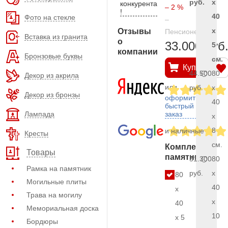
руб.
x
конкурента
– 2 %
!
40
Фото на стекле
–
x
Отзывы
Пенсионерам
Вставка из гранита
о
33.000 руб
5
компании
Бронзовые буквы
см.
Купить
44.500
80
Декор из акрила
или
руб.
x
Декор из бронзы
оформить
40
быстрый
Лампада
заказ
x
8
и наличные
Кресты
см.
Комплект
Товары
памятника
51.300
80
Рамка на памятник
руб.
x
80
Могильные плиты
40
x
Трава на могилу
x
40
Мемориальная доска
10
x 5
Бордюры