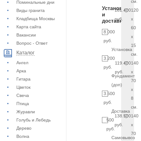
см.
Поминальные дни
Установка
181.400
120
Виды гранита
и
Кладбища Москвы
руб.
x
доставка
Карта сайта
60
8.000
Вакансии
x
руб.
Вопрос - Ответ
15
Установка
Каталог
см.
3.200
Ангел
119.400
140
руб.
Арка
руб.
x
Фундамент
Гитара
70
(доп)
Цветок
x
3.500
Свеча
8
руб.
Птица
см.
Доставка
Журавли
138.500
140
Голубь и Лебедь
500
руб.
x
Дерево
руб.
70
Волна
Самовывоз