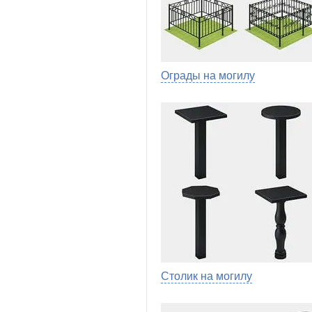
Ограды на могилу
Столик на могилу