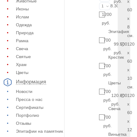
Животные
руб.
x
Фото на стекл
8.300 руб.
1
Иконы
60
1200
Ислам
x
руб.
Одежда
8
Эпитафия
Природа
см.
700
Рамка
99.500
120
Свеча
руб.
руб.
x
Святые
Крестик
60
Храм
700
x
Цветы
руб.
10
Информация
Цветы
см.
Новости
700
120.800
120
Пресса о нас
руб.
руб.
x
Сертификаты
Свеча
60
Портфолио
700
x
Отзывы
руб.
12
Эпитафии на памятник
Виньетка