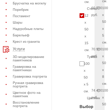
см.
см.
Брусчатка на могилу
60.500
100
Стела
Поребрик
руб.
x
12
Постамент
50
Шары
x
x
Надгробные плиты
50
Барельеф
5
x
Крест из гранита
см.
15
Услуги
70.900
100
см.
руб.
x
3D-моделирование
Тумба
памятников
50
100
Гравировка на
x
памятниках
x
Гравировка портрета
8
50
Ручная гравировка
см.
x 5
портрета
74.400
100
см.
Цветное фото на
памятник
руб.
x
Цветник
Восстановление
50
портрета
Выбор