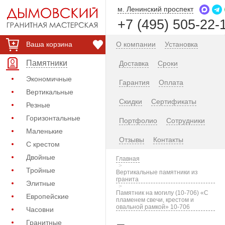
м. Ленинский проспект
+7 (495) 505-22-
Ваша корзина
О компании
Установка
Памятники
Доставка
Сроки
Экономичные
Гарантия
Оплата
Вертикальные
Скидки
Сертификаты
Резные
Горизонтальные
Портфолио
Сотрудники
Маленькие
Отзывы
Контакты
С крестом
Двойные
Главная
Тройные
Вертикальные памятники из
гранита
Элитные
Памятник на могилу (10-706) «С
Европейские
пламенем свечи, крестом и
овальной рамкой» 10-706
Часовни
Гранитные