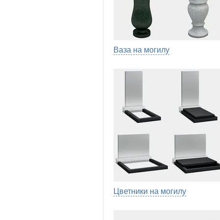
Ваза на могилу
Цветники на могилу