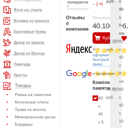
руб.
x
конкурента
– 2 %
!
40
Фото на стекле
–
x
Отзывы
Пенсионерам
Вставка из гранита
о
40.100 руб
5
компании
Бронзовые буквы
см.
Купить
52.100
80
Декор из акрила
или
руб.
x
Декор из бронзы
оформить
40
быстрый
Лампада
заказ
x
8
и наличные
Кресты
см.
Комплект
Товары
памятника
58.900
80
Рамка на памятник
руб.
x
80
Могильные плиты
40
x
Трава на могилу
x
40
Мемориальная доска
10
x 5
Бордюры