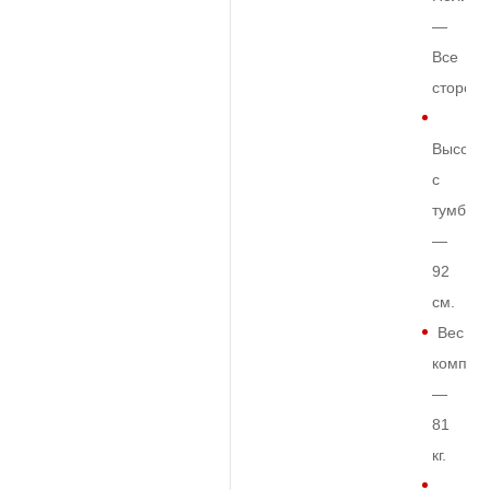
—
Все
сторон
Высота
с
тумбой
—
92
см.
Вес
комплек
—
81
кг.