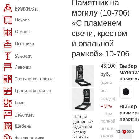
Памятник на
Комплексы
могилу (10-706)
Цоколя
«С пламенем
свечи, крестом
Ограды
и овальной
Цветники
рамкой» 10-706
Столики
43.100
Выбор
Лавочки
матери
руб.
памятн
Тротуарная плитка
(цена
без
Гранитная плитка
Карельский гранит
скидки)
Вазы
– 5 %
Выбор
размер
– При
Таблички
Нашли
памятн
полной
дешевле?
Щебень
Сделаем
оплате
скидку
43.100
80
заказа
от цены
Фотокерамика