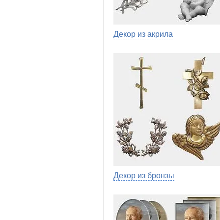
Декор из акрила
Декор из бронзы