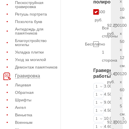
x
полировки
Пескоструйная
гравировка
10
6.500
Ретушь портрета
см.
руб.
Позолота букв
92.200
100
Все
Антидождь для
памятников
руб.
x
стороны
Благоустройство
50
Бесплатно
могилы
x
Укладка плитки
1
12
Уход за могилой
сторона
см.
Демонтаж памятников
Граверные
75.400
120
Гравировка
работы
руб.
x
Лицевая
ФИО и даты (
3.000 руб.
1
60
Обратная
ФИО и даты (
4.500 руб.
1
x
Шрифты
ФИО и даты (
9.000 руб.
1
5
Ангел
Портрет (Грав
4.500 руб.
1
см.
Виньетка
Портрет (Ручн
10.000 руб.
1
92.300
120
Военным
Фотокерамик
4.600 руб.
1