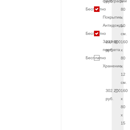
фотографии
руб.
x
Бесплатно
80
Покрытие
x
Антидождь
10
Бесплатно
см.
Защита
237.000
160
портрета
руб.
x
Бесплатно
80
Хранение
x
12
см.
302.200
160
руб.
x
80
x
15