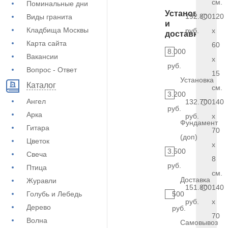
см.
Поминальные дни
Установка
192.800
120
Виды гранита
и
Кладбища Москвы
руб.
x
доставка
Карта сайта
60
8.000
Вакансии
x
руб.
Вопрос - Ответ
15
Установка
Каталог
см.
3.200
Ангел
132.700
140
руб.
Арка
руб.
x
Фундамент
Гитара
70
(доп)
Цветок
x
3.500
Свеча
8
руб.
Птица
см.
Доставка
Журавли
151.800
140
Голубь и Лебедь
500
руб.
x
Дерево
руб.
70
Волна
Самовывоз