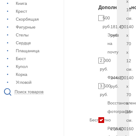
x
Книга
Дополнительн
10
Крест
500
см.
Скорбящая
руб.
181.400
140
Фигурные
Стелы
Эскиз
руб.
x
Сердце
на
70
Плащаница
почту
x
Бюст
2.000
12
Купол
руб.
см.
Корка
Фаска
244.300
140
Угловой
3.500
руб.
x
Поиск товаров
руб.
70
Восстановлен
x
фотографии
15
Бесплатно
см.
Ретушь
208.600
160