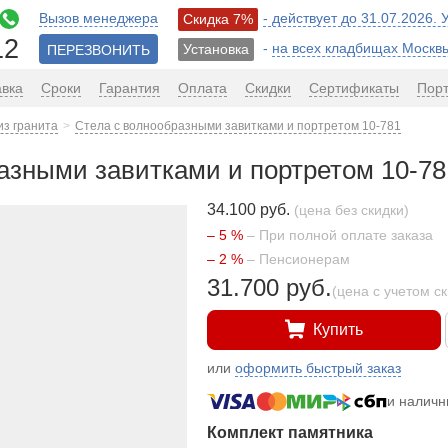
Вызов менеджера
- действует до 31.07.2026.
Скидка 7%
12
-
на всех кладбищах Москв
Установка
ПЕРЕЗВОНИТЬ
авка
Сроки
Гарантия
Оплата
Скидки
Сертификаты
Пор
из гранита
Стела с волнообразными завитками и портретом 10-781
азными завитками и портретом 10-78
34.100 руб.
(цена без скидки)
– 5 %
– При полной оплате заказа
– 2 %
– Пенсионерам
31.700 руб.
(цена с учетом с
Купить
или
оформить быстрый заказ
и налич
Комплект памятника