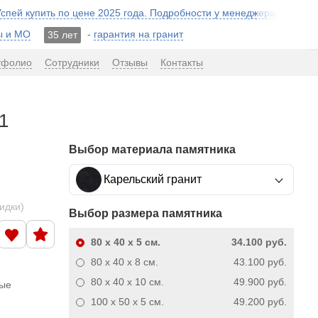
 Успей купить по цене 2025 года. Подробности у менеджера!
ы и МО
-
гарантия на гранит
35 лет
тфолио
Сотрудники
Отзывы
Контакты
1
Выбор материала памятника
Карельский гранит
кидки)
Выбор размера памятника
80 x 40 x 5
см.
34.100 руб.
80 x 40 x 8
см.
43.100 руб.
80 x 40 x 10
см.
49.900 руб.
ные
100 x 50 x 5
см.
49.200 руб.