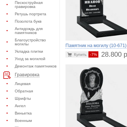
Пескоструйная
гравировка
Ретушь портрета
Позолота букв
Антидождь для
памятников
Благоустройство
могилы
Памятник на могилу (10-671)
Укладка плитки
28.800 р
Купить
-7%
Уход за могилой
Демонтаж памятников
Гравировка
Лицевая
Обратная
Шрифты
Ангел
Виньетка
Военным