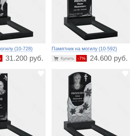
огилу (10-728)
Памятник на могилу (10-592)
31.200 руб.
24.600 руб.
%
Купить
-7%