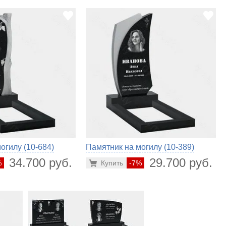
огилу (10-684)
Памятник на могилу (10-389)
34.700 руб.
29.700 руб.
%
Купить
-7%