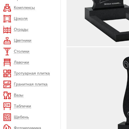
Комплексы
Цоколя
Ограды
Цветники
Столики
Лавочки
Тротуарная плитка
Гранитная плитка
Вазы
Таблички
Щебень
Фотокерамика