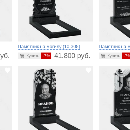
Памятник на могилу (10-308)
Памятник на м
уб.
41.800 руб.
Купить
-7%
Купить
-7