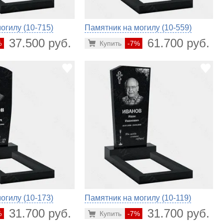
огилу (10-715)
Памятник на могилу (10-559)
37.500 руб.
61.700 руб.
%
Купить
-7%
огилу (10-173)
Памятник на могилу (10-119)
31.700 руб.
31.700 руб.
%
Купить
-7%