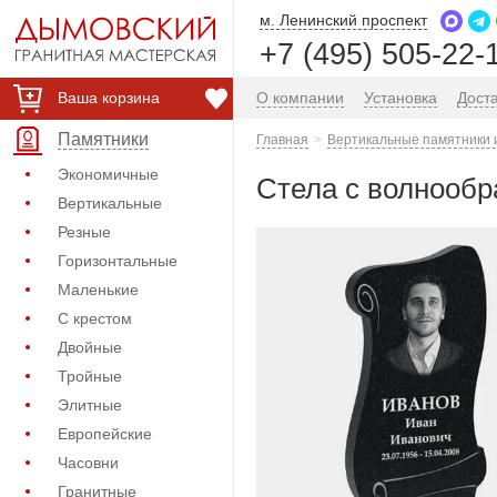
м. Ленинский проспект
+7 (495) 505-22-
Ваша корзина
О компании
Установка
Дост
Памятники
Главная
Вертикальные памятники 
Экономичные
Стела с волнообр
Вертикальные
Резные
Горизонтальные
Маленькие
С крестом
Двойные
Тройные
Элитные
Европейские
Часовни
Гранитные