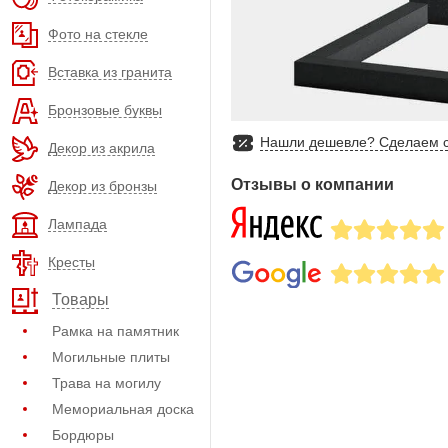
Фото на стекле
Вставка из гранита
Бронзовые буквы
Нашли дешевле? Сделаем с
Декор из акрила
Отзывы о компании
Декор из бронзы
Лампада
Кресты
Товары
Рамка на памятник
Могильные плиты
Трава на могилу
Мемориальная доска
Бордюры