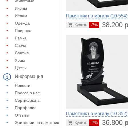
Животные
Иконы
Памятник на могилу (10-554)
Ислам
38.200 р
Одежда
Купить
-7%
Природа
Рамка
Свеча
Святые
Храм
Цветы
Информация
Новости
Пресса о нас
Сертификаты
Портфолио
Памятник на могилу (10-352)
Отзывы
36.800 р
Купить
-7%
Эпитафии на памятник