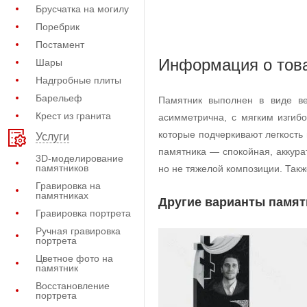
Брусчатка на могилу
Поребрик
Постамент
Информация о тов
Шары
Надгробные плиты
Барельеф
Памятник выполнен в виде ве
Крест из гранита
асимметрична, с мягким изгиб
которые подчеркивают легкость
Услуги
памятника — спокойная, аккура
3D-моделирование
памятников
но не тяжелой композиции. Такж
Гравировка на
памятниках
Другие варианты памят
Гравировка портрета
Ручная гравировка
портрета
Цветное фото на
памятник
Восстановление
портрета