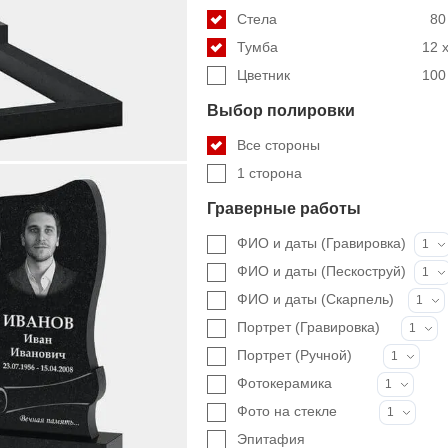
Стела
80
Тумба
12 x
Цветник
100 
Выбор полировки
Все стороны
1 сторона
Граверные работы
ФИО и даты (Гравировка)
1
ФИО и даты (Пескоструй)
1
ФИО и даты (Скарпель)
1
Портрет (Гравировка)
1
Портрет (Ручной)
1
Фотокерамика
1
Фото на стекле
1
Эпитафия