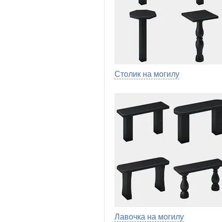
Столик на могилу
Лавочка на могилу