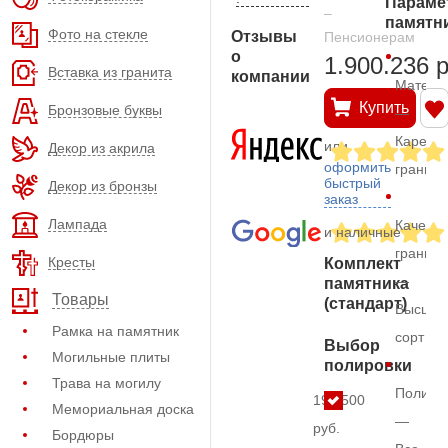
Параме
–
памятн
Фото на стекле
Отзывы
Пенсионерам
о
1.900.236 
Вставка из гранита
компании
Матери
Купить
Бронзовые буквы
—
Карельс
или
Декор из акрила
оформить
гранит
быстрый
Декор из бронзы
заказ
Лампада
Качеств
и наличные
гранита
Кресты
Комплект
—
памятника
Товары
(стандарт)
Высший
Рамка на памятник
сорт
Выбор
Могильные плиты
полировки
Трава на могилу
Полиро
199.500
Мемориальная доска
—
руб.
Бордюры