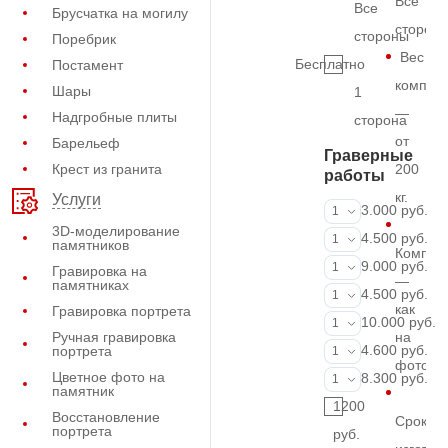
Все
Все
Брусчатка на могилу
сторон
стороны
Поребрик
Вес
Бесплатно
Постамент
комплек
Шары
1
—
Надгробные плиты
сторона
от
Барельеф
Граверные
Крест из гранита
200
работы
кг.
Услуги
ФИО и даты (
3.000 руб.
1
3D-моделирование
ФИО и даты (
4.500 руб.
1
памятников
Компле
ФИО и даты (
9.000 руб.
1
Гравировка на
—
памятниках
Портрет (Грав
4.500 руб.
1
как
Гравировка портрета
Портрет (Ручн
10.000 руб.
1
Ручная гравировка
на
Фотокерамик
4.600 руб.
портрета
1
фото
Цветное фото на
Фото на стекл
8.300 руб.
1
памятник
1200
Восстановление
Срок
портрета
руб.