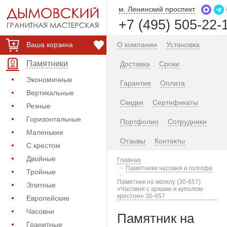
м. Ленинский проспект
+7 (495) 505-22-
Ваша корзина
О компании
Установка
Памятники
Доставка
Сроки
Экономичные
Гарантия
Оплата
Вертикальные
Скидки
Сертификаты
Резные
Горизонтальные
Портфолио
Сотрудники
Маленькие
Отзывы
Контакты
С крестом
Двойные
Главная
Памятники часовня и голгофа
Тройные
Памятник на могилу (30-657)
Элитные
«Часовня с арками и куполом-
крестом» 30-657
Европейские
Часовни
Памятник на
Гранитные