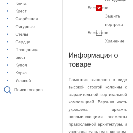
Книга
Бесплатно
Крест
Защита
Скорбящая
портрета
Фигурные
Бесплатно
Стелы
Хранение
Сердце
Плащаница
Информация о
Бюст
товаре
Купол
Корка
Памятник выполнен в виде
Угловой
высокой строгой колонны с
Поиск товаров
выразительной вертикальной
композицией. Верхняя часть
украшена арками,
напоминающими элементы
православной архитектуры, и
увенчана куполом с крестом.