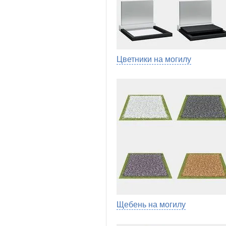
Цветники на могилу
Щебень на могилу