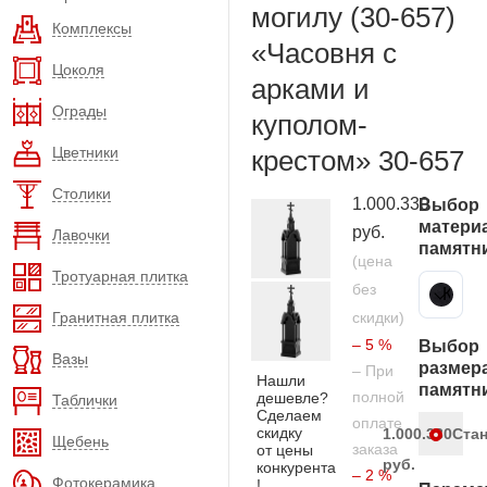
могилу (30-657)
Комплексы
«Часовня с
Цоколя
арками и
Ограды
куполом-
Цветники
крестом» 30-657
Столики
1.000.330
Выбор
матери
руб.
Лавочки
памятн
(цена
Тротуарная плитка
без
Карельский гранит
Гранитная плитка
скидки)
– 5 %
Выбор
Вазы
размер
– При
Нашли
памятн
полной
дешевле?
Таблички
Сделаем
оплате
скидку
1.000.330
Ста
Щебень
заказа
от цены
руб.
конкурента
– 2 %
Фотокерамика
!