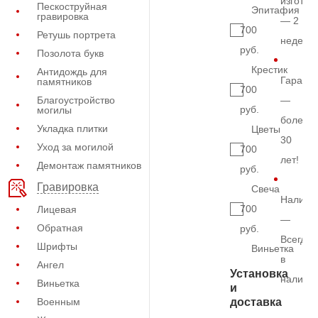
изготов
Пескоструйная
Эпитафия
гравировка
— 2
700
Ретушь портрета
недели
руб.
Позолота букв
Крестик
Антидождь для
Гарант
памятников
700
Благоустройство
—
руб.
могилы
более
Укладка плитки
Цветы
30
Уход за могилой
700
лет!
Демонтаж памятников
руб.
Гравировка
Свеча
Наличи
700
Лицевая
—
Обратная
руб.
Всегда
Шрифты
Виньетка
в
Ангел
Установка
наличи
Виньетка
и
Военным
доставка