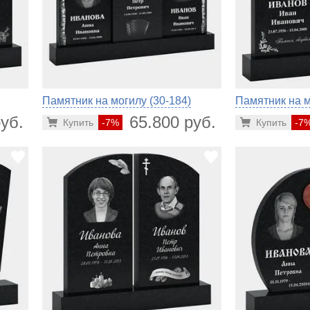
Памятник на могилу (30-184)
Памятник на м
уб.
65.800 руб.
Купить
-7%
Купить
-7