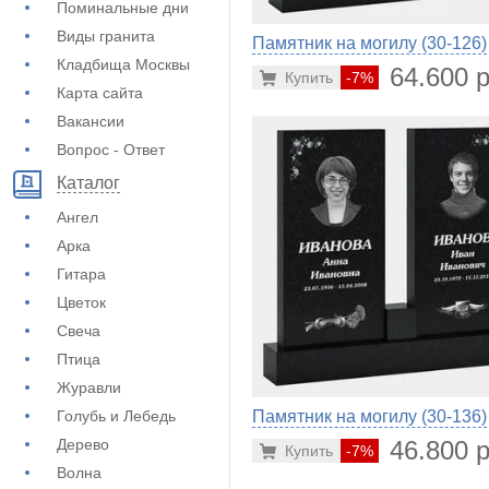
Поминальные дни
Виды гранита
Памятник на могилу (30-126)
Кладбища Москвы
64.600 р
Купить
-7%
Карта сайта
Вакансии
Вопрос - Ответ
Каталог
Ангел
Арка
Гитара
Цветок
Свеча
Птица
Журавли
Голубь и Лебедь
Памятник на могилу (30-136)
Дерево
46.800 р
Купить
-7%
Волна