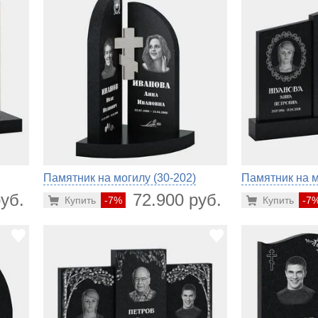
Памятник на могилу (30-202)
Памятник на м
уб.
72.900 руб.
Купить
-7%
Купить
-7