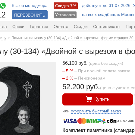
Вызов менеджера
- действует до 31.07.2026.
Скидка 7%
12
-
на всех кладбищах Москв
Установка
ПЕРЕЗВОНИТЬ
авка
Сроки
Гарантия
Оплата
Скидки
Сертификаты
Пор
гилу
Памятник на могилу (30-134) «Двойной с вырезом в форме сердца» 30
лу (30-134) «Двойной с вырезом в ф
56.100 руб.
(цена без скидки)
– 5 %
– При полной оплате заказа
– 2 %
– Пенсионерам
52.200 руб.
(цена с учетом с
Купить
или
оформить быстрый заказ
и налич
Комплект памятника (стандар