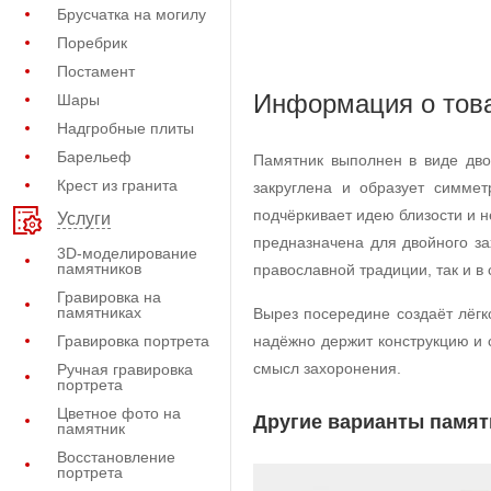
Брусчатка на могилу
Поребрик
Постамент
Информация о тов
Шары
Надгробные плиты
Барельеф
Памятник выполнен в виде дв
Крест из гранита
закруглена и образует симме
подчёркивает идею близости и 
Услуги
предназначена для двойного за
3D-моделирование
памятников
православной традиции, так и в
Гравировка на
памятниках
Вырез посередине создаёт лёгк
Гравировка портрета
надёжно держит конструкцию и 
смысл захоронения.
Ручная гравировка
портрета
Цветное фото на
Другие варианты памят
памятник
Восстановление
портрета