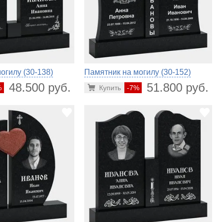
огилу (30-138)
Памятник на могилу (30-152)
48.500 руб.
51.800 руб.
%
Купить
-7%