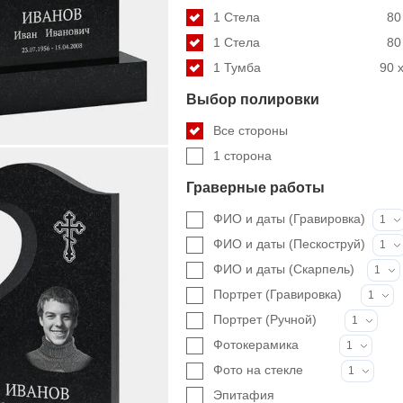
1 Стела
80
1 Стела
80
1 Тумба
90 x
Выбор полировки
Все стороны
1 сторона
Граверные работы
ФИО и даты (Гравировка)
1
ФИО и даты (Пескоструй)
1
ФИО и даты (Скарпель)
1
Портрет (Гравировка)
1
Портрет (Ручной)
1
Фотокерамика
1
Фото на стекле
1
Эпитафия