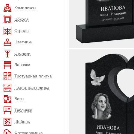
Комплексы
Цоколя
Ограды
Цветники
Столики
Лавочки
Тротуарная плитка
Гранитная плитка
Вазы
Таблички
Щебень
Фотокерамика