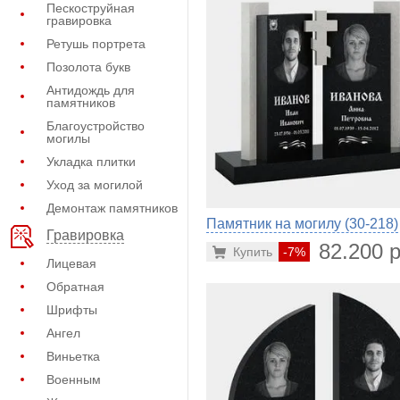
Пескоструйная
гравировка
Ретушь портрета
Позолота букв
Антидождь для
памятников
Благоустройство
могилы
Укладка плитки
Уход за могилой
Демонтаж памятников
Памятник на могилу (30-218)
Гравировка
82.200 р
Купить
-7%
Лицевая
Обратная
Шрифты
Ангел
Виньетка
Военным