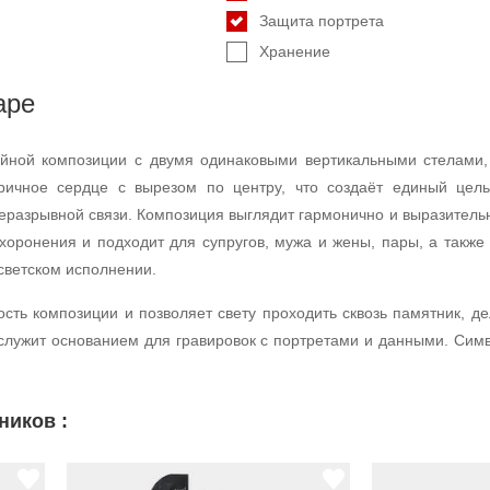
Защита портрета
Хранение
аре
ойной композиции с двумя одинаковыми вертикальными стелами
тричное сердце с вырезом по центру, что создаёт единый цел
неразрывной связи. Композиция выглядит гармонично и выразитель
хоронения и подходит для супругов, мужа и жены, пары, а также 
 светском исполнении.
ость композиции и позволяет свету проходить сквозь памятник, 
служит основанием для гравировок с портретами и данными. Симв
ников :