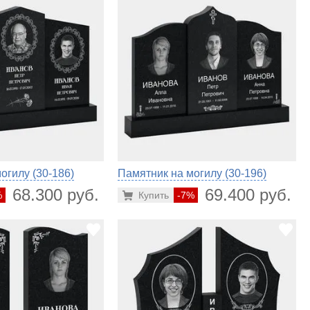
огилу (30-186)
Памятник на могилу (30-196)
68.300 руб.
69.400 руб.
%
Купить
-7%