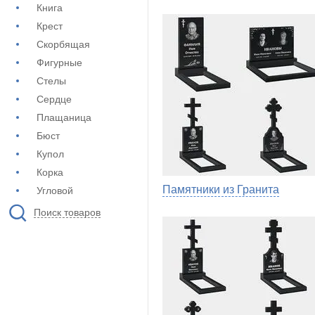
Книга
Крест
Скорбящая
Фигурные
Стелы
Сердце
Плащаница
Бюст
Купол
Корка
Памятники из Гранита
Угловой
Поиск товаров