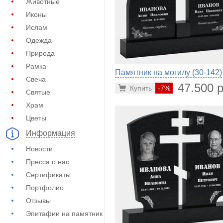
Животные
Иконы
Ислам
Одежда
Природа
Рамка
Памятник на могилу (30-142)
Свеча
47.500 р
Купить
-7%
Святые
Храм
Цветы
Информация
Новости
Пресса о нас
Сертификаты
Портфолио
Отзывы
Эпитафии на памятник