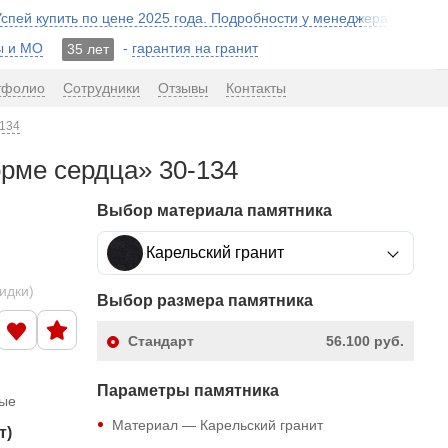
 Успей купить по цене 2025 года. Подробности у менеджера!
ы и МО
-
гарантия на гранит
35 лет
тфолио
Сотрудники
Отзывы
Контакты
-134
орме сердца» 30-134
Выбор материала памятника
Карельский гранит
кидки)
Выбор размера памятника
Стандарт
56.100 руб.
Параметры памятника
ные
Материал — Карельский гранит
т)