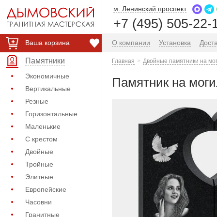
м. Ленинский проспект
+7 (495) 505-22-
Ваша корзина
О компании
Установка
Дост
Памятники
Главная
Двойные памятники на мо
Экономичные
Памятник на моги
Вертикальные
Резные
Горизонтальные
Маленькие
С крестом
Двойные
Тройные
Элитные
Европейские
Часовни
Гранитные