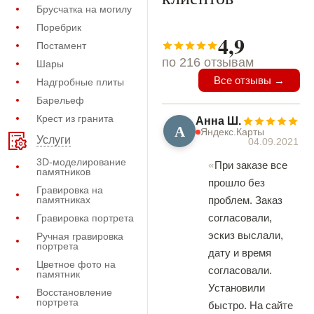
Брусчатка на могилу
Поребрик
4,9
Постамент
по 216 отзывам
Шары
Все отзывы →
Надгробные плиты
Барельеф
Крест из гранита
Анна Ш.
А
Яндекс.Карты
Услуги
04.09.2021
3D-моделирование
При заказе все
памятников
прошло без
Гравировка на
памятниках
проблем. Заказ
согласовали,
Гравировка портрета
эскиз выслали,
Ручная гравировка
портрета
дату и время
Цветное фото на
согласовали.
памятник
Установили
Восстановление
портрета
быстро. На сайте