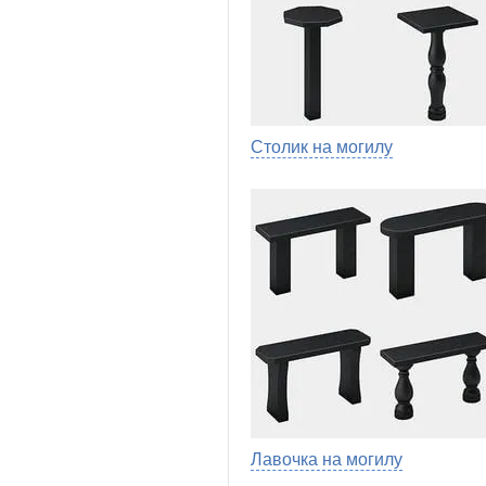
Столик на могилу
Лавочка на могилу