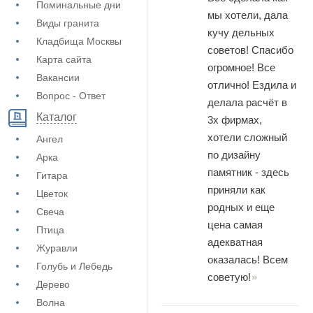
Поминальные дни
мы хотели, дала
Виды гранита
кучу дельных
Кладбища Москвы
советов! Спасибо
Карта сайта
огромное! Все
Вакансии
отлично! Ездила и
Вопрос - Ответ
делала расчёт в
Каталог
3х фирмах,
хотели сложный
Ангел
по дизайну
Арка
памятник - здесь
Гитара
приняли как
Цветок
родных и еще
Свеча
цена самая
Птица
адекватная
Журавли
оказалась! Всем
Голубь и Лебедь
советую!
Дерево
Волна