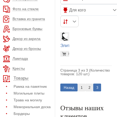
Фото на стекле
Для кого
Вставка из гранита
Бронзовые буквы
Декор из акрила
Элитный
Декор из бронзы
памятник
276.400
Купить
-7%
(32-156)
Лампада
Кресты
Страница 3 из 3 (Количество
товаров: 120 шт.)
Товары
Рамка на памятник
Назад
1
2
3
Могильные плиты
Трава на могилу
Отзывы наших
Мемориальная доска
Бордюры
клиентов