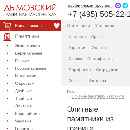
м. Ленинский проспект
+7 (495) 505-22-
Ваша корзина
О компании
Установка
Памятники
Доставка
Сроки
Экономичные
Гарантия
Оплата
Вертикальные
Скидки
Сертификаты
Резные
Горизонтальные
Портфолио
Сотрудники
Маленькие
Отзывы
Контакты
С крестом
Двойные
Главная
Элитные памятники из гранита
Тройные
Элитные
Элитные
Европейские
памятники из
Часовни
гранита
Гранитные