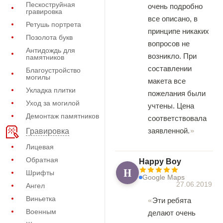
Пескоструйная
очень подробно
гравировка
все описано, в
Ретушь портрета
принципе никаких
Позолота букв
вопросов не
Антидождь для
возникло. При
памятников
составлении
Благоустройство
могилы
макета все
Укладка плитки
пожелания были
Уход за могилой
учтены. Цена
Демонтаж памятников
соответствовала
заявленной.
Гравировка
Лицевая
Обратная
Happy Boy
H
Шрифты
Google Maps
27.06.2019
Ангел
Виньетка
Эти ребята
Военным
делают очень