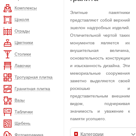
Комплексы
Элитные памятники
Цоколя
представляют собой верхний
эшелон надгробных изделий.
Ограды
Отличительной чертой таких
Цветники
монументов является их
внушительная величина,
Столики
основательность конструкции
Лавочки
и изысканность дизайна. Эти
мемориальные сооружения
Тротуарная плитка
заметно выделяются своей
роскошью и
Гранитная плитка
представительным внешним
Вазы
видом, подчеркивая
значимость и уважение к
Таблички
памяти усопшего.
Щебень
Категории
Фотокерамика