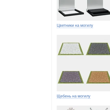
Цветники на могилу
Щебень на могилу