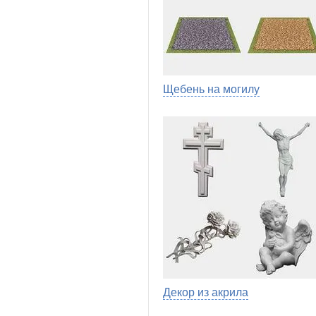
Щебень на могилу
Декор из акрила