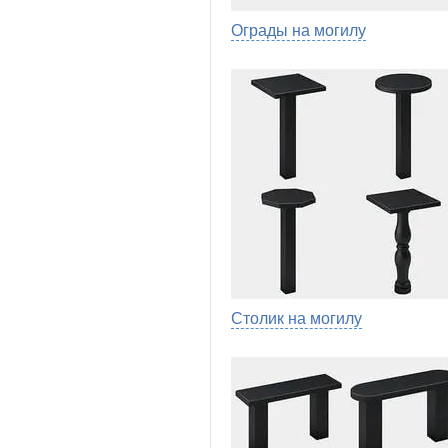
Ограды на могилу
Столик на могилу