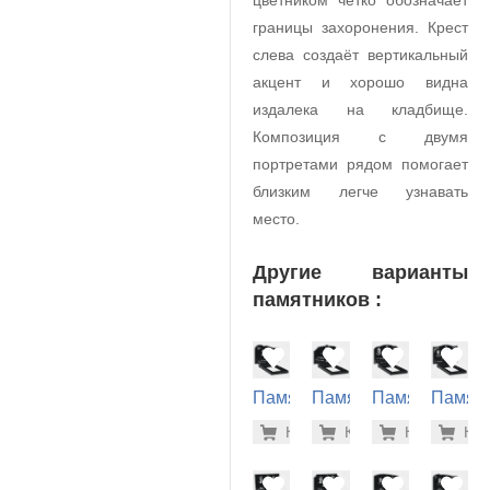
цветником четко обозначает
границы захоронения. Крест
слева создаёт вертикальный
акцент и хорошо видна
издалека на кладбище.
Композиция с двумя
портретами рядом помогает
близким легче узнавать
место.
Другие варианты
памятников :
Памятник
Памятник
Памятник
Памят
на
на
на
на
33.500 р
34.
Купить
Купить
-7%
Купить
-7%
Куп
-7
могилу
могилу
могилу
могилу
(21-155)
(21-148)
(21-146)
(21-143