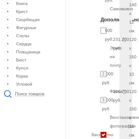
руб.
Книга
140
Самовывоз
Крест
x
Скорбящая
Дополнительн
12
Фигурные
500
см.
Стелы
руб.
231.200
120
Сердце
Эскиз
руб.
x
Плащаница
на
160
Бюст
почту
x
Купол
2.000
10
Корка
руб.
см.
Угловой
Фаска
296.700
120
Поиск товаров
3.500
руб.
x
руб.
160
Восстановлен
x
фотографии
12
Бесплатно
см.