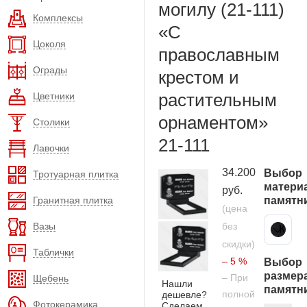
могилу (21-111)
Комплексы
«С
Цоколя
православным
Ограды
крестом и
растительным
Цветники
орнаментом»
Столики
21-111
Лавочки
34.200
Выбор
Тротуарная плитка
матери
руб.
Гранитная плитка
памятн
(цена
Вазы
без
Карельский гранит
скидки)
Таблички
– 5 %
Выбор
размер
– При
Щебень
Нашли
памятн
полной
дешевле?
Фотокерамика
Сделаем