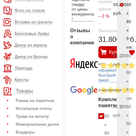
оплате
скидку
34.200
60
заказа
от цены
Фото на стекле
руб.
x
конкурента
– 2 %
!
80
Вставка из гранита
–
x
Отзывы
Пенсионерам
Бронзовые буквы
о
31.800 руб
5
компании
Декор из акрила
см.
Купить
46.100
60
Декор из бронзы
или
руб.
x
Лампада
оформить
80
быстрый
Кресты
заказ
x
8
и наличные
Товары
см.
Комплект
Рамка на памятник
памятника
51.300
60
Могильные плиты
руб.
x
60
Трава на могилу
80
Мемориальная доска
x
Бордюры
x
80