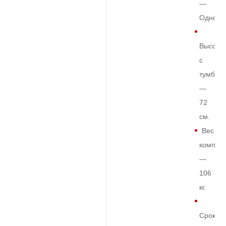
—
Одност
Высота
с
тумбой
—
72
см.
Вес
комплек
—
106
кг.
Срок