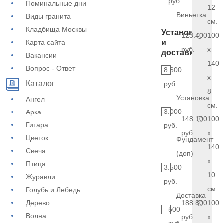
руб.
Поминальные дни
12
Виньетка
Виды гранита
см.
Кладбища Москвы
Установка
123.400
100
Карта сайта
и
руб.
x
доставка
Вакансии
140
Вопрос - Ответ
8.600
x
Каталог
руб.
8
Установка
Ангел
см.
3.000
Арка
148.100
100
Гитара
руб.
руб.
x
Цветок
Фундамент
140
Свеча
(доп)
x
Птица
3.500
10
Журавли
руб.
см.
Голубь и Лебедь
Доставка
Дерево
188.800
100
500
Волна
руб.
x