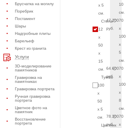
Брусчатка на могилу
10
x 5
Поребрик
см.
см.
Постамент
47.200
70
Стела
Шары
руб.
x
12
Надгробные плиты
100
x
Барельеф
x
50
Крест из гранита
5
x
Услуги
см.
15
3D-моделирование
64.600
70
см.
памятников
руб.
x
Тумба
Гравировка на
памятниках
100
100
Гравировка портрета
x
x
Ручная гравировка
портрета
8
50
Цветное фото на
см.
x 5
памятник
78.300
70
см.
Восстановление
портрета
руб.
x
Цветник