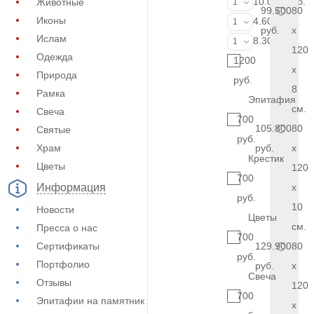
Портрет (Ручн
10.000 руб.
Животные
1
99.500
80
Иконы
Фотокерамик
4.600 руб.
1
руб.
x
Ислам
Фото на стекл
8.300 руб.
1
120
Одежда
1200
x
Природа
руб.
8
Рамка
Эпитафия
см.
Свеча
700
105.800
80
Святые
руб.
Храм
руб.
x
Крестик
Цветы
120
700
x
Информация
руб.
10
Новости
Цветы
см.
Пресса о нас
700
Сертификаты
129.900
80
руб.
Портфолио
руб.
x
Свеча
Отзывы
120
700
Эпитафии на памятник
x