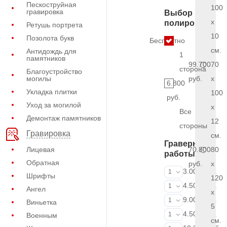
Пескоструйная
100
гравировка
Выбор
x
полировки
Ретушь портрета
10
Позолота букв
Бесплатно
см.
Антидождь для
1
памятников
99.700
70
сторона
Благоустройство
могилы
руб.
x
6.800
Укладка плитки
100
руб.
Уход за могилой
x
Все
Демонтаж памятников
12
стороны
Гравировка
см.
Граверные
Лицевая
70.800
80
работы
Обратная
руб.
x
ФИО и даты (
3.000 руб.
1
Шрифты
120
ФИО и даты (
4.500 руб.
1
Ангел
x
ФИО и даты (
9.000 руб.
1
Виньетка
5
Портрет (Грав
4.500 руб.
1
Военным
см.