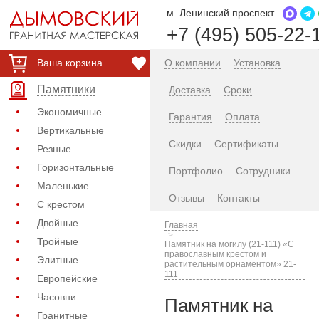
м. Ленинский проспект
+7 (495) 505-22-
Ваша корзина
О компании
Установка
Памятники
Доставка
Сроки
Экономичные
Гарантия
Оплата
Вертикальные
Скидки
Сертификаты
Резные
Горизонтальные
Портфолио
Сотрудники
Маленькие
Отзывы
Контакты
С крестом
Двойные
Главная
Тройные
Памятник на могилу (21-111) «С
православным крестом и
Элитные
растительным орнаментом» 21-
111
Европейские
Часовни
Памятник на
Гранитные