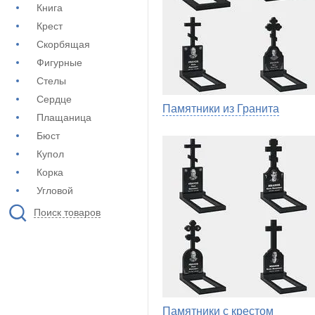
Книга
Крест
Скорбящая
Фигурные
Стелы
Сердце
Памятники из Гранита
Плащаница
Бюст
Купол
Корка
Угловой
Поиск товаров
Памятники с крестом