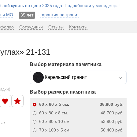
 Успей купить по цене 2025 года. Подробности у менеджера!
ы и МО
-
гарантия на гранит
35 лет
тфолио
Сотрудники
Отзывы
Контакты
углах» 21-131
Выбор материала памятника
Карельский гранит
кидки)
Выбор размера памятника
60 x 80 x 5
см.
36.800 руб.
60 x 80 x 8
см.
48.700 руб.
60 x 80 x 10
см.
53.900 руб.
ные
70 x 100 x 5
см.
50.400 руб.